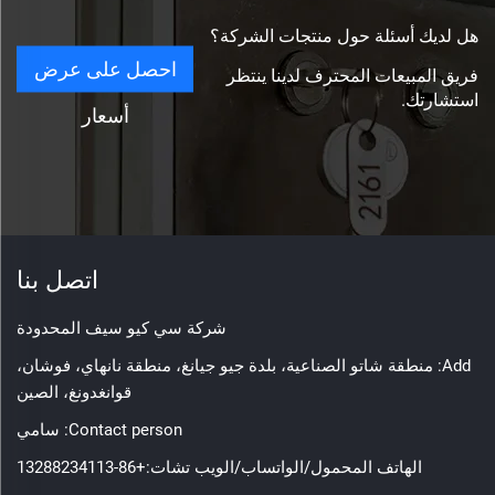
هل لديك أسئلة حول منتجات الشركة؟
احصل على عرض
فريق المبيعات المحترف لدينا ينتظر
استشارتك.
أسعار
اتصل بنا
شركة سي كيو سيف المحدودة
Add: منطقة شاتو الصناعية، بلدة جيو جيانغ، منطقة نانهاي، فوشان،
قوانغدونغ، الصين
Contact person: سامي
الهاتف المحمول/الواتساب/الويب تشات:
+86-13288234113