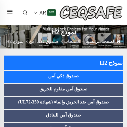
AR
نموذج H2
الصفحة الرئيسية
>
المنتجات
>
صندوق ذكي آمن
>
نموذج H2
نموذج H2
صندوق ذكي آمن
صندوق آمن مقاوم للحريق
صندوق آمن ضد الحريق والماء (شهادة UL72-350)
صندوق آمن للبنادق