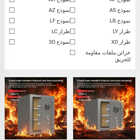
نموذج AS
نموذج AZ
نموذج LB
نموذج LF
طراز LY
طراز LC
طراز XD
نموذج 3D
خزائن ملفات مقاومة
للحريق