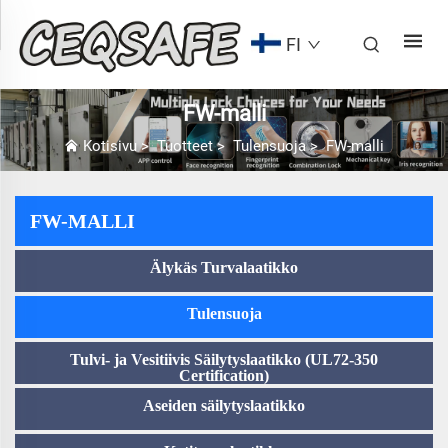
FI
FW-malli
Kotisivu
>
Tuotteet
>
Tulensuoja
>
FW-malli
FW-MALLI
Älykäs Turvalaatikko
Tulensuoja
Tulvi- ja Vesitiivis Säilytyslaatikko (UL72-350
Certification)
Aseiden säilytyslaatikko