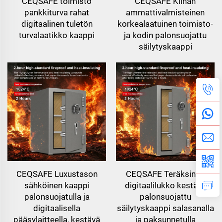
CEQSAFE toimisto
CEQSAFE Kiinan
pankkiturva rahat
ammattivalmisteinen
digitaalinen tuletön
korkealaatuinen toimisto-
turvalaatikko kaappi
ja kodin palonsuojattu
säilytyskaappi
CEQSAFE Luxustason
CEQSAFE Teräksinen
sähköinen kaappi
digitaalilukko kestävä
palonsuojatulla ja
palonsuojattu
digitaalisella
säilytyskaappi salasanalla
pääsylaitteella, kestävä
ja paksunnetulla