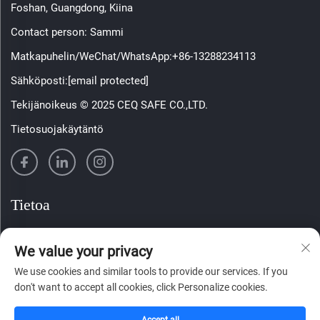
Foshan, Guangdong, Kiina
Contact person: Sammi
Matkapuhelin/WeChat/WhatsApp:
+86-13288234113
Sähköposti:
[email protected]
Tekijänoikeus © 2025 CEQ SAFE CO.,LTD.
Tietosuojakäytäntö
Tietoa
Tilaa viikoittainen uutiskirjeemme
We value your privacy
We use cookies and similar tools to provide our services. If you
don't want to accept all cookies, click Personalize cookies.
Lähetä