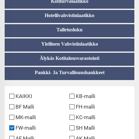
Kotiturvalaatikko
Hotellivahvistinlaatikko
Talletusluku
Ylellinen Vahvistinlaatikko
Älykäs Kotitalousvarastointi
Pankki- Ja Turvallisuushankkeet
KAIKKI
KB-malli
BF Malli
FH-malli
MK-malli
KC-malli
FW-malli
SH Malli
AF Malli
AK Malli