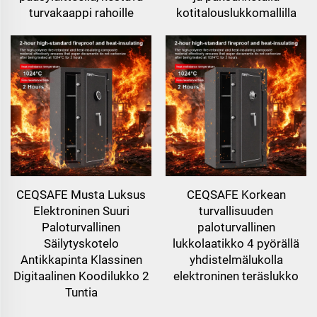
turvakaappi rahoille
kotitalouslukkomallilla
CEQSAFE Musta Luksus
CEQSAFE Korkean
Elektroninen Suuri
turvallisuuden
Paloturvallinen
paloturvallinen
Säilytyskotelo
lukkolaatikko 4 pyörällä
Antikkapinta Klassinen
yhdistelmälukolla
Digitaalinen Koodilukko 2
elektroninen teräslukko
Tuntia