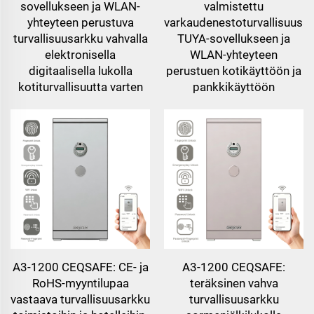
sovellukseen ja WLAN-
valmistettu
yhteyteen perustuva
varkaudenestoturvallisuusa
turvallisuusarkku vahvalla
TUYA-sovellukseen ja
elektronisella
WLAN-yhteyteen
digitaalisella lukolla
perustuen kotikäyttöön ja
kotiturvallisuutta varten
pankkikäyttöön
A3-1200 CEQSAFE: CE- ja
A3-1200 CEQSAFE:
RoHS-myyntilupaa
teräksinen vahva
vastaava turvallisuusarkku
turvallisuusarkku