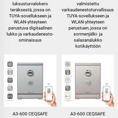
luksusturvalokero
valmistettu
teräksestä, jossa on
varkaudenestoturvallisuusa
TUYA-sovellukseen ja
TUYA-sovellukseen ja
WLAN-yhteyteen
WLAN-yhteyteen
perustuva digitaalinen
perustuen, jossa on
lukko ja varkaudenesto-
sormenjälki- ja
ominaisuus
salasanalukko
kotikäyttöön
A3-600 CEQSAFE
A3-600 CEQSAFE