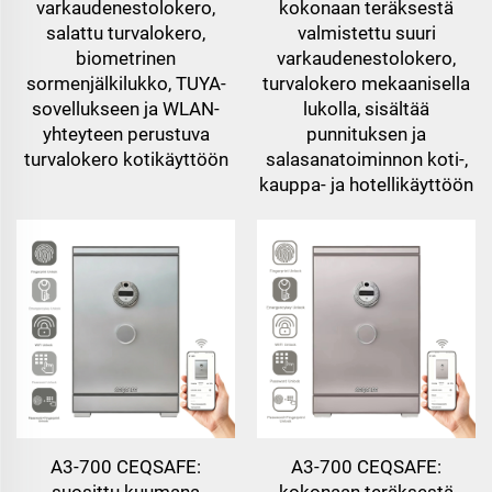
varkaudenestolokero,
kokonaan teräksestä
salattu turvalokero,
valmistettu suuri
biometrinen
varkaudenestolokero,
sormenjälkilukko, TUYA-
turvalokero mekaanisella
sovellukseen ja WLAN-
lukolla, sisältää
yhteyteen perustuva
punnituksen ja
turvalokero kotikäyttöön
salasanatoiminnon koti-,
kauppa- ja hotellikäyttöön
A3-700 CEQSAFE:
A3-700 CEQSAFE:
suosittu kuumana
kokonaan teräksestä