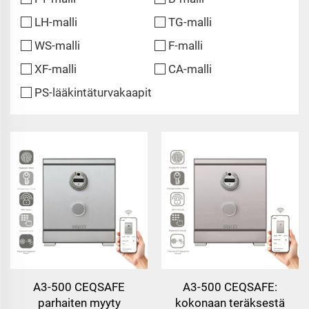
LH-malli
TG-malli
WS-malli
F-malli
XF-malli
CA-malli
PS-lääkintäturvakaapit
A3-500 CEQSAFE
A3-500 CEQSAFE:
parhaiten myyty
kokonaan teräksestä