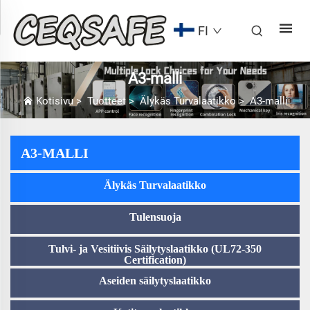
FI
A3-malli
Kotisivu
>
Tuotteet
>
Älykäs Turvalaatikko
>
A3-malli
A3-MALLI
Älykäs Turvalaatikko
Tulensuoja
Tulvi- ja Vesitiivis Säilytyslaatikko (UL72-350
Certification)
Aseiden säilytyslaatikko