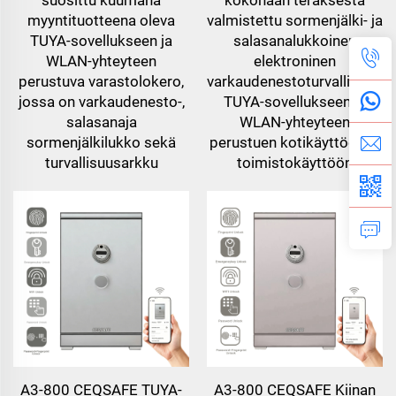
myyntituotteena oleva
valmistettu sormenjälki- ja
TUYA-sovellukseen ja
salasanalukkoinen
WLAN-yhteyteen
elektroninen
perustuva varastolokero,
varkaudenestoturvallisuusa
jossa on varkaudenesto-,
TUYA-sovellukseen ja
salasanaja
WLAN-yhteyteen
sormenjälkilukko sekä
perustuen kotikäyttöön ja
turvallisuusarkku
toimistokäyttöön
A3-800 CEQSAFE TUYA-
A3-800 CEQSAFE Kiinan