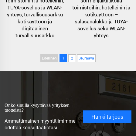
toimistoihin ja hotelleihin,
sormenjälkilukolla
TUYA-sovellus ja WLAN-
toimistoihin, hotelleihin ja
yhteys, turvallisuusarkku
kotikäyttöön –
kotikäyttöön ja
salasanalukko ja TUYA-
digitaalinen
sovellus sekä WLAN-
turvallisuusarkku
yhteys
Edellinen
1
2
Seuraava
Onko sinulla kysyttävää yrityksen
tuotteista?
Hanki tarjous
Ammattimainen myyntitiimimme
odottaa konsultaatiotasi.