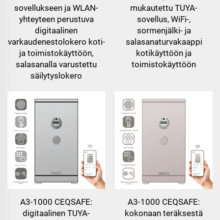
sovellukseen ja WLAN-
mukautettu TUYA-
yhteyteen perustuva
sovellus, WiFi-,
digitaalinen
sormenjälki- ja
varkaudenestolokero koti-
salasanaturvakaappi
ja toimistokäyttöön,
kotikäyttöön ja
salasanalla varustettu
toimistokäyttöön
säilytyslokero
A3-1000 CEQSAFE:
A3-1000 CEQSAFE:
digitaalinen TUYA-
kokonaan teräksestä