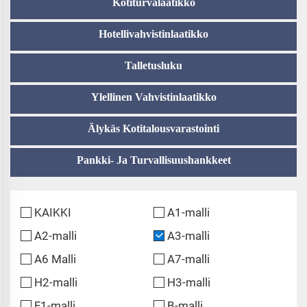
Kotiturvalaatikko
Hotellivahvistinlaatikko
Talletusluku
Ylellinen Vahvistinlaatikko
Älykäs Kotitalousvarastointi
Pankki- Ja Turvallisuushankkeet
KAIKKI
A1-malli
A2-malli
A3-malli
A6 Malli
A7-malli
H2-malli
H3-malli
F1-malli
B-malli