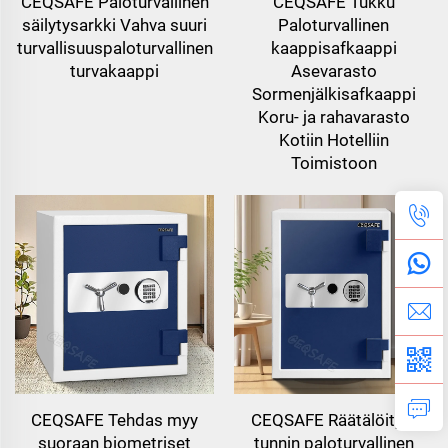
CEQSAFE Paloturvallinen
CEQSAFE Tukku
säilytysarkki Vahva suuri
Paloturvallinen
turvallisuuspaloturvallinen
kaappisafkaappi
turvakaappi
Asevarasto
Sormenjälkisafkaappi
Koru- ja rahavarasto
Kotiin Hotelliin
Toimistoon
CEQSAFE Tehdas myy
CEQSAFE Räätälöity 2
suoraan biometriset
tunnin paloturvallinen