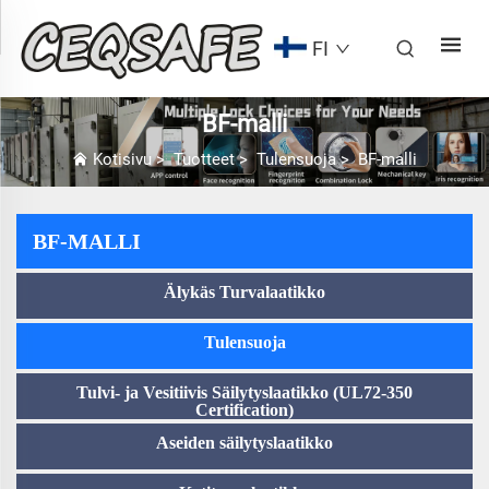
FI
BF-malli
Kotisivu
>
Tuotteet
>
Tulensuoja
>
BF-malli
BF-MALLI
Älykäs Turvalaatikko
Tulensuoja
Tulvi- ja Vesitiivis Säilytyslaatikko (UL72-350
Certification)
Aseiden säilytyslaatikko