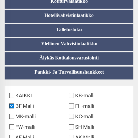
Kotiturvalaatikko
Hotellivahvistinlaatikko
Talletusluku
Ylellinen Vahvistinlaatikko
Älykäs Kotitalousvarastointi
Pankki- Ja Turvallisuushankkeet
KAIKKI
KB-malli
BF Malli
FH-malli
MK-malli
KC-malli
FW-malli
SH Malli
AF Malli
AK Malli