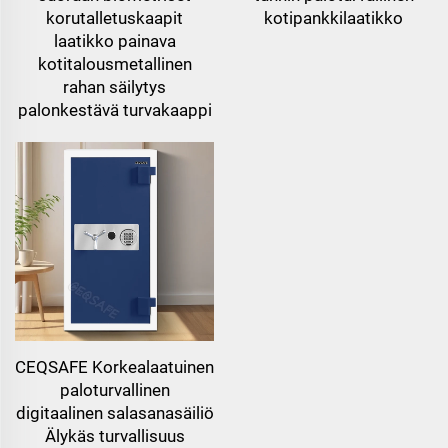
korutalletuskaapit
kotipankkilaatikko
laatikko painava
kotitalousmetallinen
rahan säilytys
palonkestävä turvakaappi
CEQSAFE Korkealaatuinen
paloturvallinen
digitaalinen salasanasäiliö
Älykäs turvallisuus