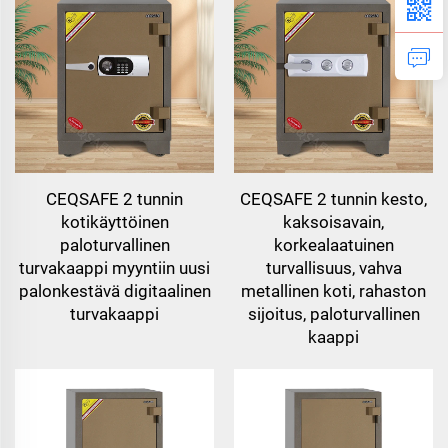
CEQSAFE 2 tunnin
CEQSAFE 2 tunnin kesto,
kotikäyttöinen
kaksoisavain,
paloturvallinen
korkealaatuinen
turvakaappi myyntiin uusi
turvallisuus, vahva
palonkestävä digitaalinen
metallinen koti, rahaston
turvakaappi
sijoitus, paloturvallinen
kaappi