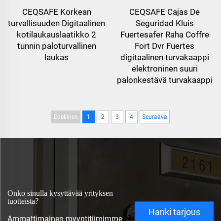
CEQSAFE Korkean
CEQSAFE Cajas De
turvallisuuden Digitaalinen
Seguridad Kluis
kotilaukauslaatikko 2
Fuertesafer Raha Coffre
tunnin paloturvallinen
Fort Dvr Fuertes
laukas
digitaalinen turvakaappi
elektroninen suuri
palonkestävä turvakaappi
Edellinen
1
2
3
4
Seuraava
Onko sinulla kysyttävää yrityksen
tuotteista?
Hanki tarjous
Ammattimainen myyntitiimimme