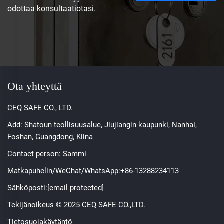
odottaa konsultaatiotasi.
Ota yhteyttä
CEQ SAFE CO., LTD.
Add: Shatoun teollisuusalue, Jiujiangin kaupunki, Nanhai,
Foshan, Guangdong, Kiina
Contact person: Sammi
Matkapuhelin/WeChat/WhatsApp:
+86-13288234113
Sähköposti:
[email protected]
Tekijänoikeus © 2025 CEQ SAFE CO.,LTD.
Tietosuojakäytäntö