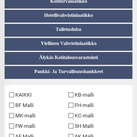
Kotiturvalaatikko
Hotellivahvistinlaatikko
Talletusluku
Ylellinen Vahvistinlaatikko
Älykäs Kotitalousvarastointi
Pankki- Ja Turvallisuushankkeet
KAIKKI
KB-malli
BF Malli
FH-malli
MK-malli
KC-malli
FW-malli
SH Malli
AF Malli
AK Malli