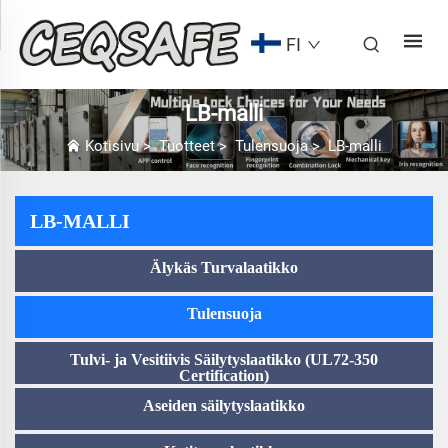
FI
LB-malli
Kotisivu
>
Tuotteet
>
Tulensuoja
>
LB-malli
LB-MALLI
Älykäs Turvalaatikko
Tulensuoja
Tulvi- ja Vesitiivis Säilytyslaatikko (UL72-350
Certification)
Aseiden säilytyslaatikko