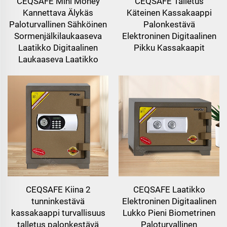
CEQSAFE Mini Money
CEQSAFE Talletus
Kannettava Älykäs
Käteinen Kassakaappi
Paloturvallinen Sähköinen
Palonkestävä
Sormenjälkilaukaaseva
Elektroninen Digitaalinen
Laatikko Digitaalinen
Pikku Kassakaapit
Laukaaseva Laatikko
CEQSAFE Kiina 2
CEQSAFE Laatikko
tunninkestävä
Elektroninen Digitaalinen
kassakaappi turvallisuus
Lukko Pieni Biometrinen
talletus palonkestävä
Paloturvallinen