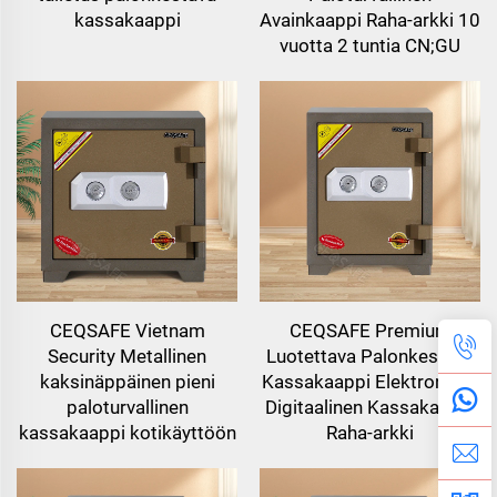
kassakaappi
Avainkaappi Raha-arkki 10
vuotta 2 tuntia CN;GU
CEQSAFE Vietnam
CEQSAFE Premium
Security Metallinen
Luotettava Palonkestävä
kaksinäppäinen pieni
Kassakaappi Elektroninen
paloturvallinen
Digitaalinen Kassakaappi
kassakaappi kotikäyttöön
Raha-arkki