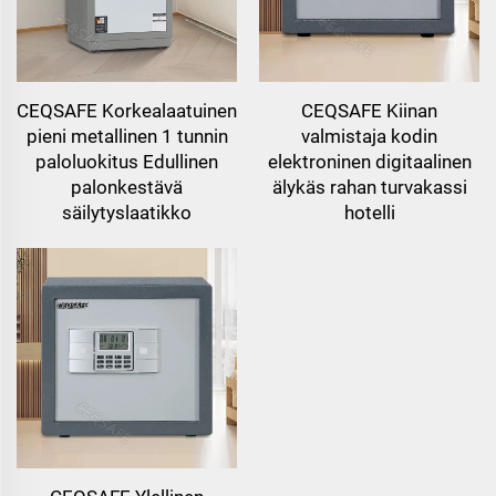
CEQSAFE Korkealaatuinen
CEQSAFE Kiinan
pieni metallinen 1 tunnin
valmistaja kodin
paloluokitus Edullinen
elektroninen digitaalinen
palonkestävä
älykäs rahan turvakassi
säilytyslaatikko
hotelli