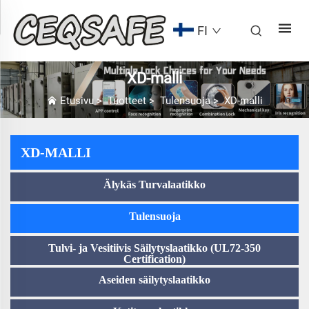
FI
XD-malli
Etusivu
>
Tuotteet
>
Tulensuoja
>
XD-malli
XD-MALLI
Älykäs Turvalaatikko
Tulensuoja
Tulvi- ja Vesitiivis Säilytyslaatikko (UL72-350
Certification)
Aseiden säilytyslaatikko