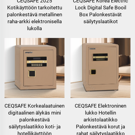
CEQSAFE 2025
CEQSAFE Korea Electric
Kotikäyttöön tarkoitettu
Lock Digital Safe Booil
palonkestävä metallinen
Box Palonkestävät
raha-arkki elektronisella
säilytyslaatikot
lukolla
CEQSAFE Korkealaatuinen
CEQSAFE Elektroninen
digitaalinen älykäs mini
lukko Hotellin
palonkestävä
arkistolaatikko
säilytyslaatikko koti- ja
Palonkestävä korut ja
hotellikäyttöön
rahat säilytyslaatikko