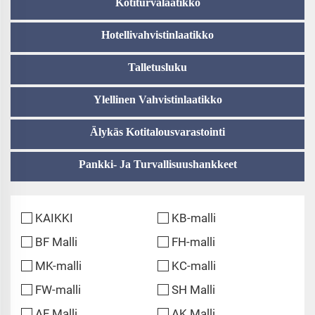
Kotiturvalaatikko
Hotellivahvistinlaatikko
Talletusluku
Ylellinen Vahvistinlaatikko
Älykäs Kotitalousvarastointi
Pankki- Ja Turvallisuushankkeet
KAIKKI
KB-malli
BF Malli
FH-malli
MK-malli
KC-malli
FW-malli
SH Malli
AF Malli
AK Malli