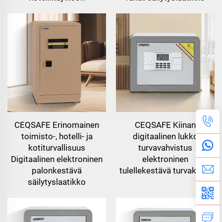
CEQSAFE Erinomainen
CEQSAFE Kiinan
toimisto-, hotelli- ja
digitaalinen lukko
kotiturvallisuus
turvavahvistus
Digitaalinen elektroninen
elektroninen
palonkestävä
tulellekestävä turvakassi
säilytyslaatikko