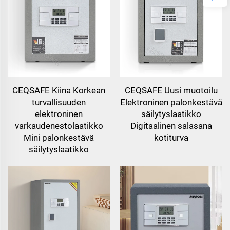
CEQSAFE Kiina Korkean
CEQSAFE Uusi muotoilu
turvallisuuden
Elektroninen palonkestävä
elektroninen
säilytyslaatikko
varkaudenestolaatikko
Digitaalinen salasana
Mini palonkestävä
kotiturva
säilytyslaatikko