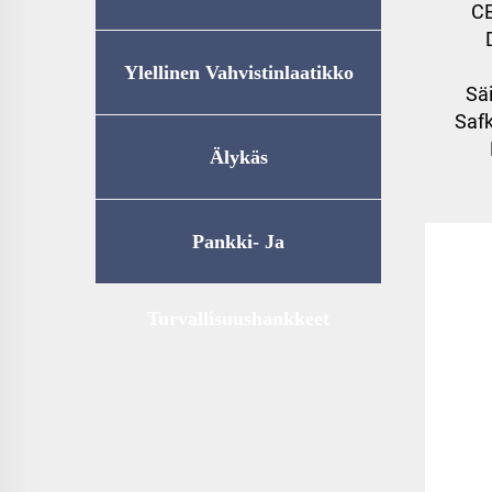
CE
Ylellinen Vahvistinlaatikko
Säi
Safk
Älykäs
Kotitalousvarastointi
Pankki- Ja
Turvallisuushankkeet