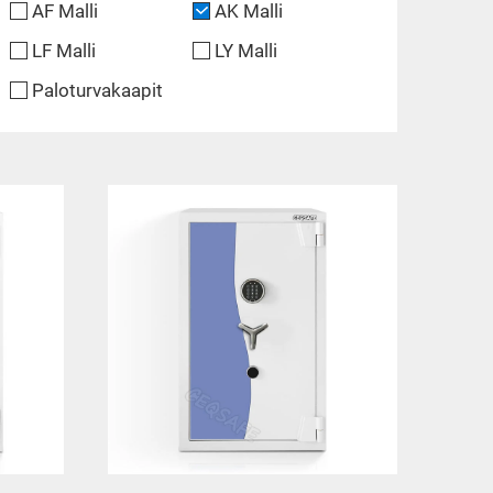
AF Malli
AK Malli
LF Malli
LY Malli
Paloturvakaapit