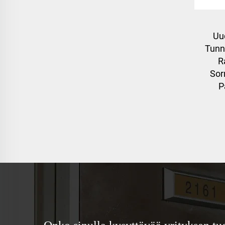
Uu
Tunni
R
Sor
P