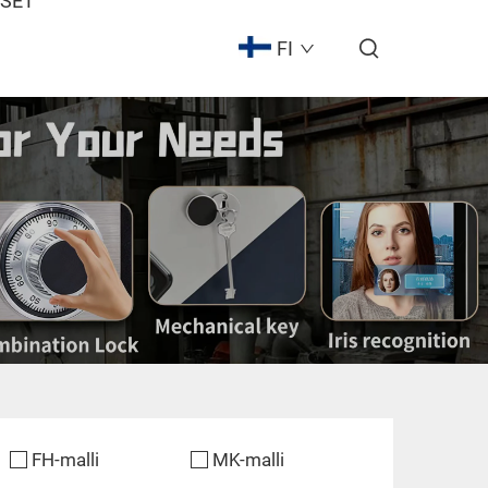
ISET
FI
FH-malli
MK-malli