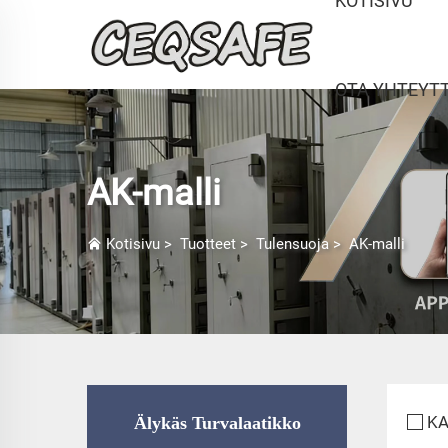
KOTISIVU
OTA YHTEYT
AK-malli
Kotisivu
>
Tuotteet
>
Tulensuoja
>
AK-malli
KA
Älykäs Turvalaatikko