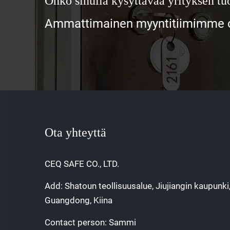
Onko sinulla kysyttävää yrityksen tuo
Ammattimainen myyntitiimimme od
Ota yhteyttä
CEQ SAFE CO., LTD.
Add: Shatoun teollisuusalue, Jiujiangin kaupunki
Guangdong, Kiina
Contact person: Sammi