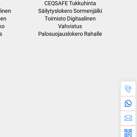
o
CEQSAFE Tukkuhinta
linen
Säilytyslokero Sormenjälki
nen
Toimisto Digitaalinen
ko
Vahvistus
s
Palosuojauslokero Rahalle