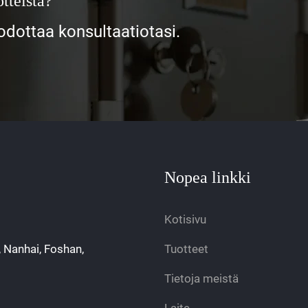
tteista?
ottaa konsultaatiotasi.
Nopea linkki
Kotisivu
, Nanhai, Foshan,
Tuotteet
Tietoja meistä
Laite