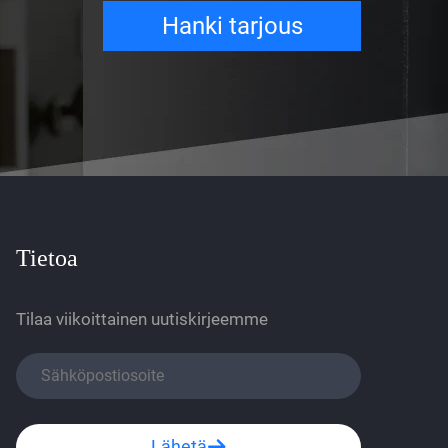
Hanki tarjous
Tietoa
Tilaa viikoittainen uutiskirjeemme
Lähetä