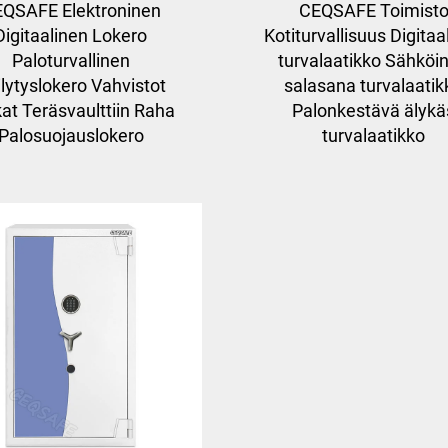
QSAFE Elektroninen
CEQSAFE Toimist
Digitaalinen Lokero
Kotiturvallisuus Digitaa
Paloturvallinen
turvalaatikko Sähköi
lytyslokero Vahvistot
salasana turvalaatik
at Teräsvaulttiin Raha
Palonkestävä älykä
Palosuojauslokero
turvalaatikko