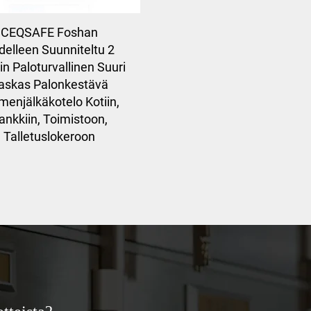
CEQSAFE Foshan
delleen Suunniteltu 2
n Paloturvallinen Suuri
askas Palonkestävä
menjälkäkotelo Kotiin,
ankkiin, Toimistoon,
Talletuslokeroon