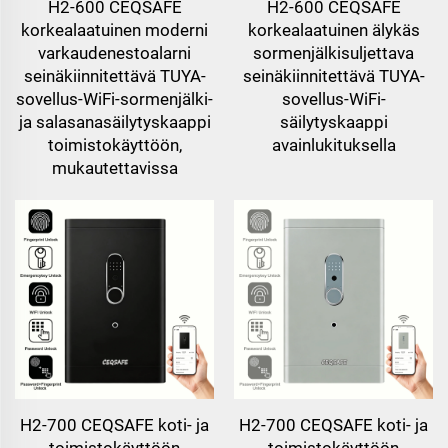
H2-600 CEQSAFE
H2-600 CEQSAFE
korkealaatuinen moderni
korkealaatuinen älykäs
varkaudenestoalarni
sormenjälkisuljettava
seinäkiinnitettävä TUYA-
seinäkiinnitettävä TUYA-
sovellus-WiFi-sormenjälki-
sovellus-WiFi-
ja salasanasäilytyskaappi
säilytyskaappi
toimistokäyttöön,
avainlukituksella
mukautettavissa
H2-700 CEQSAFE koti- ja
H2-700 CEQSAFE koti- ja
toimistokäyttöön
toimistokäyttöön