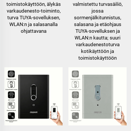
toimistokäyttöön, älykäs
valmistettu turvasäiliö,
varkaudenesto-toiminto,
jossa
turva TUYA-sovelluksen,
sormenjälkitunnistus,
WLAN:n ja salasanalla
salasana ja etäohjaus
ohjattavana
TUYA-sovelluksen ja
WLAN:n kautta; suuri
varkaudenestoturva
kotikäyttöön ja
toimistokäyttöön