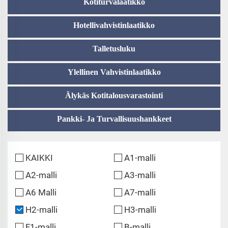
Kotiturvalaatikko
Hotellivahvistinlaatikko
Talletusluku
Ylellinen Vahvistinlaatikko
Älykäs Kotitalousvarastointi
Pankki- Ja Turvallisuushankkeet
KAIKKI
A1-malli
A2-malli
A3-malli
A6 Malli
A7-malli
H2-malli
H3-malli
F1-malli
B-malli