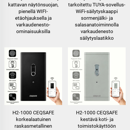
kattavan näytönsuojan,
tarkoitettu TUYA-sovellus-
pienellä WIFI-
WiFi-säilytyskaappi
etäohjauksella ja
sormenjälki- ja
varkaudenesto-
salasanatoiminnolla
ominaisuuksilla
varkaudenesto
säilytyslaatikko
H2-1000 CEQSAFE
H2-1000 CEQSAFE
korkealaatuinen
kestävä koti- ja
raskasmetallinen
toimistokäyttöön