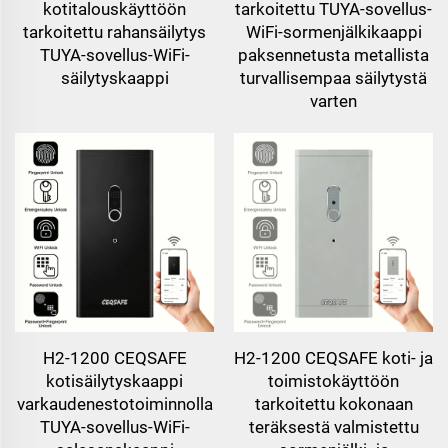
kotitalouskäyttöön
tarkoitettu TUYA-sovellus-
tarkoitettu rahansäilytys
WiFi-sormenjälkikaappi
TUYA-sovellus-WiFi-
paksennetusta metallista
säilytyskaappi
turvallisempaa säilytystä
varten
H2-1200 CEQSAFE
H2-1200 CEQSAFE koti- ja
kotisäilytyskaappi
toimistokäyttöön
varkaudenestotoiminnolla
tarkoitettu kokonaan
TUYA-sovellus-WiFi-
teräksestä valmistettu