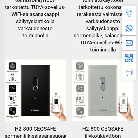
tarkoitettu TUYA-sovellus-
tarkoitettu kokonaan
WiFi-salasanakaappi
teräksestä valmistettu
säilytyslaatikolla
varkaudenesto
varkaudenesto
säilytyskaappi
toiminnolla
sormenjälki-, salasana- ja
TUYA-sovellus-WiFi-
toiminnolla
H2-800 CEQSAFE
H2-800 CEQSAFE
sormenjälkisalasanasuojauslaatikko
älykotikäyttöön