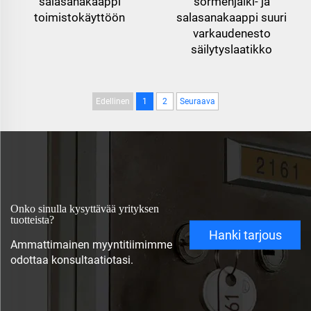
salasanakaappi
sormenjälki- ja
toimistokäyttöön
salasanakaappi suuri
varkaudenesto
säilytyslaatikko
Edellinen
1
2
Seuraava
Onko sinulla kysyttävää yrityksen
tuotteista?
Hanki tarjous
Ammattimainen myyntitiimimme
odottaa konsultaatiotasi.