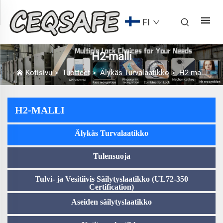
FI
H2-malli
Kotisivu
>
Tuotteet
>
Älykäs Turvalaatikko
>
H2-malli
H2-MALLI
Älykäs Turvalaatikko
Tulensuoja
Tulvi- ja Vesitiivis Säilytyslaatikko (UL72-350
Certification)
Aseiden säilytyslaatikko