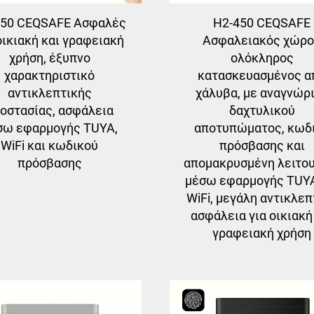
450 CEQSAFE Ασφαλές
H2-450 CEQSAFE
οικιακή και γραφειακή
Ασφαλειακός χώρ
χρήση, έξυπνο
ολόκληρος
χαρακτηριστικό
κατασκευασμένος α
αντικλεπτικής
χάλυβα, με αναγνώρ
οστασίας, ασφάλεια
δαχτυλικού
σω εφαρμογής TUYA,
αποτυπώματος, κωδ
WiFi και κωδικού
πρόσβασης και
πρόσβασης
απομακρυσμένη λειτο
μέσω εφαρμογής TUYA
WiFi, μεγάλη αντικλεπ
ασφάλεια για οικιακή
γραφειακή χρήση