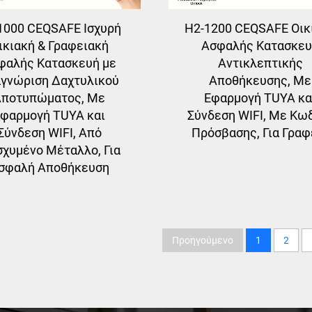
1000 CEQSAFE Ισχυρή
H2-1200 CEQSAFE Οικ
ικιακή & Γραφειακή
Ασφαλής Κατασκε
φαλής Κατασκευή με
Αντικλεπτικής
γνώριση Δαχτυλικού
Αποθήκευσης, Με
Αποτυπώματος, Με
Εφαρμογή TUYA κα
φαρμογή TUYA και
Σύνδεση WIFI, Με Κω
Σύνδεση WIFI, Από
Πρόσβασης, Για Γραφ
σχυμένο Μέταλλο, Για
σφαλή Αποθήκευση
Προηγούμενο
1
2