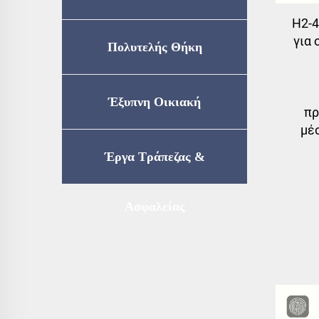
H2-
για 
Πολυτελής Θήκη
Ασφαλείας
Έξυπνη Οικιακή
πρ
μέ
Αποθήκευση
Έργα Τράπεζας &
Ασφαλείας