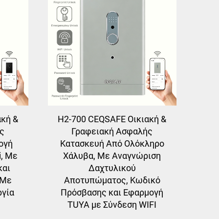
κή &
H2-700 CEQSAFE Οικιακή &
ς
Γραφειακή Ασφαλής
ογή
Κατασκευή Από Ολόκληρο
i, Με
Χάλυβα, Με Αναγνώριση
και
Δαχτυλικού
 Με
Αποτυπώματος, Κωδικό
ργία
Πρόσβασης και Εφαρμογή
TUYA με Σύνδεση WIFI