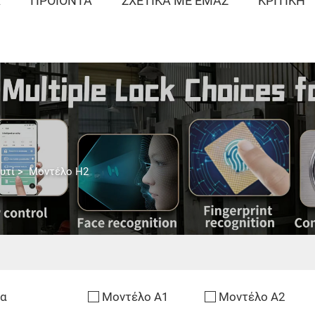
Α
ΠΡΟΪΌΝΤΑ
ΣΧΕΤΙΚΆ ΜΕ ΕΜΆΣ
ΚΡΙΤΙΚΉ
υτί
>
Μοντέλο H2
α
Μοντέλο A1
Μοντέλο A2