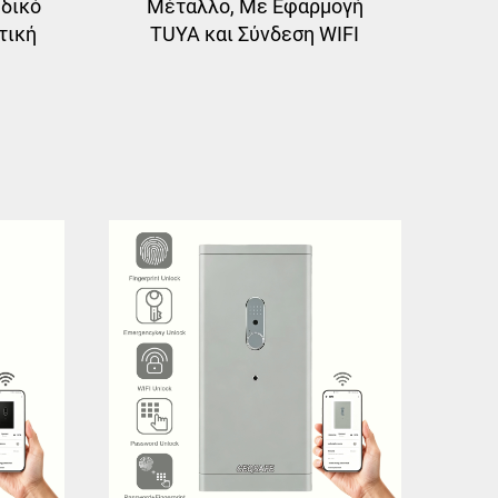
δικό
Μέταλλο, Με Εφαρμογή
τική
TUYA και Σύνδεση WIFI