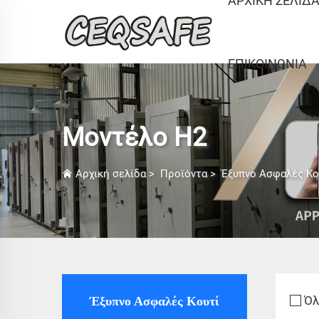
ΑΡΧΙΚΉ ΣΕΛΊΔ
ΕΠΙΚΟΙΝΩΝΊΑ
Μοντέλο H2
Αρχική σελίδα
>
Προϊόντα
>
Έξυπνο Ασφαλές Κο
Όλ
Έξυπνο Ασφαλές Κουτί