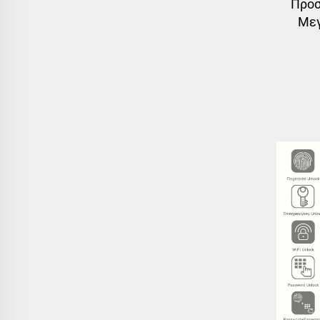
Προσ
Μεγ