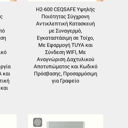
H2-600 CEQSAFE Υψηλής
ος
Ποιότητας Σύγχρονη
Αντικλεπτική Κατασκευή
πό
με Συναγερμό,
ιση
Εγκαταστάσιμη σε Τοίχο,
Με Εφαρμογή TUYA και
ικό
Σύνδεση WIFI, Με
Αναγνώριση Δαχτυλικού
υργία
Αποτυπώματος και Κωδικό
 και
Πρόσβασης, Προσαρμόσιμη
τική
για Γραφείο
 και