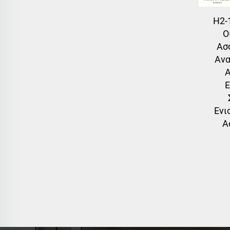
H2-
Ο
Ασ
Ανα
Ε
Ενι
Α