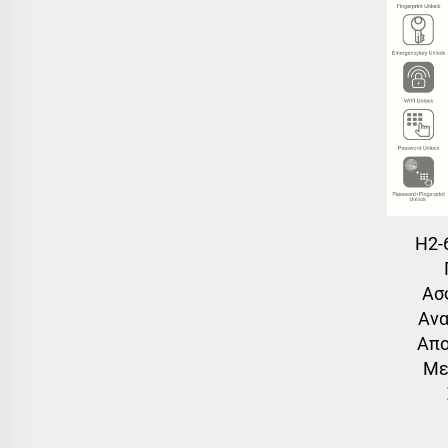
H2-
Ασ
Ανα
Απο
Με