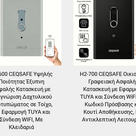
600 CEQSAFE Υψηλής
H2-700 CEQSAFE Οικια
Ποιότητας Έξυπνη
Γραφειακή Ασφαλή
φαλής Κατασκευή με
Κατασκευή με Εφαρμ
γνώριση Δαχτυλικού
TUYA και Σύνδεση WiF
τυπώματος σε Τοίχο,
Κωδικό Πρόσβασης 
 Εφαρμογή TUYA και
Κουτί Αποθήκευσης,
Σύνδεση WIFI, Με
Αντικλεπτική Λειτου
Κλειδαριά