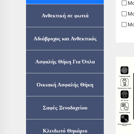
Μο
Μο
Ανθεκτική σε φωτιά
Μο
Ασφαλής Θήκη
Αδιάβροχος και Ανθεκτικός
σε Πυρκαγιά
Ασφαλής Θήκη Για Όπλα
Θησαυροφυλάκιο
Οικιακή Ασφαλής Θήκη
(Πιστοποίηση UL72-350)
Σαφές Ξενοδοχείου
Κλειδωτό Θηκάριο