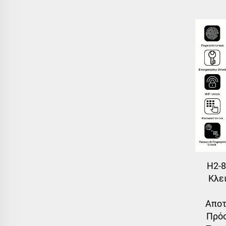
H2-
Κλε
Αποτ
Πρόσ