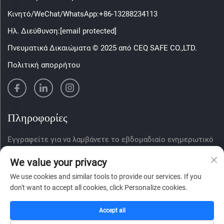
Κινητό/WeChat/WhatsApp:
+86-13288234113
Ηλ. Διεύθυνση:
[email protected]
Πνευματικά Δικαιώματα © 2025 από CEQ SAFE CO.,LTD.
Πολιτική απορρήτου
Πληροφορίες
Εγγραφείτε για να λαμβάνετε το εβδομαδιαίο ενημερωτικό
δελτίο μας
We value your privacy
We use cookies and similar tools to provide our services. If you
don't want to accept all cookies, click Personalize cookies.
Υποβολή
Accept all