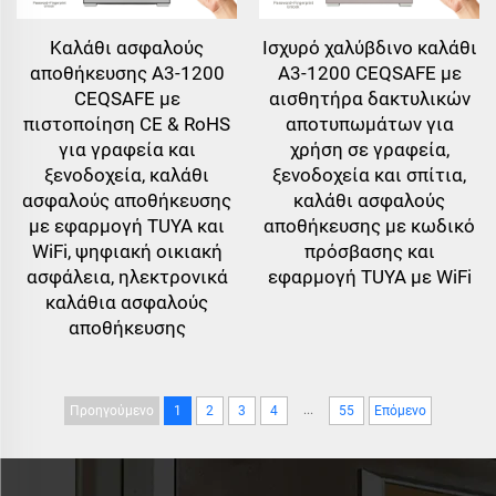
Καλάθι ασφαλούς
Ισχυρό χαλύβδινο καλάθι
αποθήκευσης A3-1200
A3-1200 CEQSAFE με
CEQSAFE με
αισθητήρα δακτυλικών
πιστοποίηση CE & RoHS
αποτυπωμάτων για
για γραφεία και
χρήση σε γραφεία,
ξενοδοχεία, καλάθι
ξενοδοχεία και σπίτια,
ασφαλούς αποθήκευσης
καλάθι ασφαλούς
με εφαρμογή TUYA και
αποθήκευσης με κωδικό
WiFi, ψηφιακή οικιακή
πρόσβασης και
ασφάλεια, ηλεκτρονικά
εφαρμογή TUYA με WiFi
καλάθια ασφαλούς
αποθήκευσης
...
Προηγούμενο
1
2
3
4
55
Επόμενο