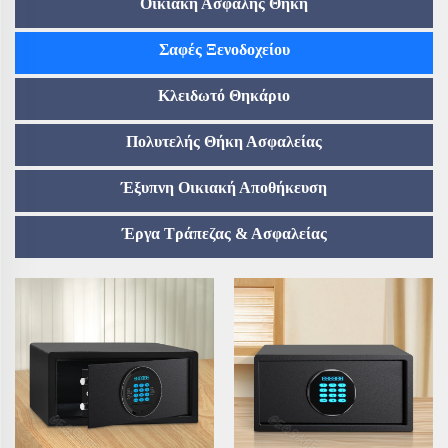
Οικιακή Ασφαλής Θήκη
Σαφές Ξενοδοχείου
Κλειδωτό Θηκάριο
Πολυτελής Θήκη Ασφαλείας
Έξυπνη Οικιακή Αποθήκευση
Έργα Τράπεζας & Ασφαλείας