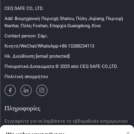
CEQ SAFE CO., LTD.
Add: Βιομηχανική Περιοχή Shatou, Πόλη Jiujiang, Περιοχή
Nanhai, Πόλη Foshan, Επαρχία Guangdong, Κίνα
Contact person: Σάμι.
Κινητό/WeChat/WhatsApp:
+86-13288234113
Ηλ. Διεύθυνση:
[email protected]
Πνευματικά Δικαιώματα © 2025 από CEQ SAFE CO.,LTD.
Πολιτική απορρήτου
Πληροφορίες
Εγγραφείτε για να λαμβάνετε το εβδομαδιαίο ενημερωτικό
δελτίο μας