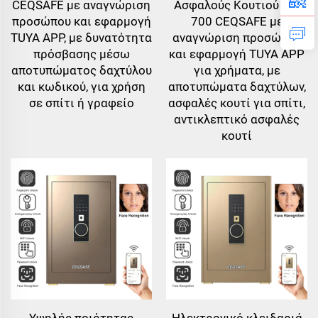
CEQSAFE με αναγνώριση
Ασφαλούς Κουτιού LH-
προσώπου και εφαρμογή
700 CEQSAFE με
TUYA APP, με δυνατότητα
αναγνώριση προσώπου
πρόσβασης μέσω
και εφαρμογή TUYA APP
αποτυπώματος δαχτύλου
για χρήματα, με
και κωδικού, για χρήση
αποτυπώματα δαχτύλων,
σε σπίτι ή γραφείο
ασφαλές κουτί για σπίτι,
αντικλεπτικό ασφαλές
κουτί
Υψηλής ποιότητας
Ηλεκτρονικό κλειδαριά