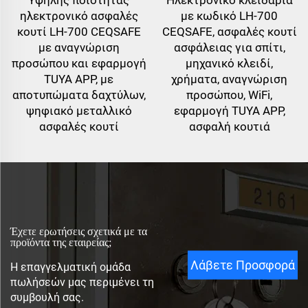
ηλεκτρονικό ασφαλές
με κωδικό LH-700
κουτί LH-700 CEQSAFE
CEQSAFE, ασφαλές κουτί
με αναγνώριση
ασφάλειας για σπίτι,
προσώπου και εφαρμογή
μηχανικό κλειδί,
TUYA APP, με
χρήματα, αναγνώριση
αποτυπώματα δαχτύλων,
προσώπου, WiFi,
ψηφιακό μεταλλικό
εφαρμογή TUYA APP,
ασφαλές κουτί
ασφαλή κουτιά
Έχετε ερωτήσεις σχετικά με τα
προϊόντα της εταιρείας;
Λάβετε Προσφορά
Η επαγγελματική ομάδα
πωλήσεών μας περιμένει τη
συμβουλή σας.