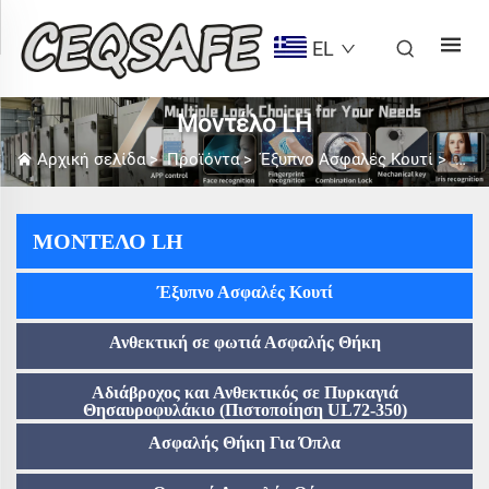
EL
Μοντέλο LH
Αρχική σελίδα
>
Προϊόντα
>
Έξυπνο Ασφαλές Κουτί
>
Μον
ΜΟΝΤΈΛΟ LH
Έξυπνο Ασφαλές Κουτί
Ανθεκτική σε φωτιά Ασφαλής Θήκη
Αδιάβροχος και Ανθεκτικός σε Πυρκαγιά
Θησαυροφυλάκιο (Πιστοποίηση UL72-350)
Ασφαλής Θήκη Για Όπλα