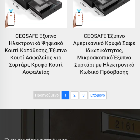
CEQSAFE Έξυπνο
CEQSAFE Έξυπνο
Ηλεκτρονικό Ψηφιακό
Αμερικανικό Κρυφό Σαφέ
Κουτί Κατάθεσης, Έξυπνο
Ιδιωτικότητας,
Κουτί Ασφαλείας για
Μικροσκοπικό Έξυπνο
Συρτάρι, Κρυφό Κουτί
Συρτάρι με Ηλεκτρονικό
Ασφαλείας
Κωδικό Πρόσβασης
Προηγούμενο
1
2
3
Επόμενο
Έχετε ερωτήσεις σχετικά με τα