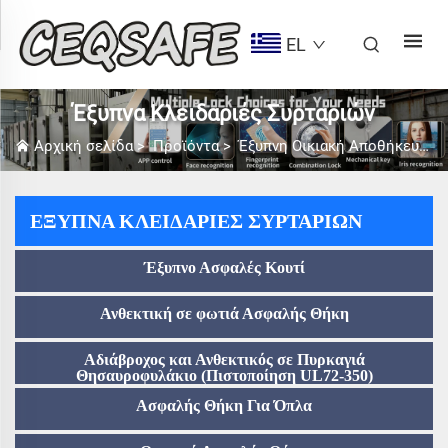
EL
Έξυπνα Κλειδαριές Συρταριών
Αρχική σελίδα
>
Προϊόντα
>
Έξυπνη Οικιακή Αποθήκευση
ΈΞΥΠΝΑ ΚΛΕΙΔΑΡΙΈΣ ΣΥΡΤΑΡΙΏΝ
Έξυπνο Ασφαλές Κουτί
Ανθεκτική σε φωτιά Ασφαλής Θήκη
Αδιάβροχος και Ανθεκτικός σε Πυρκαγιά
Θησαυροφυλάκιο (Πιστοποίηση UL72-350)
Ασφαλής Θήκη Για Όπλα