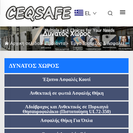
EL
Δυνατός Χώρος
Αρχική σελίδα
>
Προϊόντα
>
Έργα Τράπεζας & Ασφαλείας
ΔΥΝΑΤΌΣ ΧΏΡΟΣ
Έξυπνο Ασφαλές Κουτί
Ανθεκτική σε φωτιά Ασφαλής Θήκη
Αδιάβροχος και Ανθεκτικός σε Πυρκαγιά
Θησαυροφυλάκιο (Πιστοποίηση UL72-350)
Ασφαλής Θήκη Για Όπλα