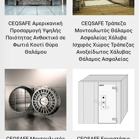
CEQSAFE Αμερικανική
CEQSAFE Τράπεζα
Προσαρμογή Υψηλής
Μοντουλωτός Θάλαμος
Ποιότητας Ανθεκτικό σε
Ασφαλείας Χάλυβα
Φωτιά Κουτί Θύρα
Ισχυρός Χώρος Τράπεζας
Θαλάμου
Ανοξείδωτος Χάλυβας
Θάλαμος Ασφαλείας
CEQSAFE Μοντουλωτός
CEQSAFE Εργοστάσιο