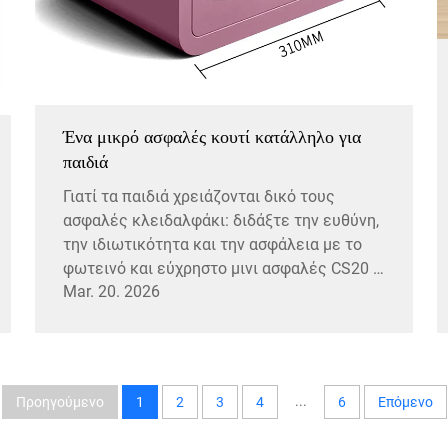
Ένα μικρό ασφαλές κουτί κατάλληλο για
παιδιά
Γιατί τα παιδιά χρειάζονται δικό τους
ασφαλές κλειδαλφάκι: διδάξτε την ευθύνη,
την ιδιωτικότητα και την ασφάλεια με το
φωτεινό και εύχρηστο μινι ασφαλές CS20 —
Mar. 20. 2026
σχεδιασμένο για παιδιά, εμπιστευμένο από
γονείς. Ανακαλύψτε τώρα.
...
Προηγούμενο
1
2
3
4
6
Επόμενο