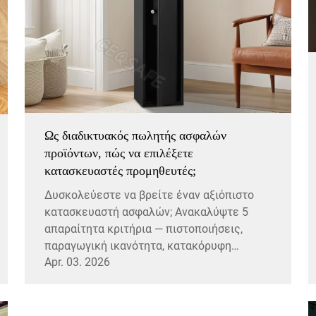
Ως διαδικτυακός πωλητής ασφαλών
προϊόντων, πώς να επιλέξετε
κατασκευαστές προμηθευτές;
Δυσκολεύεστε να βρείτε έναν αξιόπιστο
κατασκευαστή ασφαλών; Ανακαλύψτε 5
απαραίτητα κριτήρια — πιστοποιήσεις,
παραγωγική ικανότητα, κατακόρυφη
Apr. 03. 2026
ενσωμάτωση, OEM/ODM και έλεγχος
ποιότητας — για να προστατεύσετε τη
μάρκα και τους πελάτες σας. Εξετάστε
προσεκτικά.