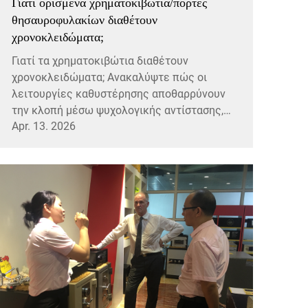
Γιατί ορισμένα χρηματοκιβώτια/πόρτες
θησαυροφυλακίων διαθέτουν
χρονοκλειδώματα;
Γιατί τα χρηματοκιβώτια διαθέτουν
χρονοκλειδώματα; Ανακαλύψτε πώς οι
λειτουργίες καθυστέρησης αποθαρρύνουν
την κλοπή μέσω ψυχολογικής αντίστασης,
Apr. 13. 2026
πιστοποιημένης από τη βιομηχανία
χρονικής διάρκειας και πραγματικής
ασφάλειας. Μάθετε πώς λειτουργούν—και
γιατί είναι απαραίτητα.