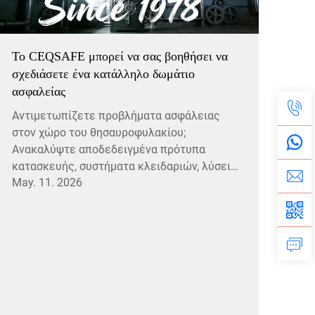
Το CEQSAFE μπορεί να σας βοηθήσει να
σχεδιάσετε ένα κατάλληλο δωμάτιο
ασφαλείας
Αντιμετωπίζετε προβλήματα ασφάλειας
στον χώρο του θησαυροφυλακίου;
Ανακαλύψτε αποδεδειγμένα πρότυπα
κατασκευής, συστήματα κλειδαριών, λύσεις
May. 11. 2026
εξαερισμού και καλύτερες πρακτικές
διάταξης. Λάβετε τώρα εμπεριστατωμένες
συμβουλές σχεδιασμού.