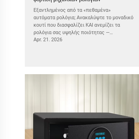
Εξαντλημένος από τα «πεθαμένα»
αυτόματα ρολόγια; Ανακαλύψτε το μοναδικό
κουτί που διασφαλίζει ΚΑΙ ανεμίζει τα
ρολόγια σας υψηλής ποιότητας —
Apr. 21. 2026
ανθεκτικό στη φωτιά, αθόρυβο και
εξοπλισμένο με βιομετρικό σύστημα
ασφαλείας. Δείτε πώς εξοικονομεί χρόνο
και επεκτείνει τη διάρκεια ζωής του
μηχανισμού.