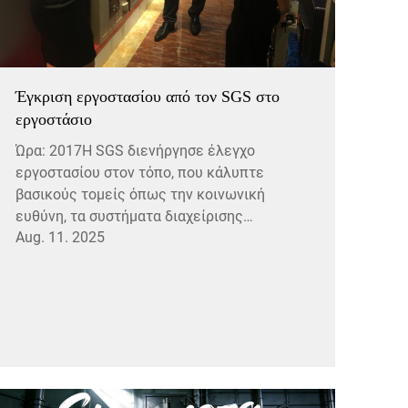
Έγκριση εργοστασίου από τον SGS στο
εργοστάσιο
Ώρα: 2017Η SGS διενήργησε έλεγχο
εργοστασίου στον τόπο, που κάλυπτε
βασικούς τομείς όπως την κοινωνική
ευθύνη, τα συστήματα διαχείρισης
Aug. 11. 2025
ποιότητας, το περιβάλλον παραγωγής και
την ασφάλεια, καθώς και τη διαχείριση των
εργαζομένων. Οι απαιτήσεις του
συστήματος διαχείρισης ποιότητας είναι
ακόμη πιο αυστηρές...