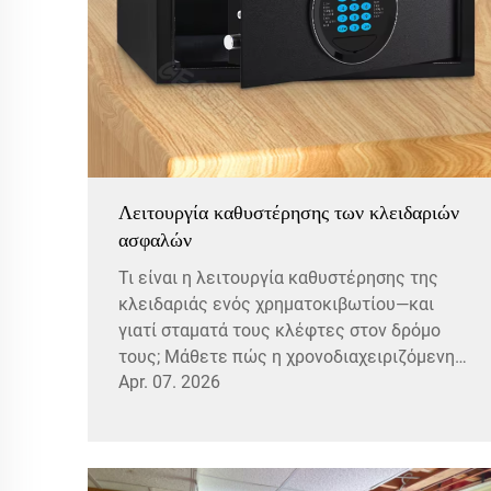
Λειτουργία καθυστέρησης των κλειδαριών
ασφαλών
Τι είναι η λειτουργία καθυστέρησης της
κλειδαριάς ενός χρηματοκιβωτίου—και
γιατί σταματά τους κλέφτες στον δρόμο
τους; Μάθετε πώς η χρονοδιαχειριζόμενη
Apr. 07. 2026
πρόσβαση, η ψυχολογική αποθάρρυνση και η
συμμόρφωση προς το πρότυπο UL 887
ενισχύουν την ασφάλεια. Ανακαλύψτε
τώρα.