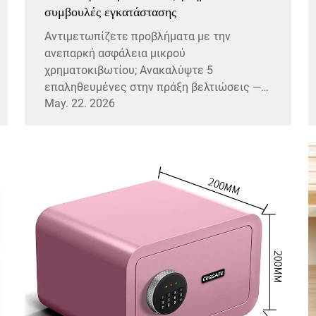
συμβουλές εγκατάστασης
Αντιμετωπίζετε προβλήματα με την
ανεπαρκή ασφάλεια μικρού
χρηματοκιβωτίου; Ανακαλύψτε 5
επαληθευμένες στην πράξη βελτιώσεις —
May. 22. 2026
στερέωση με βίδες, μηχανισμοί κλειδαριάς,
κλειδαριές, κενά και κρυψίματα — για να
εμποδίσετε την κλοπή. Ενισχύστε αμέσως
την προστασία σας.