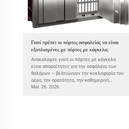
Γιατί πρέπει οι πόρτες ασφαλείας να είναι
εξοπλισμένες με πόρτες με κάγκελα;
Ανακαλύψτε γιατί οι πόρτες με κάγκελα
είναι απαραίτητες για την ασφάλεια των
θαλάμων — βελτιώνουν την κυκλοφορία του
αέρα, την ορατότητα, την καθημερινή
Mar. 26. 2026
πρόσβαση, την αισθητική και την
ανταπόκριση σε έκτακτες ανάγκες. Μάθετε
την έξυπνη πολυστρωματική προσέγγιση.