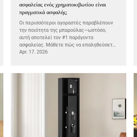
ασφαλείας ενός χρηματοκιβωτίου είναι
πραγματικά ασφαλής;
Οι περισσότεροι αγοραστές παραβλέπουν
την ποιότητα της μπαρούλας—ωστόσο,
αυτή αποτελεί τον #1 παράγοντα
ασφαλείας. Μάθετε πώς να επαληθεύσετε
Apr. 17. 2026
τον αριθμό των μπαρούλων, τη σκληρότητα
του υλικού, τα πιστοποιητικά UL/EN και
τους κρυφούς μηχανισμούς
επανακλειδώματος. Αξιολογήστε όπως
ένας επαγγελματίας ήδη σήμερα.