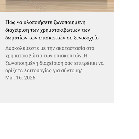
Πώς να υλοποιήσετε ζωνοποιημένη
διαχείριση των χρηματοκιβωτίων των
δωματίων των επισκεπτών σε ξενοδοχείο
Δυσκολεύεστε με την ακαταστασία στα
χρηματοκιβώτια των επισκεπτών; Η
ζωνοποιημένη διαχείριση σας επιτρέπει να
ορίζετε λειτουργίες για σύντομη/
Mar. 16. 2026
μακρόχρονη χρήση, μοναδικούς κωδικούς
διαχειριστή και καταγραφές ελέγχου ανά
ορόφου. Ενισχύστε την ασφάλεια, την
αποδοτικότητα του προσωπικού και την
εμπιστοσύνη των επισκεπτών — λάβετε το
πλήρες εγχειρίδιο.