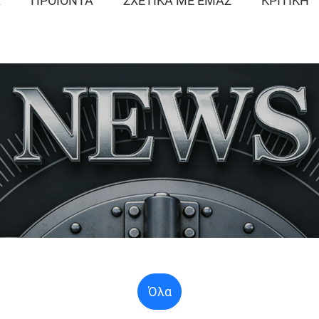
Α
ΠΡΟΪΌΝΤΑ
ΣΧΕΤΙΚΆ ΜΕ ΕΜΆΣ
ΚΡΙΤΙΚΉ
Όλα