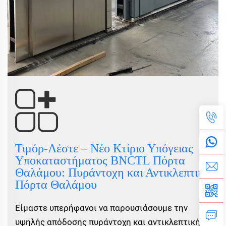
Τιμόρ-Λέστε – Νέο Κτίριο Υπόγειας
Υποκαταστήματος BNCTL Πόρτα
Θαλάμου: Πυράντοχη και Αντικλεπτική
Πόρτα Θαλάμου
Είμαστε υπερήφανοι να παρουσιάσουμε την
υψηλής απόδοσης πυράντοχη και αντικλεπτική