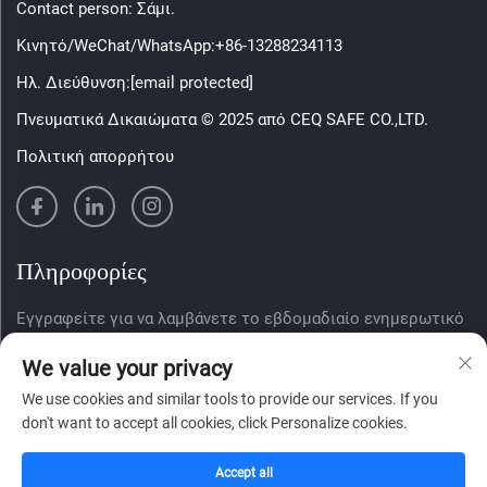
Contact person: Σάμι.
Κινητό/WeChat/WhatsApp:
+86-13288234113
Ηλ. Διεύθυνση:
[email protected]
Πνευματικά Δικαιώματα © 2025 από CEQ SAFE CO.,LTD.
Πολιτική απορρήτου
Πληροφορίες
Εγγραφείτε για να λαμβάνετε το εβδομαδιαίο ενημερωτικό
δελτίο μας
We value your privacy
We use cookies and similar tools to provide our services. If you
don't want to accept all cookies, click Personalize cookies.
Υποβολή
Accept all