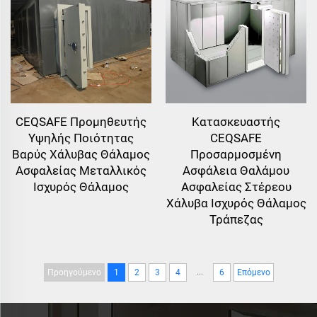
CEQSAFE Προμηθευτής
Κατασκευαστής
Υψηλής Ποιότητας
CEQSAFE
Βαρύς Χάλυβας Θάλαμος
Προσαρμοσμένη
Ασφαλείας Μεταλλικός
Ασφάλεια Θαλάμου
Ισχυρός Θάλαμος
Ασφαλείας Στέρεου
Χάλυβα Ισχυρός Θάλαμος
Τράπεζας
...
Προηγούμενο
1
2
3
4
6
Επόμενο