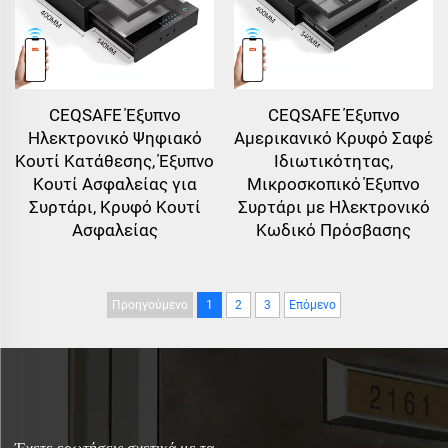
CEQSAFE Έξυπνο
CEQSAFE Έξυπνο
Ηλεκτρονικό Ψηφιακό
Αμερικανικό Κρυφό Σαφέ
Κουτί Κατάθεσης, Έξυπνο
Ιδιωτικότητας,
Κουτί Ασφαλείας για
Μικροσκοπικό Έξυπνο
Συρτάρι, Κρυφό Κουτί
Συρτάρι με Ηλεκτρονικό
Ασφαλείας
Κωδικό Πρόσβασης
Προηγούμενο
1
2
3
Επόμενο
Έχετε ερωτήσεις σχετικά με τα