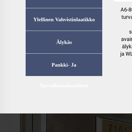
A6-8
turv
Ylellinen Vahvistinlaatikko
s
avai
Älykäs
äly
ja W
Kotitalousvarastointi
Pankki- Ja
Turvallisuushankkeet