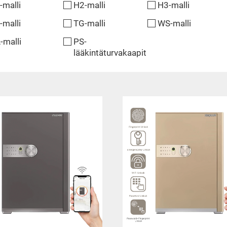
-malli
H2-malli
H3-malli
-malli
TG-malli
WS-malli
-malli
PS-
lääkintäturvakaapit