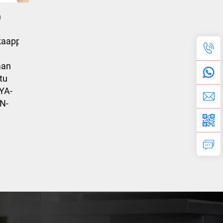
n
kaappi
aan
tu
YA-
N-