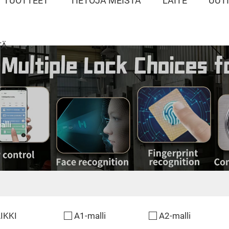
TUOTTEET
TIETOJA MEISTÄ
LAITE
UUT
TÄ
alli
IKKI
A1-malli
A2-malli