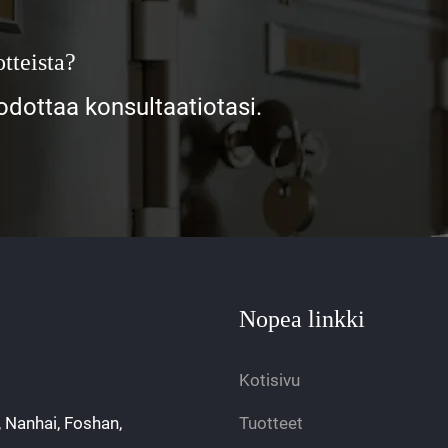
tteista?
ottaa konsultaatiotasi.
Nopea linkki
Kotisivu
, Nanhai, Foshan,
Tuotteet