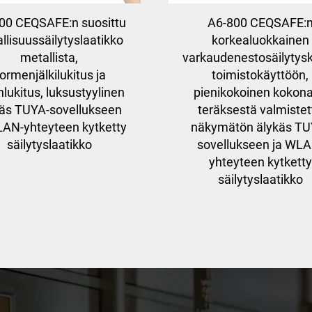
00 CEQSAFE:n suosittu
A6-800 CEQSAFE:
allisuussäilytyslaatikko
korkealuokkainen
metallista,
varkaudenestosäilytys
ormenjälkilukitus ja
toimistokäyttöön,
nlukitus, luksustyylinen
pienikokoinen kokon
käs TUYA-sovellukseen
teräksestä valmistet
LAN-yhteyteen kytketty
näkymätön älykäs TU
säilytyslaatikko
sovellukseen ja WLA
yhteyteen kytketty
säilytyslaatikko