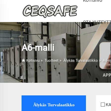
KOTISIVU
OTA YHTEYT
A6-malli
Kotisivu
>
Tuotteet
>
Älykäs Turvalaatikko
>
A6-m
KA
Älykäs Turvalaatikko