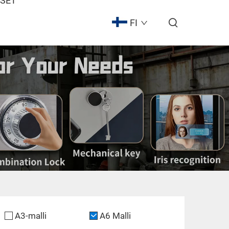
ISET
FI
A3-malli
A6 Malli