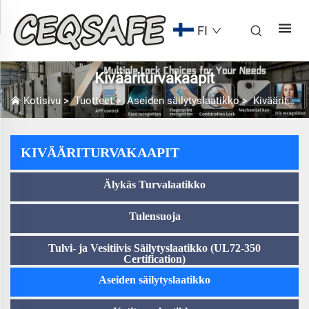
FI
Kivääriturvakaapit
Kotisivu
>
Tuotteet
>
Aseiden säilytyslaatikko
>
Kivääriturvakaapit
KIVÄÄRITURVAKAAPIT
Älykäs Turvalaatikko
Tulensuoja
Tulvi- ja Vesitiivis Säilytyslaatikko (UL72-350
Certification)
Aseiden säilytyslaatikko