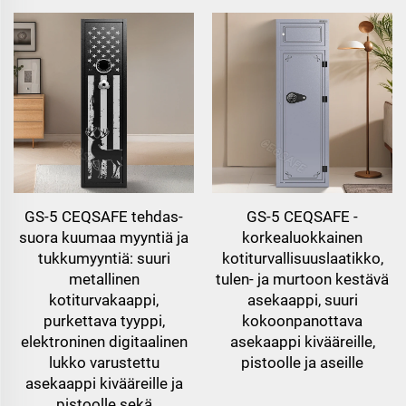
GS-5 CEQSAFE tehdas-
GS-5 CEQSAFE -
suora kuumaa myyntiä ja
korkealuokkainen
tukkumyyntiä: suuri
kotiturvallisuuslaatikko,
metallinen
tulen- ja murtoon kestävä
kotiturvakaappi,
asekaappi, suuri
purkettava tyyppi,
kokoonpanottava
elektroninen digitaalinen
asekaappi kivääreille,
lukko varustettu
pistoolle ja aseille
asekaappi kivääreille ja
pistoolle sekä