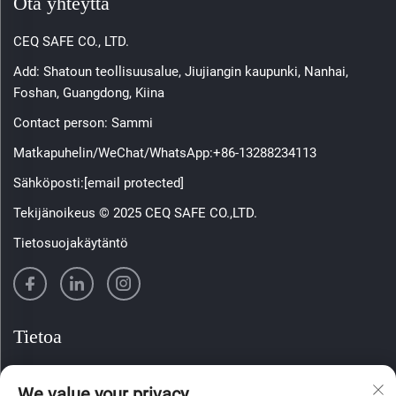
Ota yhteyttä
CEQ SAFE CO., LTD.
Add: Shatoun teollisuusalue, Jiujiangin kaupunki, Nanhai,
Foshan, Guangdong, Kiina
Contact person: Sammi
Matkapuhelin/WeChat/WhatsApp:
+86-13288234113
Sähköposti:
[email protected]
Tekijänoikeus © 2025 CEQ SAFE CO.,LTD.
Tietosuojakäytäntö
Tietoa
Tilaa viikoittainen uutiskirjeemme
We value your privacy