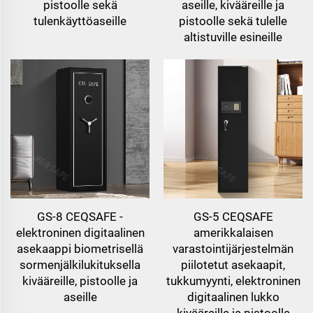
pistoolle sekä
aseille, kivääreille ja
tulenkäyttöaseille
pistoolle sekä tulelle
altistuville esineille
GS-8 CEQSAFE -
GS-5 CEQSAFE
elektroninen digitaalinen
amerikkalaisen
asekaappi biometrisellä
varastointijärjestelmän
sormenjälkilukituksella
piilotetut asekaapit,
kivääreille, pistoolle ja
tukkumyynti, elektroninen
aseille
digitaalinen lukko
kivääreille ja pistoolle