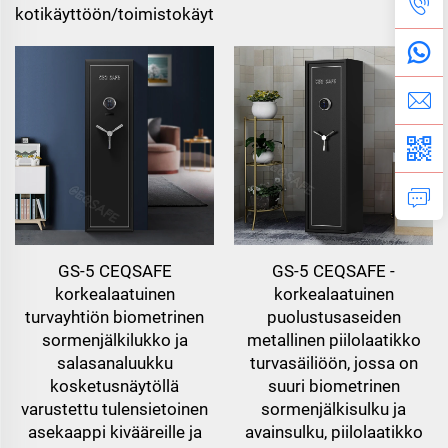
kotikäyttöön/toimistokäyttöön
GS-5 CEQSAFE
GS-5 CEQSAFE -
korkealaatuinen
korkealaatuinen
turvayhtiön biometrinen
puolustusaseiden
sormenjälkilukko ja
metallinen piilolaatikko
salasanaluukku
turvasäiliöön, jossa on
kosketusnäytöllä
suuri biometrinen
varustettu tulensietoinen
sormenjälkisulku ja
asekaappi kivääreille ja
avainsulku, piilolaatikko