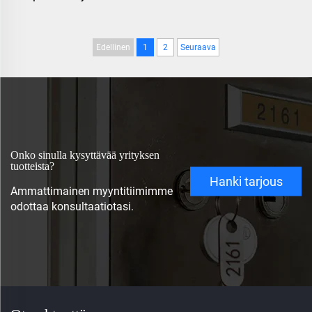
Edellinen
1
2
Seuraava
Onko sinulla kysyttävää yrityksen
tuotteista?
Hanki tarjous
Ammattimainen myyntitiimimme
odottaa konsultaatiotasi.