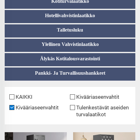
Kotiturvalaatikko
Hotellivahvistinlaatikko
Talletusluku
Ylellinen Vahvistinlaatikko
Älykäs Kotitalousvarastointi
Pankki- Ja Turvallisuushankkeet
KAIKKI
Kivääriaseenvahtit
Kivääriaseenvahtit
Tulenkestävät aseiden
turvalaatikot