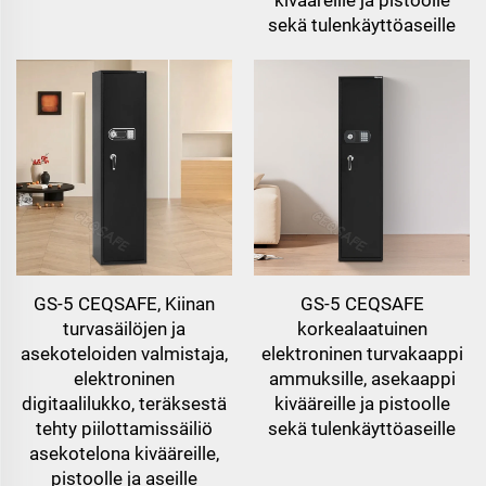
sekä tulenkäyttöaseille
GS-5 CEQSAFE, Kiinan
GS-5 CEQSAFE
turvasäilöjen ja
korkealaatuinen
asekoteloiden valmistaja,
elektroninen turvakaappi
elektroninen
ammuksille, asekaappi
digitaalilukko, teräksestä
kivääreille ja pistoolle
tehty piilottamissäiliö
sekä tulenkäyttöaseille
asekotelona kivääreille,
pistoolle ja aseille