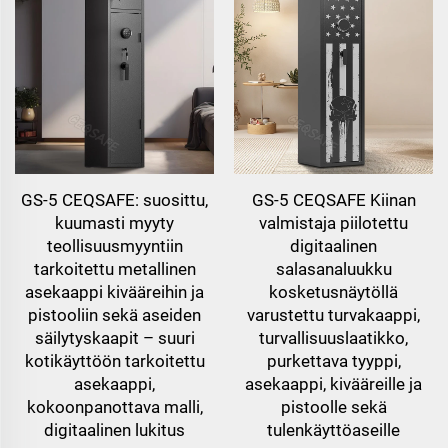
GS-5 CEQSAFE: suosittu,
GS-5 CEQSAFE Kiinan
kuumasti myyty
valmistaja piilotettu
teollisuusmyyntiin
digitaalinen
tarkoitettu metallinen
salasanaluukku
asekaappi kivääreihin ja
kosketusnäytöllä
pistooliin sekä aseiden
varustettu turvakaappi,
säilytyskaapit – suuri
turvallisuuslaatikko,
kotikäyttöön tarkoitettu
purkettava tyyppi,
asekaappi,
asekaappi, kivääreille ja
kokoonpanottava malli,
pistoolle sekä
digitaalinen lukitus
tulenkäyttöaseille