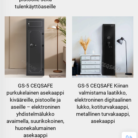
tulenkäyttöaseille
GS-5 CEQSAFE
GS-5 CEQSAFE Kiinan
purkukelainen asekaappi
valmistama laatikko,
kivääreille, pistoolle ja
elektroninen digitaalinen
aseille – elektroninen
lukko, kotiturvakaappi,
yhdistelmälukko
metallinen turvakaappi,
avaimella, suurikokoinen,
asekaappi
huonekalumainen
asekaappi