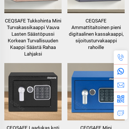
CEQSAFE Tukkohinta Mini
CEQSAFE
Turvakassikaappi Vauva
Ammattitaitoinen pieni
Lasten Säästöpussi
digitaalinen kassakaappi,
Korkean Turvallisuuden
sijoitusturvakaappi
Kaappi Säästä Rahaa
rahoille
Lahjaksi
CEQSAFE Laadukas koti
CEQSAFE Mini