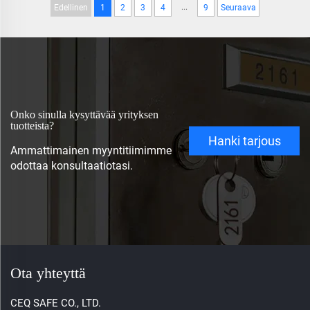
...
Edellinen
1
2
3
4
9
Seuraava
Onko sinulla kysyttävää yrityksen
tuotteista?
Hanki tarjous
Ammattimainen myyntitiimimme
odottaa konsultaatiotasi.
Ota yhteyttä
CEQ SAFE CO., LTD.