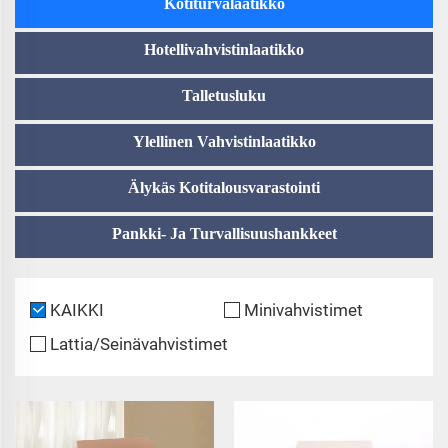
Kotiturvalaatikko
Hotellivahvistinlaatikko
Talletusluku
Ylellinen Vahvistinlaatikko
Älykäs Kotitalousvarastointi
Pankki- Ja Turvallisuushankkeet
KAIKKI
Minivahvistimet
Lattia/Seinävahvistimet