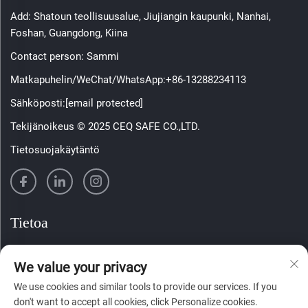
Add: Shatoun teollisuusalue, Jiujiangin kaupunki, Nanhai,
Foshan, Guangdong, Kiina
Contact person: Sammi
Matkapuhelin/WeChat/WhatsApp:
+86-13288234113
Sähköposti:
[email protected]
Tekijänoikeus © 2025 CEQ SAFE CO.,LTD.
Tietosuojakäytäntö
Tietoa
Tilaa viikoittainen uutiskirjeemme
We value your privacy
We use cookies and similar tools to provide our services. If you
don't want to accept all cookies, click Personalize cookies.