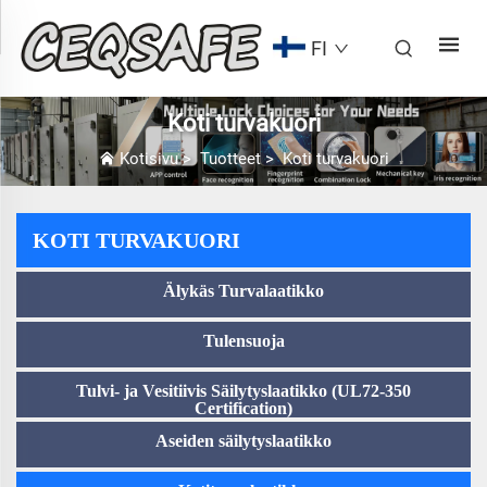
FI
Koti turvakuori
Kotisivu
>
Tuotteet
>
Koti turvakuori
KOTI TURVAKUORI
Älykäs Turvalaatikko
Tulensuoja
Tulvi- ja Vesitiivis Säilytyslaatikko (UL72-350
Certification)
Aseiden säilytyslaatikko