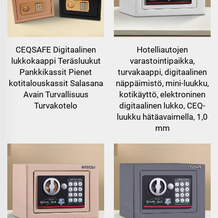
CEQSAFE Digitaalinen
Hotelliautojen
lukkokaappi Teräsluukut
varastointipaikka,
Pankkikassit Pienet
turvakaappi, digitaalinen
kotitalouskassit Salasana
näppäimistö, mini-luukku,
Avain Turvallisuus
kotikäyttö, elektroninen
Turvakotelo
digitaalinen lukko, CEQ-
luukku hätäavaimella, 1,0
mm