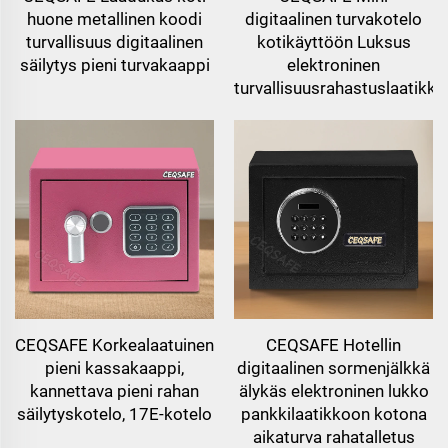
huone metallinen koodi
digitaalinen turvakotelo
turvallisuus digitaalinen
kotikäyttöön Luksus
säilytys pieni turvakaappi
elektroninen
turvallisuusrahastuslaatikko
CEQSAFE Korkealaatuinen
CEQSAFE Hotellin
pieni kassakaappi,
digitaalinen sormenjälkkä
kannettava pieni rahan
älykäs elektroninen lukko
säilytyskotelo, 17E-kotelo
pankkilaatikkoon kotona
aikaturva rahatalletus