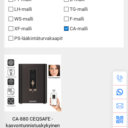
LH-malli
TG-malli
WS-malli
F-malli
XF-malli
CA-malli
PS-lääkintäturvakaapit
CA-880 CEQSAFE -
kasvontunnistuskykyinen