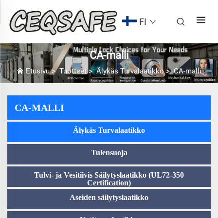
FI
CA-malli
Etusivu
>
Tuotteet
>
Älykäs Turvalaatikko
>
CA-malli
CA-MALLI
Älykäs Turvalaatikko
Tulensuoja
Tulvi- ja Vesitiivis Säilytyslaatikko (UL72-350
Certification)
Aseiden säilytyslaatikko