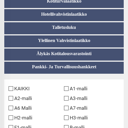
Kotiturvalaatikko
Hotellivahvistinlaatikko
Talletusluku
Ylellinen Vahvistinlaatikko
Älykäs Kotitalousvarastointi
Pankki- Ja Turvallisuushankkeet
KAIKKI
A1-malli
A2-malli
A3-malli
A6 Malli
A7-malli
H2-malli
H3-malli
F1-malli
B-malli