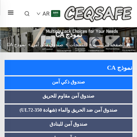
AR
نموذج CA
الصفحة الرئيسية
>
المنتجات
>
صندوق ذكي آمن
>
نموذج CA
نموذج CA
صندوق ذكي آمن
صندوق آمن مقاوم للحريق
صندوق آمن ضد الحريق والماء (شهادة UL72-350)
صندوق آمن للبنادق