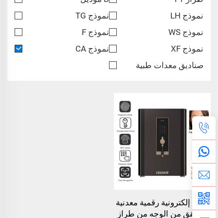
نموذج LH
نموذج TG
نموذج WS
نموذج F
نموذج XF
نموذج CA
صناديق معدات طبية
خزنة إلكترونية رقمية معدنية
للتحقق من الوجه من طراز