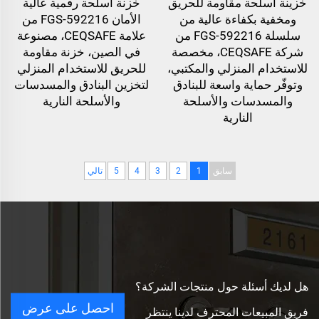
خزينة أسلحة مقاومة للحريق
خزنة أسلحة رقمية عالية
ومخفية بكفاءة عالية من
الأمان FGS-592216 من
سلسلة FGS-592216 من
علامة CEQSAFE، مصنوعة
شركة CEQSAFE، مخصصة
في الصين، خزنة مقاومة
للاستخدام المنزلي والمكتبي،
للحريق للاستخدام المنزلي
وتوفّر حماية واسعة للبنادق
لتخزين البنادق والمسدسات
والمسدسات والأسلحة
والأسلحة النارية
النارية
سابق
1
2
3
4
5
تالي
هل لديك أسئلة حول منتجات الشركة؟
احصل على عرض
فريق المبيعات المحترف لدينا ينتظر