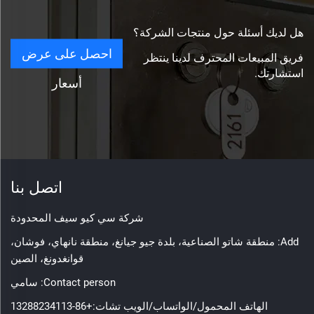
هل لديك أسئلة حول منتجات الشركة؟
احصل على عرض
فريق المبيعات المحترف لدينا ينتظر
استشارتك.
أسعار
اتصل بنا
شركة سي كيو سيف المحدودة
Add: منطقة شاتو الصناعية، بلدة جيو جيانغ، منطقة نانهاي، فوشان،
قوانغدونغ، الصين
Contact person: سامي
الهاتف المحمول/الواتساب/الويب تشات:
+86-13288234113