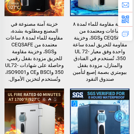
خزينة مقاومة للماء لمدة ٨
خزينة آمنة مصنوعة في
ساعات ومعتمدة من
المصنع ومطلوبة بشدة،
CEQSAFE وSGS، وخزينة
مقاومة للماء لمدة ٨ ساعات
مقاومة للحريق لمدة ساعة
معتمدة من CEQSAFE
واحدة وفق معيار UL 72-
وSGS، وخزينة مقاومة
350، تُستخدم في الفنادق
للحريق مزودة بقفل رقمي،
والمنازل، مزودة بقفل
وحاصلة على شهادات UL72-
بيومتري بصمة إصبع لتأمين
350 وBSCI وCE وISO9001،
صندوق النقود
وتُستخدم لتخزين الأموال.