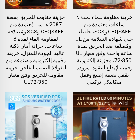
خزينة مقاومة للماء لمدة ٨
خزينة مقاومة للحريق بسعة
ساعات معتمدة من
2087 هـ.سـ، مُعتمدة من
CEQSAFE وSGS، حاصلة
CEQSAFE وSGS ومُصدَّقة
على شهادة السلامة من UL
لمقاومة الماء لمدة 8
ومُصنَّفة ضد الحريق لمدة
ساعات، خزانة أمان ذكية
ساعة واحدة وفق معيار UL
عالية الجودة للمنزل، خزينة
72-350، وخزينة إلكترونية
رقمية إلكترونية مصنوعة من
رقمية لإيداع النقود، مزودة
الفولاذ الصلب الفاخر، خزينة
بقفل بصمة إصبع وقفل
مقاومة للحريق وفق معيار
ميكانيكي تركيبي
UL72-350