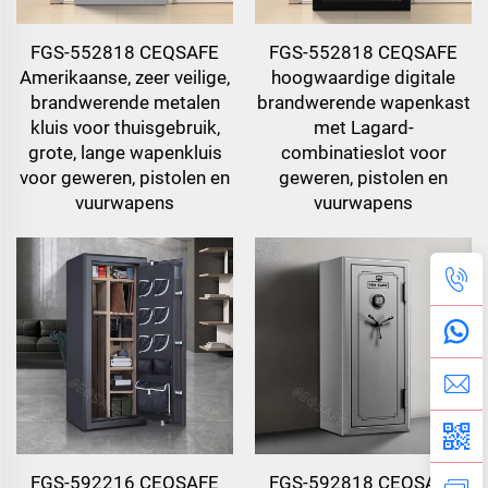
FGS-552818 CEQSAFE
FGS-552818 CEQSAFE
Amerikaanse, zeer veilige,
hoogwaardige digitale
brandwerende metalen
brandwerende wapenkast
kluis voor thuisgebruik,
met Lagard-
grote, lange wapenkluis
combinatieslot voor
voor geweren, pistolen en
geweren, pistolen en
vuurwapens
vuurwapens
FGS-592216 CEQSAFE
FGS-592818 CEQSAFE