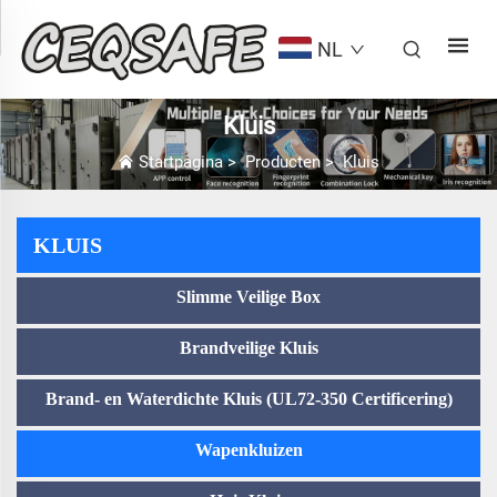
NL
Kluis
Startpagina
>
Producten
>
Kluis
KLUIS
Slimme Veilige Box
Brandveilige Kluis
Brand- en Waterdichte Kluis (UL72-350 Certificering)
Wapenkluizen