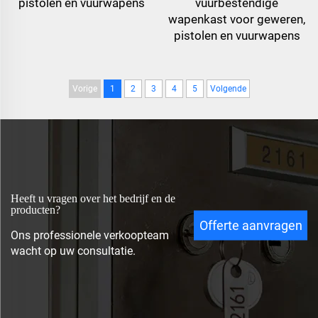
pistolen en vuurwapens
vuurbestendige
wapenkast voor geweren,
pistolen en vuurwapens
Vorige
1
2
3
4
5
Volgende
Heeft u vragen over het bedrijf en de
producten?
Offerte aanvragen
Ons professionele verkoopteam
wacht op uw consultatie.