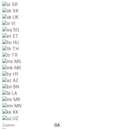
SR
SK
UK
VI
SQ
ET
HU
TH
TR
MS
MK
HY
AZ
BN
LA
MR
MN
KK
UZ