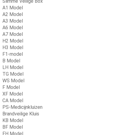
Slimme Veilige Box
A1 Model
A2 Model
A3 Model
A6 Model
A7 Model
H2 Model
H3 Model
F1-model
B Model
LH Model
TG Model
WS Model
F Model
XF Model
CA Model
PS-Medicijnkluizen
Brandveilige Kluis
KB Model
BF Model
FH Model