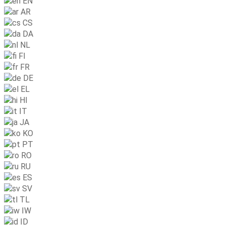
EN
AR
CS
DA
NL
FI
FR
DE
EL
HI
IT
JA
KO
PT
RO
RU
ES
SV
TL
IW
ID