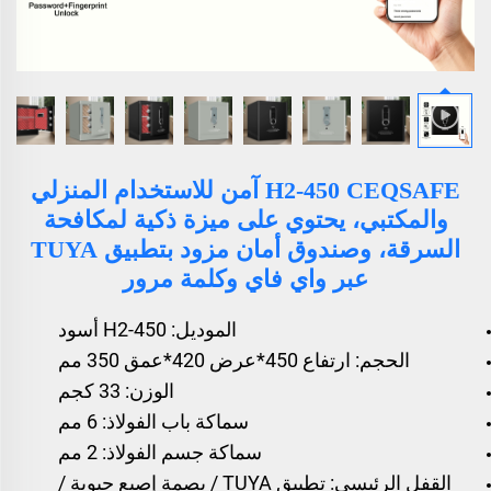
H2-450 CEQSAFE آمن للاستخدام المنزلي
والمكتبي، يحتوي على ميزة ذكية لمكافحة
السرقة، وصندوق أمان مزود بتطبيق TUYA
عبر واي فاي وكلمة مرور
الموديل: H2-450 أسود
الحجم: ارتفاع 450*عرض 420*عمق 350 مم
الوزن: 33 كجم
سماكة باب الفولاذ: 6 مم
سماكة جسم الفولاذ: 2 مم
القفل الرئيسي: تطبيق TUYA / بصمة إصبع حيوية /