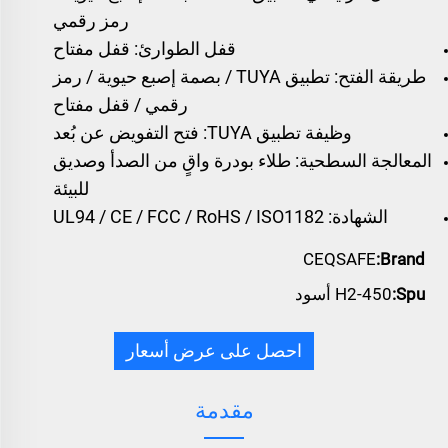
رمز رقمي
قفل الطوارئ: قفل مفتاح
طريقة الفتح: تطبيق TUYA / بصمة إصبع حيوية / رمز
رقمي / قفل مفتاح
وظيفة تطبيق TUYA: فتح التفويض عن بُعد
المعالجة السطحية: طلاء بودرة واقٍ من الصدأ وصديق
للبيئة
الشهادة: UL94 / CE / FCC / RoHS / ISO1182
CEQSAFE
Brand:
Spu:
H2-450 أسود
احصل على عرض أسعار
مقدمة