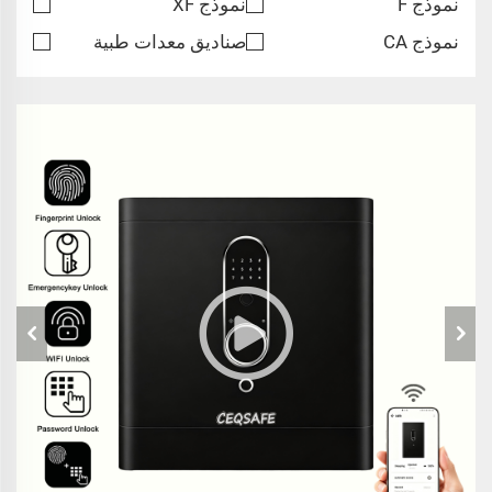
نموذج F
نموذج XF
نموذج CA
صناديق معدات طبية