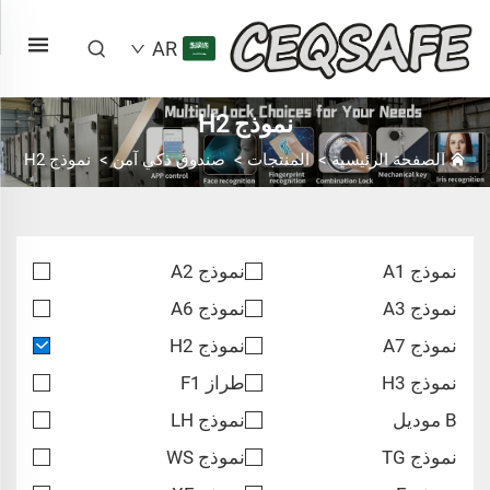
AR
نموذج H2
الصفحة الرئيسية
>
المنتجات
>
صندوق ذكي آمن
>
نموذج H2
نموذج A1
نموذج A2
نموذج A3
نموذج A6
نموذج A7
نموذج H2
نموذج H3
طراز F1
B موديل
نموذج LH
نموذج TG
نموذج WS