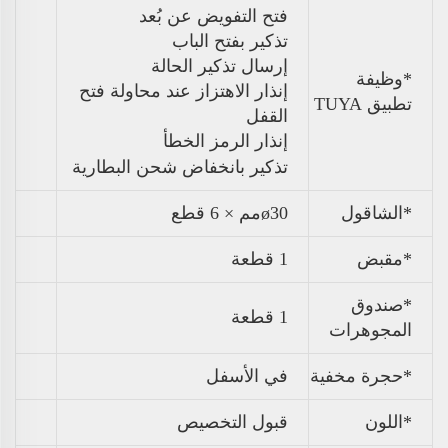
فتح التفويض عن بُعد
تذكير بفتح الباب
إرسال تذكير الحالة
*وظيفة
إنذار الاهتزاز عند محاولة فتح
تطبيق TUYA
القفل
إنذار الرمز الخطأ
تذكير بانخفاض شحن البطارية
*الشاقول
ø30مم × 6 قطع
*مقبض
1 قطعة
*صندوق
1 قطعة
المجوهرات
*حجرة مخفية
في الأسفل
*اللون
قبول التخصيص