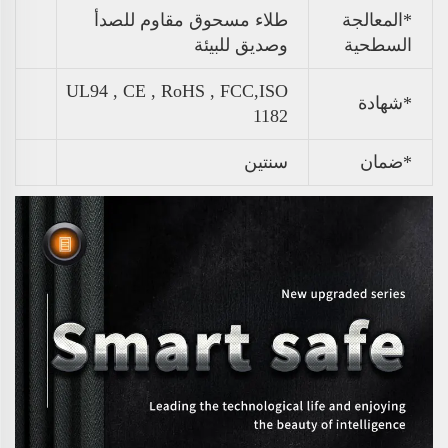
*المعالجة
طلاء مسحوق مقاوم للصدأ
السطحية
وصديق للبيئة
UL94 , CE , RoHS , FCC,ISO
*شهادة
1182
*ضمان
سنتين