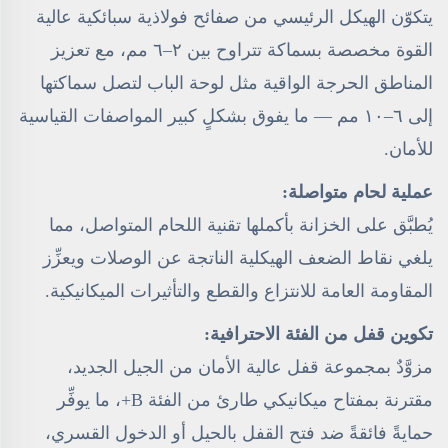
يتكوّن الهيكل الرئيسي من صفائح فولاذية سبائكية عالية
القوة مخصصة بسماكة تتراوح بين ٢–٦ مم، مع تعزيز
المناطق الحرجة الواقية مثل لوحة الباب لتصل سماكتها
إلى ٦–١٠ مم — ما يفوق بشكلٍ كبير المواصفات القياسية
للأمان.
عملية لحام متواصلة:
يُطبَّق على الخزانة بأكملها تقنية اللحام المتواصل، مما
يلغي نقاط الضعف الهيكلية الناتجة عن الوصلات ويعزِّز
المقاومة العامة للانتزاع والقطع والتأثيرات الميكانيكية.
تكوين قفل من الفئة الاحترافية:
مزوَّدٌ بمجموعة قفل عالية الأمان من الجيل الجديد،
مقترنة بمفتاح ميكانيكي طارئ من الفئة B+، ما يوفِّر
حمايةً فائقةً ضد فتح القفل بالحيل أو الدخول القسري،