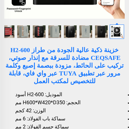
خزينة ذكية عالية الجودة من طراز H2-600
CEQSAFE مضادة للسرقة مع إنذار صوتي،
تركيب على الحائط، مزودة ببصمة إصبع وكلمة
مرور عبر تطبيق TUYA عبر واي فاي، قابلة
للتخصيص لمكتب العمل
الموديل: H2-600 أسود
الحجم: H600*W420*D350 مم
الوزن: 42 كجم
سماكة باب الفولاذ: 6 مم
سماكة جسم الفولاذ: 2 مم