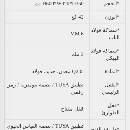
*الحجم
H600*W420*D350 مم
*
الوزن
42 كغ
*سماكة فولاذ
6 MM
الباب
*سماكة فولاذ
2 ملم
الهيكل
*المادة
Q235 معدن، حديد، فولاذ
*القفل
تطبيق TUYA / بصمة بيومترية / رمز
الرئيسي
رقمي
*قفل
قفل مفتاح
الطوارئ
تطبيق TUYA / بصمة القياس الحيوي
*طريقة الفتح