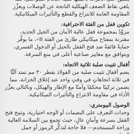
يلغي نقاط الضعف الهيكلية الناتجة عن الوصلات ويعزِّز
المقاومة العامة للانتزاع والقطع والتأثيرات الميكانيكية.
تكوين قفل من الفئة الاحترافية:
مزوَّدٌ بمجموعة قفل عالية الأمان من الجيل الجديد،
مقترنة بمفتاح ميكانيكي طارئ من الفئة B+، ما يوفِّر
حمايةً فائقةً ضد فتح القفل بالحيل أو الدخول القسري،
ويتوافق مع معايير صناعية أعلى في منع السرقة.
أقفال تثبيت صلبة ثلاثية الاتجاه:
يضم أقفال تثبيت صلبة من الفولاذ بقطر ٣٠ مم تمتد آليًّا
في ثلاثة اتجاهاتٍ في وقتٍ واحد عند إغلاق الخزانة، مما
يضمن تركيبًا محكمًا وآمنًا مع الإطار والهيكل، وبالتالي يعزِّز
الأداء في مقاومة الانتزاع والتأثيرات الميكانيكية.
الوصول البيومتري:
وحدات التعرف على البصمات أو الوجه اختيارية، وتتيح فتح
القفل بسرعة وأمانٍ عالٍ، حيث تجمع بين السلامة العالية
وراحة المستخدم— فلا حاجة لتذكُّر الرموز أو حمل