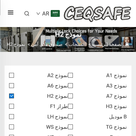
AR
نموذج H2
الصفحة الرئيسية
>
المنتجات
>
صندوق ذكي آمن
>
نموذج H2
نموذج A1
نموذج A2
نموذج A3
نموذج A6
نموذج A7
نموذج H2
نموذج H3
طراز F1
B موديل
نموذج LH
نموذج TG
نموذج WS