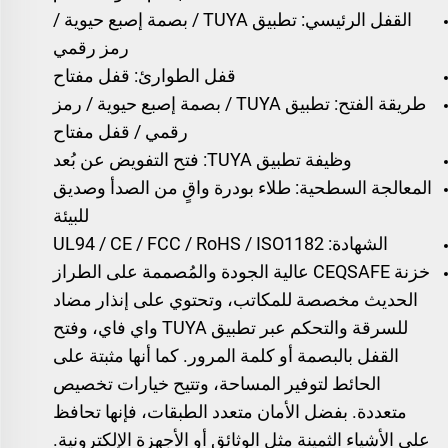
القفل الرئيسي: تطبيق TUYA / بصمة إصبع حيوية /
رمز رقمي
قفل الطوارئ: قفل مفتاح
طريقة الفتح: تطبيق TUYA / بصمة إصبع حيوية / رمز
رقمي / قفل مفتاح
وظيفة تطبيق TUYA: فتح التفويض عن بُعد
المعالجة السطحية: طلاء بودرة واقٍ من الصدأ وصديق
للبيئة
الشهادة: UL94 / CE / FCC / RoHS / ISO1182
خزنة CEQSAFE عالية الجودة والمُصممة على الطراز
الحديث مخصصة للمكاتب، وتحتوي على إنذار مضاد
للسرقة والتحكم عبر تطبيق TUYA واي فاي، وفتح
القفل بالبصمة أو كلمة المرور. كما أنها مثبتة على
الحائط لتوفير المساحة، وتتيح خيارات تخصيص
متعددة. بفضل الأمان متعدد الطبقات، فإنها تحافظ
على الأشياء الثمينة مثل الوثائق أو الأجهزة الإلكترونية.