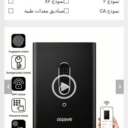
نموذج F
نموذج XF
نموذج CA
صناديق معدات طبية