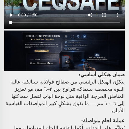
ضمان هيكلي أساسي:
يتكوّن الهيكل الرئيسي من صفائح فولاذية سبائكية عالية
القوة مخصصة بسماكة تتراوح بين ٢–٦ مم، مع تعزيز
المناطق الحرجة الواقية مثل لوحة الباب لتصل سماكتها
إلى ٦–١٠ مم — ما يفوق بشكلٍ كبير المواصفات القياسية
للأمان.
عملية لحام متواصلة:
يُطبَّق على الخزانة بأكملها تقنية اللحام المتواصل، مما