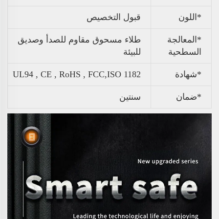
*اللون
قبول التخصيص
*المعالجة
طلاء مسحوق مقاوم للصدأ وصديق
السطحية
للبيئة
*شهادة
UL94 , CE , RoHS , FCC,ISO 1182
*ضمان
سنتين