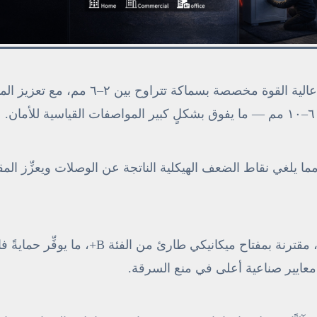
يتكوّن الهيكل الرئيسي من صفائح فولاذية سبائكية عالية القوة مخصصة بسماكة تتراوح بين
 مما يلغي نقاط الضعف الهيكلية الناتجة عن الوصلات ويعزِّز الم
مزوَّدٌ بمجموعة قفل عالية الأمان من الجيل الجديد، مقترنة بمفتاح ميكانيكي طارئ من ال
معايير صناعية أعلى في منع السرقة.