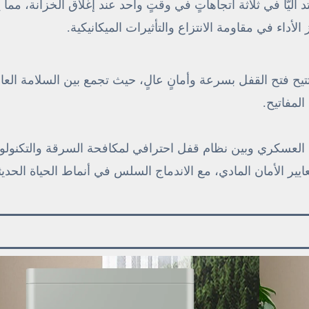
ثبيت صلبة من الفولاذ بقطر ٣٠ مم تمتد آليًّا في ثلاثة اتجاهاتٍ في وقتٍ واحد عند إغلاق الخزانة،
ّز الأداء في مقاومة الانتزاع والتأثيرات الميكانيكية.
يح فتح القفل بسرعة وأمانٍ عالٍ، حيث تجمع بين السلامة العال
لمفاتيح.
ى العسكري وبين نظام قفل احترافي لمكافحة السرقة والتكنولوج
لى معايير الأمان المادي، مع الاندماج السلس في أنماط الحياة الحديث