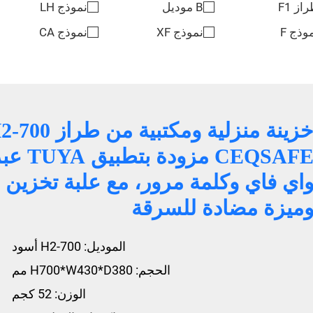
از F1
B موديل
نموذج LH
وذج F
نموذج XF
نموذج CA
خزينة منزلية ومكتبية من طراز
CEQSAFE مزودة بتطبيق A
اي فاي وكلمة مرور، مع علبة تخزين
ميزة مضادة للسرقة
الموديل: H2-700 أسود
الحجم: H700*W430*D380 مم
الوزن: 52 كجم