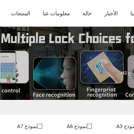
ا
الأخبار
حالة
معلومات عنا
المنتجات
ج H2
وذج A3
نموذج A6
نموذج A7