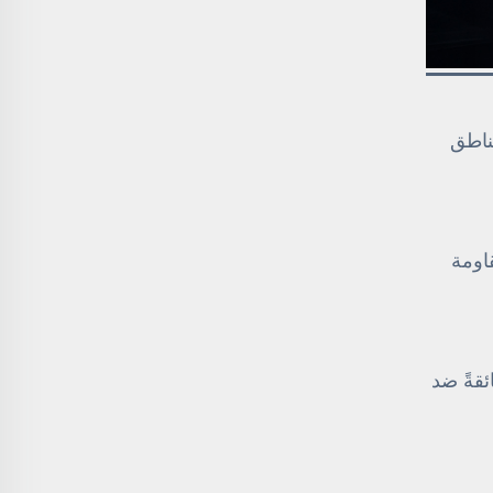
 ٢–٦ مم، مع تعزيز المناطق
قاومة
فئة B+، ما يوفِّر حمايةً فائقةً ضد