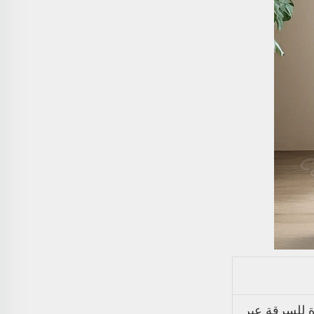
ات مرور WiFi مع ميزة مضادة للسرقة عبر