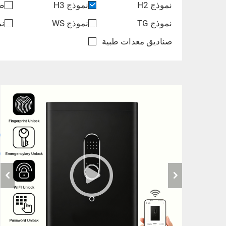
نموذج H2
نموذج H3
طر
نموذج TG
نموذج WS
نم
صناديق معدات طبية
و
و