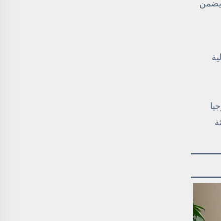
 مما يضمن
ية
يا
ة