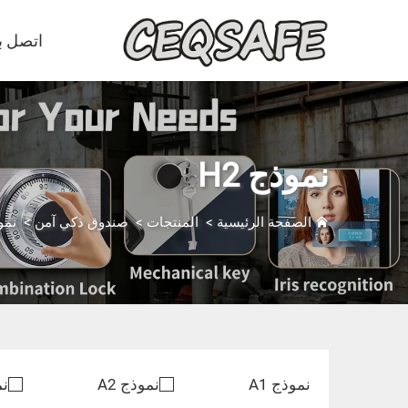
اتصل بن
نموذج H2
الصفحة الرئيسية
>
المنتجات
>
صندوق ذكي آمن
>
نموذ
نموذج A1
نموذج A2
نم