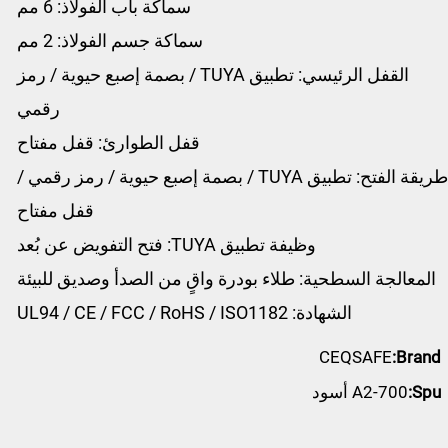
سماكة باب الفولاذ: 6 مم
سماكة جسم الفولاذ: 2 مم
القفل الرئيسي: تطبيق TUYA / بصمة إصبع حيوية / رمز
رقمي
قفل الطوارئ: قفل مفتاح
طريقة الفتح: تطبيق TUYA / بصمة إصبع حيوية / رمز رقمي /
قفل مفتاح
وظيفة تطبيق TUYA: فتح التفويض عن بُعد
المعالجة السطحية: طلاء بودرة واقٍ من الصدأ وصديق للبيئة
الشهادة: UL94 / CE / FCC / RoHS / ISO1182
CEQSAFE
Brand:
Spu:
A2-700 أسود