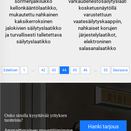
sormenjälkilukko
varkaudenestosäilytyslaatik
kellonkääntölaatikko,
kosketusnäytöllä
mukautettu nahkainen
varustettuun
kaksikerroksinen
vaatesäilytyskaappiin,
jalokivien säilytyslaatikko
nahkaiset korujen
ja turvallisesti talletettava
järjestelylaatikot,
säilytyslaatikko
elektroninen
salasanalaatikko
...
...
Edellinen
1
42
43
44
45
46
55
Seuraava
Onko sinulla kysyttävää yrityksen
tuotteista?
Hanki tarjous
Ammattimainen myyntitiimimme