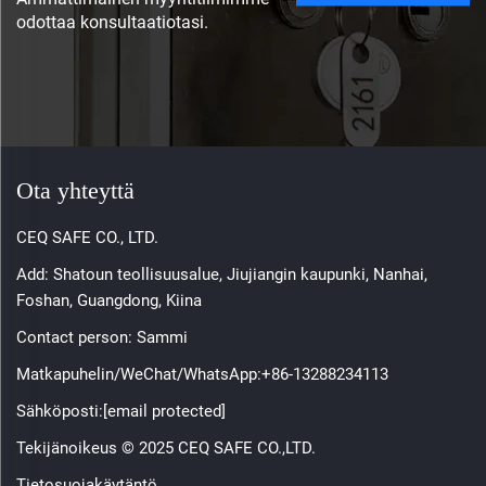
odottaa konsultaatiotasi.
Ota yhteyttä
CEQ SAFE CO., LTD.
Add: Shatoun teollisuusalue, Jiujiangin kaupunki, Nanhai,
Foshan, Guangdong, Kiina
Contact person: Sammi
Matkapuhelin/WeChat/WhatsApp:
+86-13288234113
Sähköposti:
[email protected]
Tekijänoikeus © 2025 CEQ SAFE CO.,LTD.
Tietosuojakäytäntö