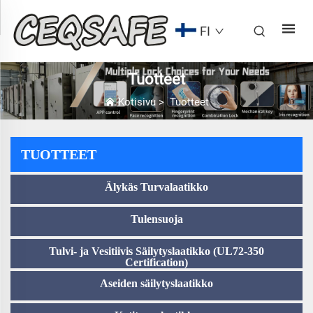
FI
Tuotteet
Kotisivu
>
Tuotteet
TUOTTEET
Älykäs Turvalaatikko
Tulensuoja
Tulvi- ja Vesitiivis Säilytyslaatikko (UL72-350
Certification)
Aseiden säilytyslaatikko