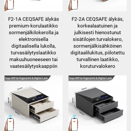
F2-1A CEQSAFE älykäs
F2-2A CEQSAFE älykäs,
premium-korulaatikko
korkealaatuinen ja
sormenjälkilokerolla ja
julkisesti hienostunut
elektronisella
sisätilojen turvalokero,
digitaalisella lukolla,
sormenjälkisähköinen
turvasäilytyslaatikko
digitaalilukitus, piilotettu
makuuhuoneeseen tai
turvallinen laatikko,
vaatesäilytyskaappiin
koruturvalokero