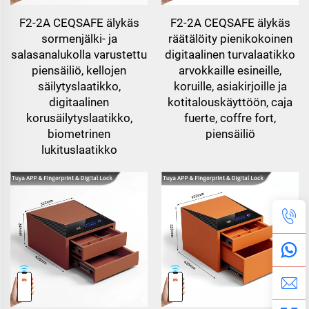
F2-2A CEQSAFE älykäs
F2-2A CEQSAFE älykäs
sormenjälki- ja
räätälöity pienikokoinen
salasanalukolla varustettu
digitaalinen turvalaatikko
piensäiliö, kellojen
arvokkaille esineille,
säilytyslaatikko,
koruille, asiakirjoille ja
digitaalinen
kotitalouskäyttöön, caja
korusäilytyslaatikko,
fuerte, coffre fort,
biometrinen
piensäiliö
lukituslaatikko