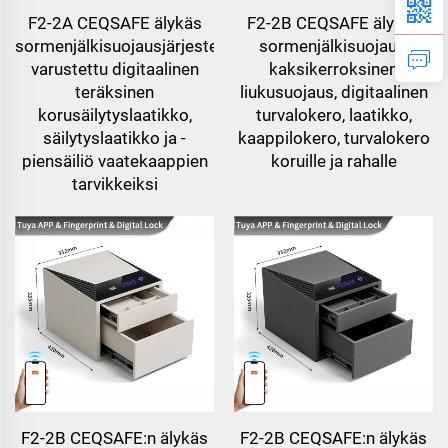
F2-2A CEQSAFE älykäs
F2-2B CEQSAFE älykäs
sormenjälkisuojausjärjestelmällä
sormenjälkisuojaus,
varustettu digitaalinen
kaksikerroksinen
teräksinen
liukusuojaus, digitaalinen
korusäilytyslaatikko,
turvalokero, laatikko,
säilytyslaatikko ja -
kaappilokero, turvalokero
piensäiliö vaatekaappien
koruille ja rahalle
tarvikkeiksi
F2-2B CEQSAFE:n älykäs
F2-2B CEQSAFE:n älykäs