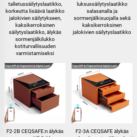
talletussäilytyslaatikko,
luksussäilytyslaatikko
korkeutta lisäävä laatikko
salasanalla ja
jalokivien säilytykseen,
sormenjälkisuojalla sekä
kaksikerroksinen
kaksikerroksinen
säilytyslaatikko, älykäs
jalokivien säilytyslaatikko
sormenjälkilukko
kotiturvallisuuden
varmistamiseksi
F2-2B CEQSAFE:n älykäs
F2-3A CEQSAFE älykäs