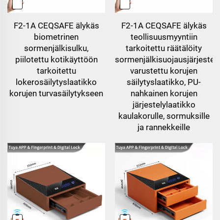
F2-1A CEQSAFE älykäs
F2-1A CEQSAFE älykäs
biometrinen
teollisuusmyyntiin
sormenjälkisulku,
tarkoitettu räätälöity
piilotettu kotikäyttöön
sormenjälkisuojausjärjestel
tarkoitettu
varustettu korujen
lokerosäilytyslaatikko
säilytyslaatikko, PU-
korujen turvasäilytykseen
nahkainen korujen
järjestelylaatikko
kaulakorulle, sormuksille
ja rannekkeille