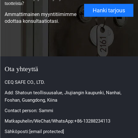
tuotteista?
Hanki tarjous
Ammattimainen myyntitiimimme
odottaa konsultaatiotasi.
Ota yhteyttä
CEQ SAFE CO., LTD.
Add: Shatoun teollisuusalue, Jiujiangin kaupunki, Nanhai,
Foshan, Guangdong, Kiina
Contact person: Sammi
Matkapuhelin/WeChat/WhatsApp:
+86-13288234113
Sähköposti:
[email protected]