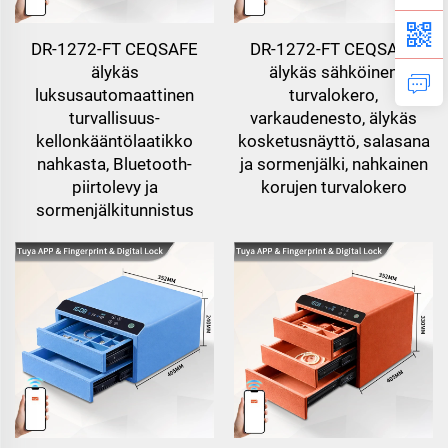
DR-1272-FT CEQSAFE
DR-1272-FT CEQSAFE
älykäs
älykäs sähköinen
luksusautomaattinen
turvalokero,
turvallisuus-
varkaudenesto, älykäs
kellonkääntölaatikko
kosketusnäyttö, salasana
nahkasta, Bluetooth-
ja sormenjälki, nahkainen
piirtolevy ja
korujen turvalokero
sormenjälkitunnistus