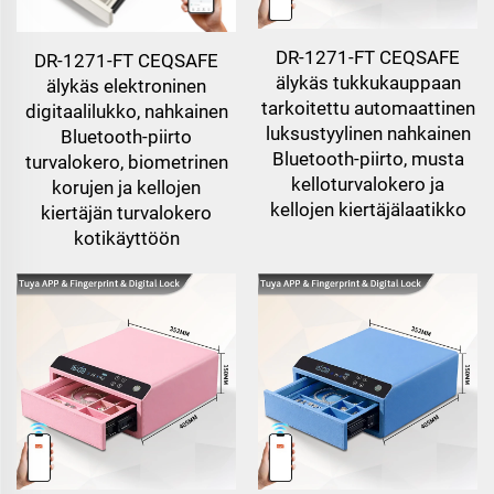
DR-1271-FT CEQSAFE
DR-1271-FT CEQSAFE
älykäs tukkukauppaan
älykäs elektroninen
tarkoitettu automaattinen
digitaalilukko, nahkainen
luksustyylinen nahkainen
Bluetooth-piirto
Bluetooth-piirto, musta
turvalokero, biometrinen
kelloturvalokero ja
korujen ja kellojen
kellojen kiertäjälaatikko
kiertäjän turvalokero
kotikäyttöön