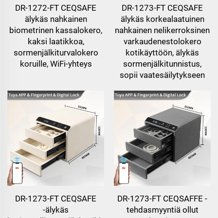
DR-1272-FT CEQSAFE
DR-1273-FT CEQSAFE
älykäs nahkainen
älykäs korkealaatuinen
biometrinen kassalokero,
nahkainen nelikerroksinen
kaksi laatikkoa,
varkaudenestolokero
sormenjälkiturvalokero
kotikäyttöön, älykäs
koruille, WiFi-yhteys
sormenjälkitunnistus,
sopii vaatesäilytykseen
DR-1273-FT CEQSAFE
DR-1273-FT CEQSAFFE -
-älykäs
tehdasmyyntiä ollut