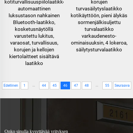
kotiturvallisuuspiilolaatikko,
korujen
automaattinen
turvasäilytyslaatikko
luksustason nahkainen
kotikäyttöön, pieni älykäs
Bluetooth-laatikko,
sormenjälkisuljettu
kosketusnäytöllä
turvalaatikko
varustettu lukitus,
varkaudenesto-
varaosat, turvallisuus,
ominaisuuksin, 4 lokeroa,
korujen ja kellojen
säilytysturvalaatikko
kiertolaitteet sisältävä
laatikko
...
...
Edellinen
1
44
45
46
47
48
55
Seuraava
Onko sinulla kysyttävää yrityksen