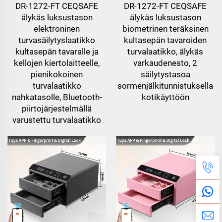
DR-1272-FT CEQSAFE
DR-1272-FT CEQSAFE
älykäs luksustason
älykäs luksustason
elektroninen
biometrinen teräksinen
turvasäilytyslaatikko
kultasepän tavaroiden
kultasepän tavaralle ja
turvalaatikko, älykäs
kellojen kiertolaitteelle,
varkaudenesto, 2
pienikokoinen
säilytystasoa
turvalaatikko
sormenjälkitunnistuksella
nahkatasolle, Bluetooth-
kotikäyttöön
piirtojärjestelmällä
varustettu turvalaatikko