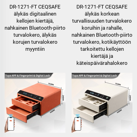
DR-1271-FT CEQSAFE
DR-1271-FT CEQSAFE
älykäs digitaalinen
älykäs korkean
kellojen kiertäjä,
turvallisuuden turvalokero
nahkainen Bluetooth-piirto
koruihin ja rahalle,
turvalokero, älykäs
nahkainen Bluetooth-piirto
korujen turvalokero
turvalokero, kotikäyttöön
myyntiin
tarkoitettu kellojen
kiertäjä ja
käteispäivärahalokero