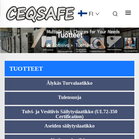
FI
Tuotteet
Kotisivu
>
Tuotteet
TUOTTEET
Älykäs Turvalaatikko
Tulensuoja
Tulvi- ja Vesitiivis Säilytyslaatikko (UL72-350
Certification)
Aseiden säilytyslaatikko