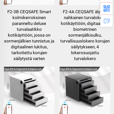
F2-3B CEQSAFE Smart
F2-4A CEQSAFE älykäs
kolmikerroksinen
nahkainen turvalokero
paranneltu deluxe
kotikäyttöön, digitaalinen
turvalaatikko
biometrinen
kotikäyttöön, jossa on
sormenjälkisulku,
sormenjälkien tunnistus ja
turvallisuuslokero korujen
digitaalinen lukitus,
säilytykseen, 4
tarkoitettu korujen
lokerosuojattu
säilytystä varten
turvalokero