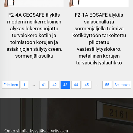
F2-4A CEQSAFE älykäs
F2-1A EQSAFE älykäs
moderni nelikerroksinen
salasanalla ja
älykäs lokerosuojattu
sormenjäljellä toimiva
turvalokero kotiin ja
kotikäyttöön tarkoitettu
toimistoon korujen ja
piilotettu
asiakirjojen säilytykseen,
vaatesäilytyslokero,
sormenjälkisulku
metallinen korujen
turvasäilytyslaatikko
...
...
Edellinen
1
41
42
43
44
45
55
Seuraava
Onko sinulla kysyttävää yrityksen