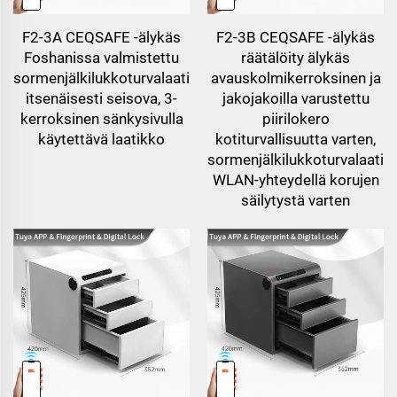
F2-3A CEQSAFE -älykäs
F2-3B CEQSAFE -älykäs
Foshanissa valmistettu
räätälöity älykäs
sormenjälkilukkoturvalaatikko,
avauskolmikerroksinen ja
itsenäisesti seisova, 3-
jakojakoilla varustettu
kerroksinen sänkysivulla
piirilokero
käytettävä laatikko
kotiturvallisuutta varten,
sormenjälkilukkoturvalaatik
WLAN-yhteydellä korujen
säilytystä varten