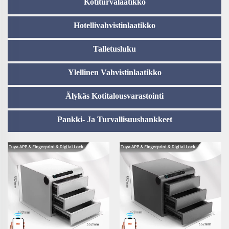
Kotiturvalaatikko
Hotellivahvistinlaatikko
Talletusluku
Ylellinen Vahvistinlaatikko
Älykäs Kotitalousvarastointi
Pankki- Ja Turvallisuushankkeet