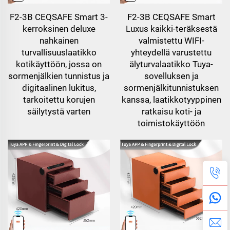
F2-3B CEQSAFE Smart 3-
F2-3B CEQSAFE Smart
kerroksinen deluxe
Luxus kaikki-teräksestä
nahkainen
valmistettu WIFI-
turvallisuuslaatikko
yhteydellä varustettu
kotikäyttöön, jossa on
älyturvalaatikko Tuya-
sormenjälkien tunnistus ja
sovelluksen ja
digitaalinen lukitus,
sormenjälkitunnistuksen
tarkoitettu korujen
kanssa, laatikkotyyppinen
säilytystä varten
ratkaisu koti- ja
toimistokäyttöön