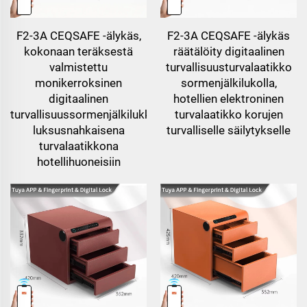
F2-3A CEQSAFE -älykäs,
F2-3A CEQSAFE -älykäs
kokonaan teräksestä
räätälöity digitaalinen
valmistettu
turvallisuusturvalaatikko
monikerroksinen
sormenjälkilukolla,
digitaalinen
hotellien elektroninen
turvallisuussormenjälkilukkolaatikko
turvalaatikko korujen
luksusnahkaisena
turvalliselle säilytykselle
turvalaatikkona
hotellihuoneisiin