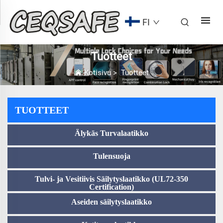
FI
Tuotteet
Kotisivu
>
Tuotteet
TUOTTEET
Älykäs Turvalaatikko
Tulensuoja
Tulvi- ja Vesitiivis Säilytyslaatikko (UL72-350
Certification)
Aseiden säilytyslaatikko