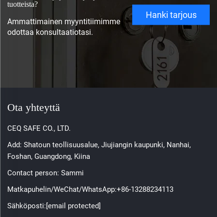
tuotteista?
Hanki tarjous
Ammattimainen myyntitiimimme
odottaa konsultaatiotasi.
Ota yhteyttä
CEQ SAFE CO., LTD.
Add: Shatoun teollisuusalue, Jiujiangin kaupunki, Nanhai,
Foshan, Guangdong, Kiina
Contact person: Sammi
Matkapuhelin/WeChat/WhatsApp:
+86-13288234113
Sähköposti:
[email protected]