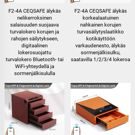
F2-4A CEQSAFE älykäs
F2-4A CEQSAFE älykäs
nelikerroksinen
korkealaatuinen
salaisuuden suojaava
nahkainen korujen
turvalokero korujen ja
turvasäilytyslaatikko
rahojen säilytykseen,
kotikäyttöön
digitaalinen
varkaudenesto, älykäs
lokerosuojattu
sormenjälkisulku,
turvalokero Bluetooth- tai
saatavilla 1/2/3/4 lokeroa
WiFi-yhteydellä ja
sormenjälkisululla