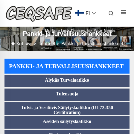
FI
Pankki- ja turvallisuushankkeet
Kotisivu
>
Tuotteet
>
Pankki- ja turvallisuushankkeet
PANKKI- JA TURVALLISUUSHANKKEET
Älykäs Turvalaatikko
Tulensuoja
Tulvi- ja Vesitiivis Säilytyslaatikko (UL72-350
Certification)
Aseiden säilytyslaatikko