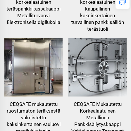
korkealaatuinen
korkealaatuinen
teräspankkikassakaappi
kaupallinen
Metalliturvaovi
kaksinkertainen
Elektronisella digilukolla
turvallinen pankkisäiliön
terästuoli
CEQSAFE mukautettu
CEQSAFE Mukautettu
ruostumaton teräksestä
Korkealaatuinen
valmistettu
Metallinen
kaksinkertainen vauluovi
Pankkisäilytyskaappi
monilukkoisella,
Valtiokamera Teräsovet