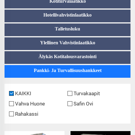
Kotiturvalaatikko
Hotellivahvistinlaatikko
Talletusluku
Ylellinen Vahvistinlaatikko
Älykäs Kotitalousvarastointi
Pankki- Ja Turvallisuushankkeet
KAIKKI
Turvakaapit
Vahva Huone
Safin Ovi
Rahakassi