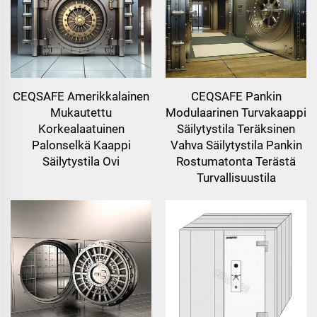
CEQSAFE Amerikkalainen
CEQSAFE Pankin
Mukautettu
Modulaarinen Turvakaappi
Korkealaatuinen
Säilytystila Teräksinen
Palonselkä Kaappi
Vahva Säilytystila Pankin
Säilytystila Ovi
Rostumatonta Terästä
Turvallisuustila