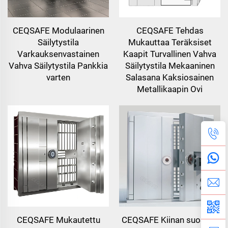
CEQSAFE Modulaarinen
CEQSAFE Tehdas
Säilytystila
Mukauttaa Teräksiset
Varkauksenvastainen
Kaapit Turvallinen Vahva
Vahva Säilytystila Pankkia
Säilytystila Mekaaninen
varten
Salasana Kaksiosainen
Metallikaapin Ovi
CEQSAFE Mukautettu
CEQSAFE Kiinan suosittu