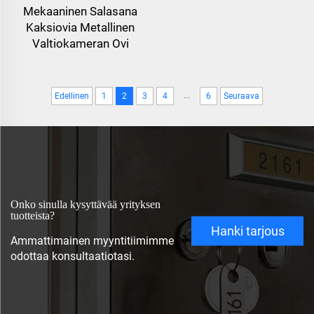
Mekaaninen Salasana
Kaksiovia Metallinen
Valtiokameran Ovi
...
Edellinen
1
2
3
4
6
Seuraava
Onko sinulla kysyttävää yrityksen
tuotteista?
Hanki tarjous
Ammattimainen myyntitiimimme
odottaa konsultaatiotasi.