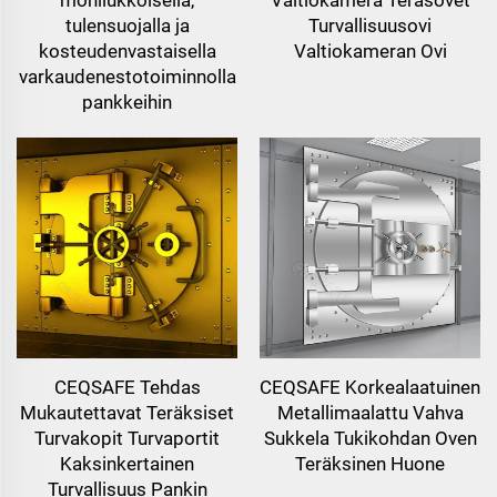
tulensuojalla ja
Turvallisuusovi
kosteudenvastaisella
Valtiokameran Ovi
varkaudenestotoiminnolla
pankkeihin
CEQSAFE Tehdas
CEQSAFE Korkealaatuinen
Mukautettavat Teräksiset
Metallimaalattu Vahva
Turvakopit Turvaportit
Sukkela Tukikohdan Oven
Kaksinkertainen
Teräksinen Huone
Turvallisuus Pankin