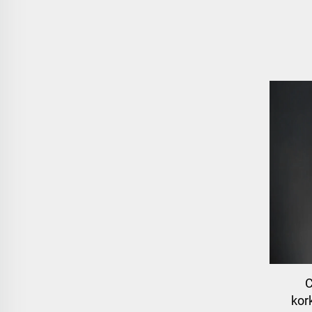
C
kor