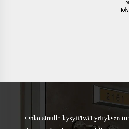
Te
Holv
Onko sinulla kysyttävää yrityksen tuo