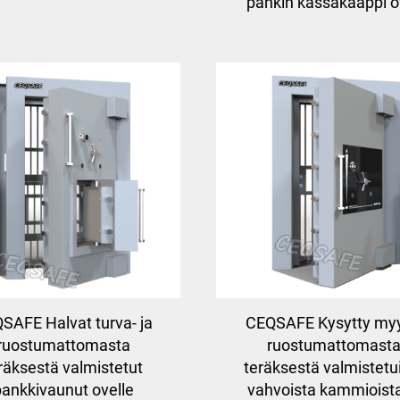
pankin kassakaappi o
SAFE Halvat turva- ja
CEQSAFE Kysytty myy
ruostumattomasta
ruostumattomast
räksestä valmistetut
teräksestä valmistetu
ankkivaunut ovelle
vahvoista kammioista