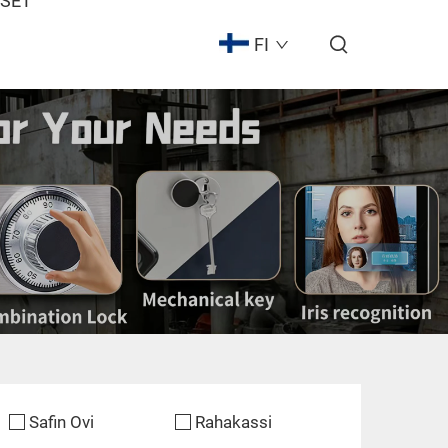
ISET
FI
Safin Ovi
Rahakassi