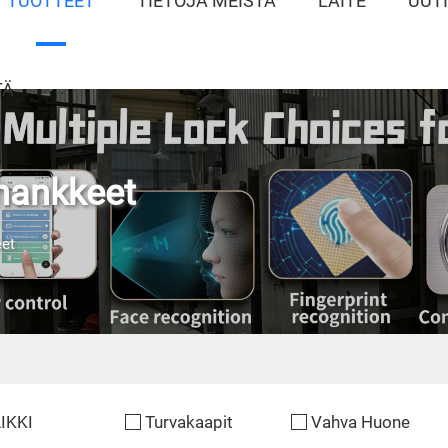
TUOTTEET
TIETOJA MEISTÄ
LAITE
UUT
TÄ
shankkeet
eet
IKKI
Turvakaapit
Vahva Huone