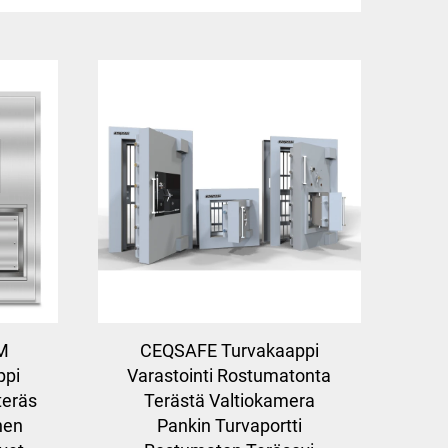
M
CEQSAFE Turvakaappi
ppi
Varastointi Rostumatonta
teräs
Terästä Valtiokamera
nen
Pankin Turvaportti