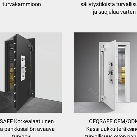
turvakammioon
säilytystiloista turvalli
ja suojelua varten
SAFE Korkealaatuinen
CEQSAFE OEM/OD
a pankkisäiliön avaava
Kassiluukku teräksi
turvaovi
turvallisuus oven pan