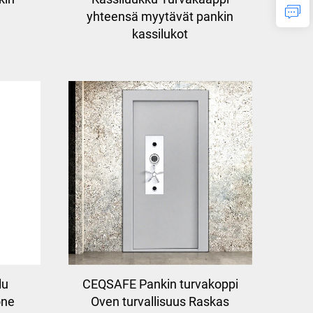
yhteensä myytävät pankin
kassilukot
lu
CEQSAFE Pankin turvakoppi
one
Oven turvallisuus Raskas