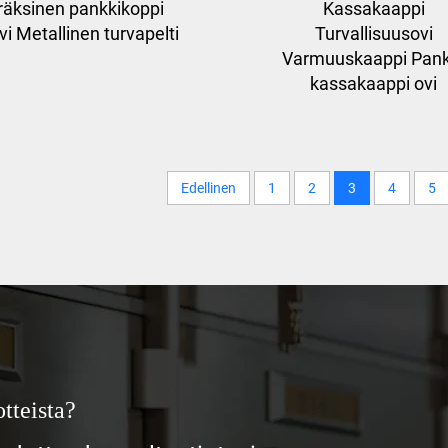
räksinen pankkikoppi
Kassakaappi
vi Metallinen turvapelti
Turvallisuusovi
Varmuuskaappi Pank
kassakaappi ovi
Edellinen
1
2
3
4
5
tteista?