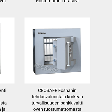
vet
Rostumaton Teräsovi
nti
CEQSAFE Foshanin
a
tehdasvalmistaja korkean
ista
turvallisuuden pankkivaltti
 ja
oven ruostumattomasta