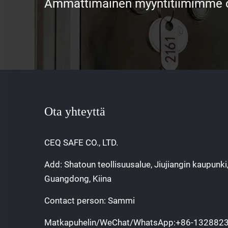
Ammattimainen myyntitiimimme od
Ota yhteyttä
CEQ SAFE CO., LTD.
Add: Shatoun teollisuusalue, Jiujiangin kaupunki
Guangdong, Kiina
Contact person: Sammi
Matkapuhelin/WeChat/WhatsApp:
+86-132882