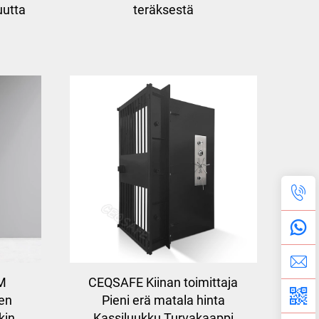
suutta
teräksestä
M
CEQSAFE Kiinan toimittaja
nen
Pieni erä matala hinta
kin
Kassiluukku Turvakaappi