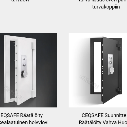
turvakoppiin
EQSAFE Räätälöity
CEQSAFE Suunnitte
kealaatuinen holvviovi
Räätälöity Vahva Hu