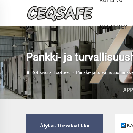
KOTISIVU
OTA YHTEYT
Pankki- ja turvallisuu
Kotisivu
>
Tuotteet
>
Pankki- ja turvallisuushankk
KA
Älykäs Turvalaatikko