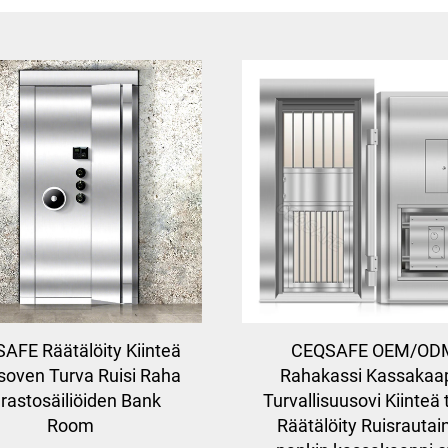
AFE Räätälöity Kiinteä
CEQSAFE OEM/OD
soven Turva Ruisi Raha
Rahakassi Kassakaa
rastosäiliöiden Bank
Turvallisuusovi Kiinteä 
Room
Räätälöity Ruisrautai