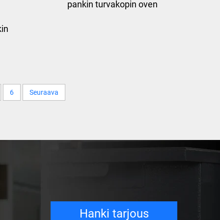
pankin turvakopin oven
in
6
Seuraava
Hanki tarjous