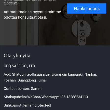
tuotteista?
Hanki tarjous
Ammattimainen myyntitiimimme
odottaa konsultaatiotasi.
Ota yhteyttä
CEQ SAFE CO., LTD.
Add: Shatoun teollisuusalue, Jiujiangin kaupunki, Nanhai,
Foshan, Guangdong, Kiina
Contact person: Sammi
Matkapuhelin/WeChat/WhatsApp:
+86-13288234113
Sähköposti:
[email protected]