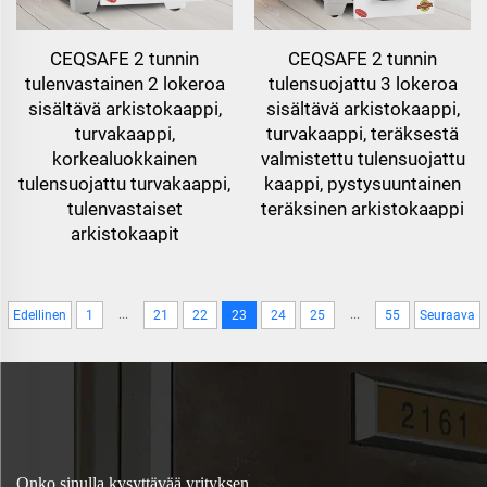
CEQSAFE 2 tunnin
CEQSAFE 2 tunnin
tulenvastainen 2 lokeroa
tulensuojattu 3 lokeroa
sisältävä arkistokaappi,
sisältävä arkistokaappi,
turvakaappi,
turvakaappi, teräksestä
korkealuokkainen
valmistettu tulensuojattu
tulensuojattu turvakaappi,
kaappi, pystysuuntainen
tulenvastaiset
teräksinen arkistokaappi
arkistokaapit
...
...
Edellinen
1
21
22
23
24
25
55
Seuraava
Onko sinulla kysyttävää yrityksen