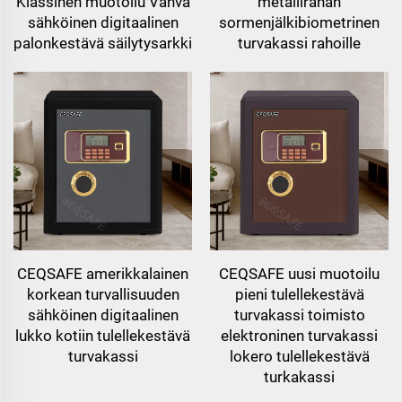
Klassinen muotoilu Vahva
metallirahan
sähköinen digitaalinen
sormenjälkibiometrinen
palonkestävä säilytysarkki
turvakassi rahoille
CEQSAFE amerikkalainen
CEQSAFE uusi muotoilu
korkean turvallisuuden
pieni tulellekestävä
sähköinen digitaalinen
turvakassi toimisto
lukko kotiin tulellekestävä
elektroninen turvakassi
turvakassi
lokero tulellekestävä
turkakassi