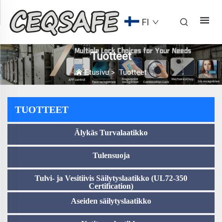
FI
Tuotteet
Etusivu
>
Tuotteet
TUOTTEET
Älykäs Turvalaatikko
Tulensuoja
Tulvi- ja Vesitiivis Säilytyslaatikko (UL72-350
Certification)
Aseiden säilytyslaatikko