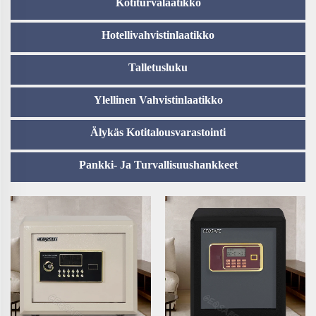
Kotiturvalaatikko
Hotellivahvistinlaatikko
Talletusluku
Ylellinen Vahvistinlaatikko
Älykäs Kotitalousvarastointi
Pankki- Ja Turvallisuushankkeet