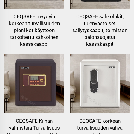
CEQSAFE myydyin
CEQSAFE sähkölukit,
korkean turvallisuuden
tulenvastoiset
pieni kotikäyttöön
säilytyskaapit, toimiston
tarkoitettu sähköinen
palonsuojatut
kassakaappi
kassakaapit
CEQSAFE Kiinan
CEQSAFE korkean
valmistaja Turvallisuus
turvallisuuden vahva