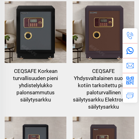
CEQSAFE Korkean
CEQSAFE
turvallisuuden pieni
Yhdysvaltalainen suosittu
yhdistelylukko
kotiin tarkoitettu pieni
palonsammutus
paloturvallinen
säilytysarkku
säilytysarkku Elektroninen
säilytysarkku