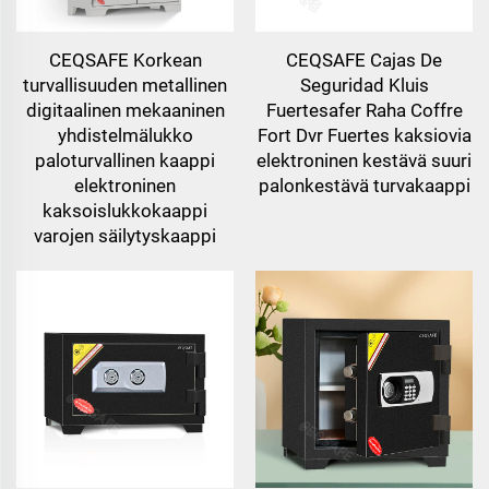
CEQSAFE Korkean
CEQSAFE Cajas De
turvallisuuden metallinen
Seguridad Kluis
digitaalinen mekaaninen
Fuertesafer Raha Coffre
yhdistelmälukko
Fort Dvr Fuertes kaksiovia
paloturvallinen kaappi
elektroninen kestävä suuri
elektroninen
palonkestävä turvakaappi
kaksoislukkokaappi
varojen säilytyskaappi