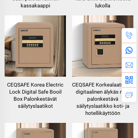
kassakaappi
lukolla
CEQSAFE Korea Electric
CEQSAFE Korkealaatuinen
Lock Digital Safe Booil
digitaalinen älykäs mini
Box Palonkestävät
palonkestävä
säilytyslaatikot
säilytyslaatikko koti- ja
hotellikäyttöön