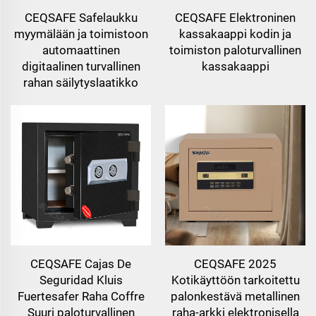
CEQSAFE Safelaukku
CEQSAFE Elektroninen
myymälään ja toimistoon
kassakaappi kodin ja
automaattinen
toimiston paloturvallinen
digitaalinen turvallinen
kassakaappi
rahan säilytyslaatikko
CEQSAFE Cajas De
CEQSAFE 2025
Seguridad Kluis
Kotikäyttöön tarkoitettu
Fuertesafer Raha Coffre
palonkestävä metallinen
Suuri paloturvallinen
raha-arkki elektronisella