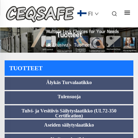
FI
Tuotteet
Etusivu
>
Tuotteet
TUOTTEET
Älykäs Turvalaatikko
Tulensuoja
Tulvi- ja Vesitiivis Säilytyslaatikko (UL72-350
Certification)
Aseiden säilytyslaatikko