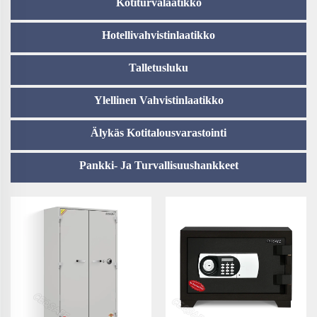
Kotiturvalaatikko
Hotellivahvistinlaatikko
Talletusluku
Ylellinen Vahvistinlaatikko
Älykäs Kotitalousvarastointi
Pankki- Ja Turvallisuushankkeet