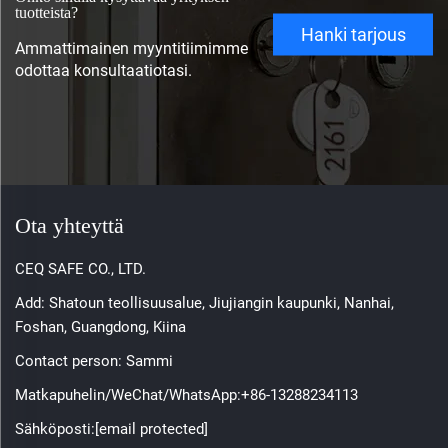
tuotteista?
Hanki tarjous
Ammattimainen myyntitiimimme
odottaa konsultaatiotasi.
Ota yhteyttä
CEQ SAFE CO., LTD.
Add: Shatoun teollisuusalue, Jiujiangin kaupunki, Nanhai,
Foshan, Guangdong, Kiina
Contact person: Sammi
Matkapuhelin/WeChat/WhatsApp:
+86-13288234113
Sähköposti:
[email protected]