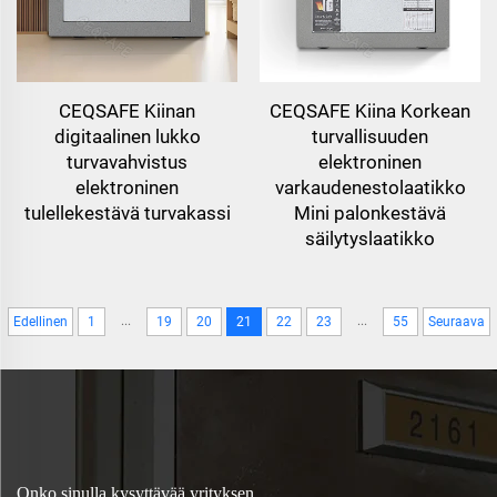
CEQSAFE Kiinan
CEQSAFE Kiina Korkean
digitaalinen lukko
turvallisuuden
turvavahvistus
elektroninen
elektroninen
varkaudenestolaatikko
tulellekestävä turvakassi
Mini palonkestävä
säilytyslaatikko
...
...
Edellinen
1
19
20
21
22
23
55
Seuraava
Onko sinulla kysyttävää yrityksen