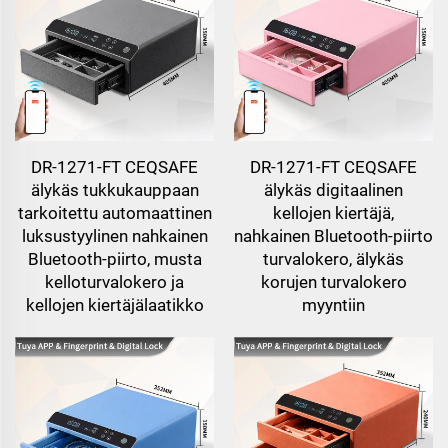
DR-1271-FT CEQSAFE
DR-1271-FT CEQSAFE
älykäs tukkukauppaan
älykäs digitaalinen
tarkoitettu automaattinen
kellojen kiertäjä,
luksustyylinen nahkainen
nahkainen Bluetooth-piirto
Bluetooth-piirto, musta
turvalokero, älykäs
kelloturvalokero ja
korujen turvalokero
kellojen kiertäjälaatikko
myyntiin