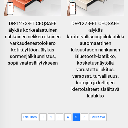
DR-1273-FT CEQSAFE
DR-1273-FT CEQSAFE
älykäs korkealaatuinen
-älykäs
nahkainen nelikerroksinen
kotiturvallisuuspiilolaatikko,
varkaudenestolokero
automaattinen
kotikäyttöön, älykäs
luksustason nahkainen
sormenjälkitunnistus,
Bluetooth-laatikko,
sopii vaatesäilytykseen
kosketusnäytöllä
varustettu lukitus,
varaosat, turvallisuus,
korujen ja kellojen
kiertolaitteet sisältävä
laatikko
Edellinen
1
2
3
4
5
6
Seuraava