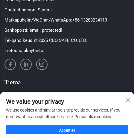
Contact person: Sammi
Matkapuhelin/WeChat/WhatsApp:
+86-13288234113
Sähköposti:
[email protected]
Tekijänoikeus © 2025 CEQ SAFE CO.,LTD.
Tietosuojakäytäntö
Tietoa
Tilaa viikoittainen uutiskirjeemme
We value your privacy
We use cookies and similar tools to provide our services. If you
don't want to accept all cookies, click Personalize cookies.
Lähetä
Accept all