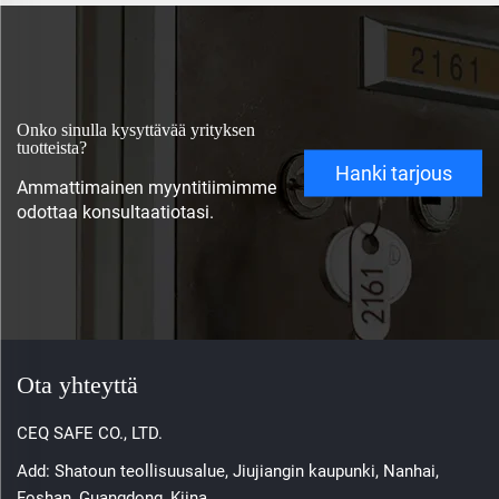
Onko sinulla kysyttävää yrityksen
tuotteista?
Hanki tarjous
Ammattimainen myyntitiimimme
odottaa konsultaatiotasi.
Ota yhteyttä
CEQ SAFE CO., LTD.
Add: Shatoun teollisuusalue, Jiujiangin kaupunki, Nanhai,
Foshan, Guangdong, Kiina