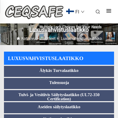
FI
Luxusvahvistuslaatikko
Kotisivu
>
Tuotteet
>
Luxusvahvistuslaatikko
LUXUSVAHVISTUSLAATIKKO
Älykäs Turvalaatikko
Tulensuoja
Tulvi- ja Vesitiivis Säilytyslaatikko (UL72-350
Certification)
Aseiden säilytyslaatikko