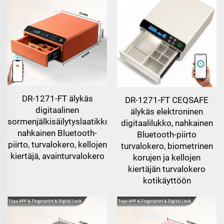
DR-1271-FT älykäs
DR-1271-FT CEQSAFE
digitaalinen
älykäs elektroninen
sormenjälkisäilytyslaatikko,
digitaalilukko, nahkainen
nahkainen Bluetooth-
Bluetooth-piirto
piirto, turvalokero, kellojen
turvalokero, biometrinen
kiertäjä, avainturvalokero
korujen ja kellojen
kiertäjän turvalokero
kotikäyttöön