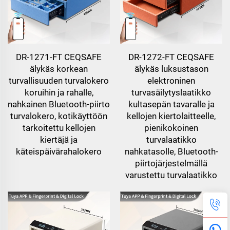
DR-1271-FT CEQSAFE
DR-1272-FT CEQSAFE
älykäs korkean
älykäs luksustason
turvallisuuden turvalokero
elektroninen
koruihin ja rahalle,
turvasäilytyslaatikko
nahkainen Bluetooth-piirto
kultasepän tavaralle ja
turvalokero, kotikäyttöön
kellojen kiertolaitteelle,
tarkoitettu kellojen
pienikokoinen
kiertäjä ja
turvalaatikko
käteispäivärahalokero
nahkatasolle, Bluetooth-
piirtojärjestelmällä
varustettu turvalaatikko