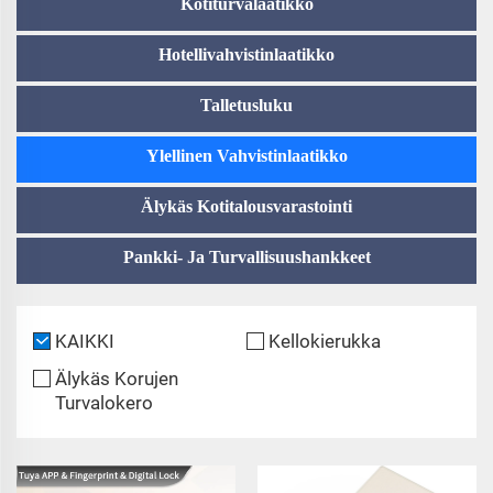
Kotiturvalaatikko
Hotellivahvistinlaatikko
Talletusluku
Ylellinen Vahvistinlaatikko
Älykäs Kotitalousvarastointi
Pankki- Ja Turvallisuushankkeet
KAIKKI
Kellokierukka
Älykäs Korujen
Turvalokero