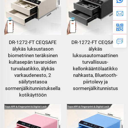
DR-1272-FT CEQSAFE
DR-1272-FT CEQSAFE
älykäs luksustason
älykäs
biometrinen teräksinen
luksusautomaattinen
kultasepän tavaroiden
turvallisuus-
turvalaatikko, älykäs
kellonkääntölaatikko
varkaudenesto, 2
nahkasta, Bluetooth-
säilytystasoa
piirtolevy ja
sormenjälkitunnistuksella
sormenjälkitunnistus
kotikäyttöön