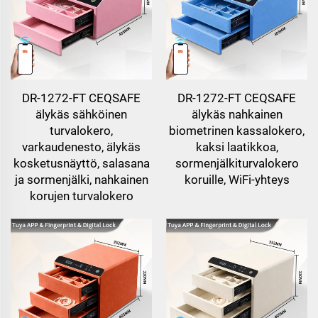
DR-1272-FT CEQSAFE
DR-1272-FT CEQSAFE
älykäs sähköinen
älykäs nahkainen
turvalokero,
biometrinen kassalokero,
varkaudenesto, älykäs
kaksi laatikkoa,
kosketusnäyttö, salasana
sormenjälkiturvalokero
ja sormenjälki, nahkainen
koruille, WiFi-yhteys
korujen turvalokero