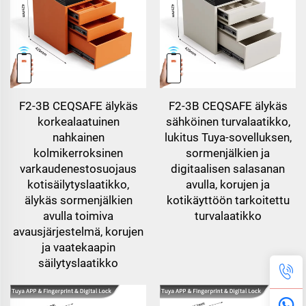
F2-3B CEQSAFE älykäs
F2-3B CEQSAFE älykäs
korkealaatuinen
sähköinen turvalaatikko,
nahkainen
lukitus Tuya-sovelluksen,
kolmikerroksinen
sormenjälkien ja
varkaudenestosuojaus
digitaalisen salasanan
kotisäilytyslaatikko,
avulla, korujen ja
älykäs sormenjälkien
kotikäyttöön tarkoitettu
avulla toimiva
turvalaatikko
avausjärjestelmä, korujen
ja vaatekaapin
säilytyslaatikko