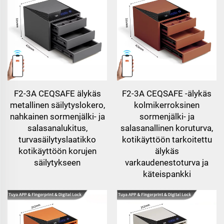
F2-3A CEQSAFE älykäs
F2-3A CEQSAFE -älykäs
metallinen säilytyslokero,
kolmikerroksinen
nahkainen sormenjälki- ja
sormenjälki- ja
salasanalukitus,
salasanallinen koruturva,
turvasäilytyslaatikko
kotikäyttöön tarkoitettu
kotikäyttöön korujen
älykäs
säilytykseen
varkaudenestoturva ja
käteispankki