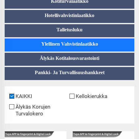
Kotiturvalaatikko
Hotellivahvistinlaatikko
Talletusluku
Ylellinen Vahvistinlaatikko
Älykäs Kotitalousvarastointi
Pankki- Ja Turvallisuushankkeet
KAIKKI
Kellokierukka
Älykäs Korujen
Turvalokero