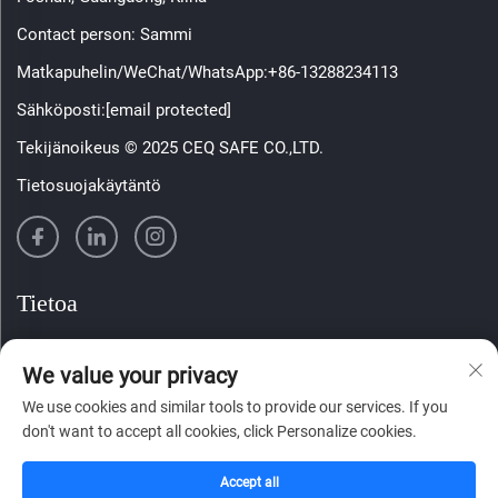
Contact person: Sammi
Matkapuhelin/WeChat/WhatsApp:
+86-13288234113
Sähköposti:
[email protected]
Tekijänoikeus © 2025 CEQ SAFE CO.,LTD.
Tietosuojakäytäntö
Tietoa
Tilaa viikoittainen uutiskirjeemme
We value your privacy
We use cookies and similar tools to provide our services. If you
don't want to accept all cookies, click Personalize cookies.
Lähetä
Accept all