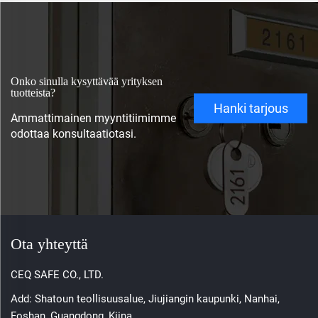
Onko sinulla kysyttävää yrityksen
tuotteista?
Hanki tarjous
Ammattimainen myyntitiimimme
odottaa konsultaatiotasi.
Ota yhteyttä
CEQ SAFE CO., LTD.
Add: Shatoun teollisuusalue, Jiujiangin kaupunki, Nanhai,
Foshan, Guangdong, Kiina