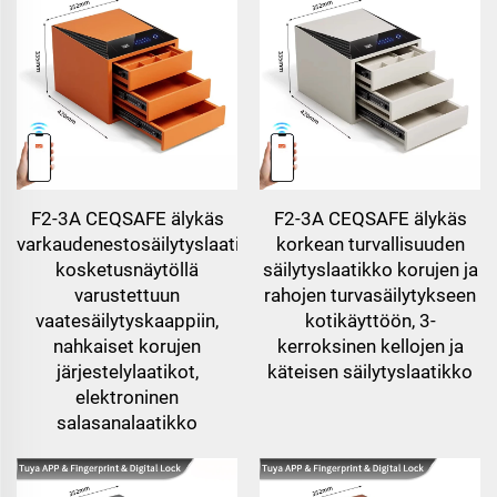
F2-3A CEQSAFE älykäs
F2-3A CEQSAFE älykäs
varkaudenestosäilytyslaatikko
korkean turvallisuuden
kosketusnäytöllä
säilytyslaatikko korujen ja
varustettuun
rahojen turvasäilytykseen
vaatesäilytyskaappiin,
kotikäyttöön, 3-
nahkaiset korujen
kerroksinen kellojen ja
järjestelylaatikot,
käteisen säilytyslaatikko
elektroninen
salasanalaatikko