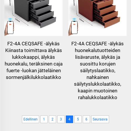
F2-4A CEQSAFE -älykäs
F2-4A CEQSAFE -älykäs
Kiinasta toimittava älykäs
huonekalutuotteiden
lukkokaappi, älykäs
lisävaruste, älykäs ja
huonekalu, teräksinen caja
suosittu korujen
fuerte -luokan jätteläinen
säilytyslaatikko,
sormenjälkilukkolaatikko
nahkainen
säilytyslukkolaatikko,
kaapin muotoinen
rahalukkolaatikko
Edellinen
1
2
3
4
5
6
Seuraava