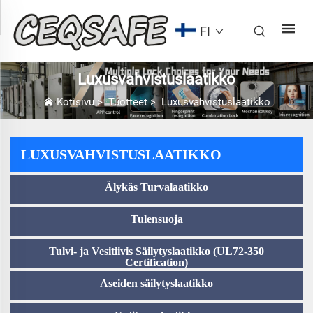
FI
Luxusvahvistuslaatikko
Kotisivu
>
Tuotteet
>
Luxusvahvistuslaatikko
LUXUSVAHVISTUSLAATIKKO
Älykäs Turvalaatikko
Tulensuoja
Tulvi- ja Vesitiivis Säilytyslaatikko (UL72-350
Certification)
Aseiden säilytyslaatikko