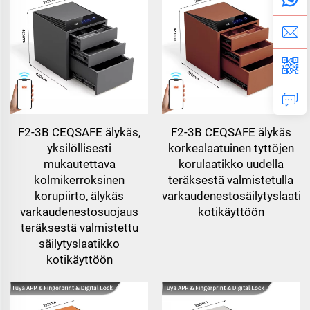
F2-3B CEQSAFE älykäs,
F2-3B CEQSAFE älykäs
yksilöllisesti
korkealaatuinen tyttöjen
mukautettava
korulaatikko uudella
kolmikerroksinen
teräksestä valmistetulla
korupiirto, älykäs
varkaudenestosäilytyslaatik
varkaudenestosuojaus
kotikäyttöön
teräksestä valmistettu
säilytyslaatikko
kotikäyttöön