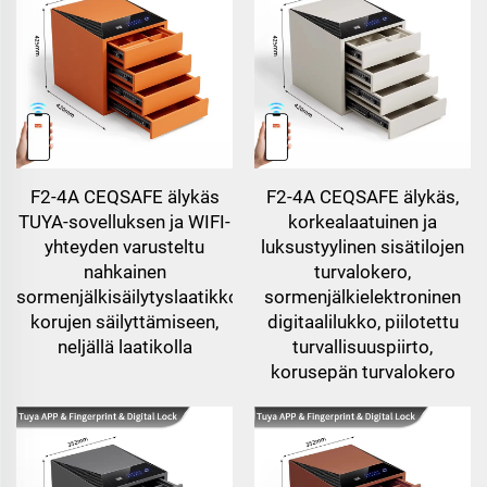
F2-4A CEQSAFE älykäs
F2-4A CEQSAFE älykäs,
TUYA-sovelluksen ja WIFI-
korkealaatuinen ja
yhteyden varusteltu
luksustyylinen sisätilojen
nahkainen
turvalokero,
sormenjälkisäilytyslaatikko
sormenjälkielektroninen
korujen säilyttämiseen,
digitaalilukko, piilotettu
neljällä laatikolla
turvallisuuspiirto,
korusepän turvalokero