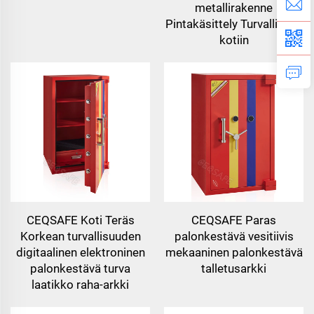
metallirakenne
Pintakäsittely Turvallisuus
kotiin
CEQSAFE Koti Teräs
CEQSAFE Paras
Korkean turvallisuuden
palonkestävä vesitiivis
digitaalinen elektroninen
mekaaninen palonkestävä
palonkestävä turva
talletusarkki
laatikko raha-arkki