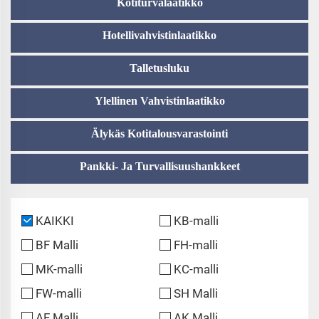
Kotiturvalaatikko
Hotellivahvistinlaatikko
Talletusluku
Ylellinen Vahvistinlaatikko
Älykäs Kotitalousvarastointi
Pankki- Ja Turvallisuushankkeet
KAIKKI
KB-malli
BF Malli
FH-malli
MK-malli
KC-malli
FW-malli
SH Malli
AF Malli
AK Malli