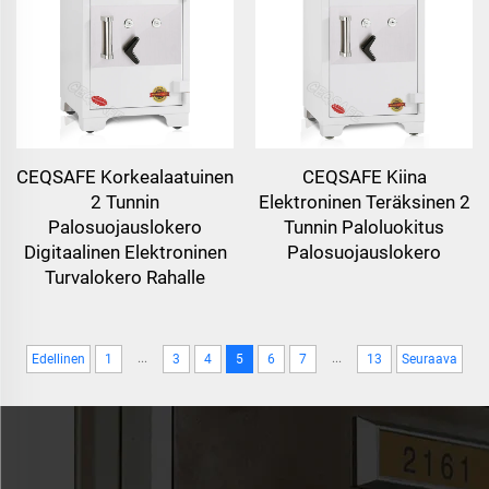
CEQSAFE Korkealaatuinen
CEQSAFE Kiina
2 Tunnin
Elektroninen Teräksinen 2
Palosuojauslokero
Tunnin Paloluokitus
Digitaalinen Elektroninen
Palosuojauslokero
Turvalokero Rahalle
...
...
Edellinen
1
3
4
5
6
7
13
Seuraava