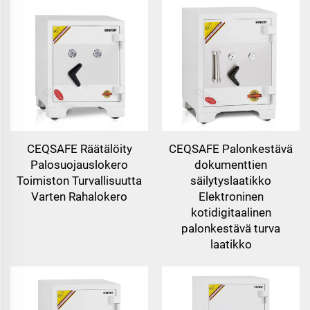
CEQSAFE Räätälöity
CEQSAFE Palonkestävä
Palosuojauslokero
dokumenttien
Toimiston Turvallisuutta
säilytyslaatikko
Varten Rahalokero
Elektroninen
kotidigitaalinen
palonkestävä turva
laatikko