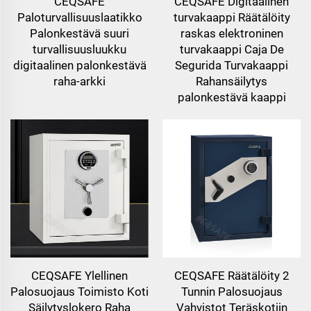
CEQSAFE
CEQSAFE Digitaalinen
Paloturvallisuuslaatikko
turvakaappi Räätälöity
Palonkestävä suuri
raskas elektroninen
turvallisuusluukku
turvakaappi Caja De
digitaalinen palonkestävä
Segurida Turvakaappi
raha-arkki
Rahansäilytys
palonkestävä kaappi
CEQSAFE Ylellinen
CEQSAFE Räätälöity 2
Palosuojaus Toimisto Koti
Tunnin Palosuojaus
Säilytyslokero Raha
Vahvistot Teräskotiin