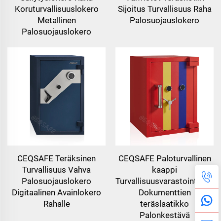
Koruturvallisuuslokero
Sijoitus Turvallisuus Raha
Metallinen
Palosuojauslokero
Palosuojauslokero
CEQSAFE Teräksinen
CEQSAFE Paloturvallinen
Turvallisuus Vahva
kaappi
Palosuojauslokero
Turvallisuusvarastointilaatik
Digitaalinen Avainlokero
Dokumenttien
Rahalle
teräslaatikko
Palonkestävä