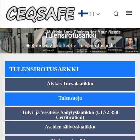
FI
Tulensirotusarkki
Kotisivu
>
Tuotteet
>
Tulensirotusarkki
TULENSIROTUSARKKI
Älykäs Turvalaatikko
Tulensuoja
Tulvi- ja Vesitiivis Säilytyslaatikko (UL72-350
Certification)
Aseiden säilytyslaatikko