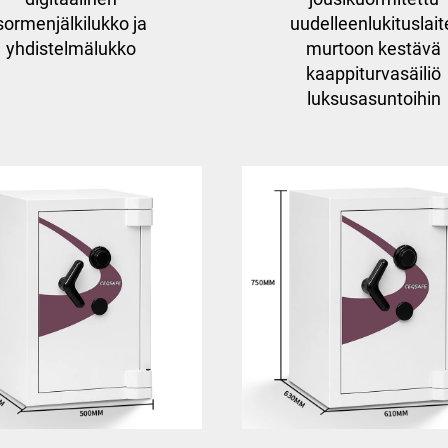
sormenjälkilukko ja
uudelleenlukituslait
yhdistelmälukko
murtoon kestävä
kaappiturvasäiliö
luksusasuntoihin