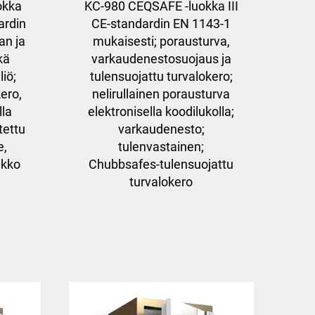
okka
KC-980 CEQSAFE -luokka III
ardin
CE-standardin EN 1143-1
an ja
mukaisesti; porausturva,
kä
varkaudenestosuojaus ja
liö;
tulensuojattu turvalokero;
kero,
nelirullainen porausturva
lla
elektronisella koodilukolla;
tettu
varkaudenesto;
e,
tulenvastainen;
ukko
Chubbsafes-tulensuojattu
turvalokero