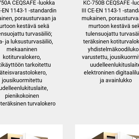
750A CEQSAFE -luokka
KC-750B CEQSAFE -lu
E-EN 1143-1 -standardin
III CE-EN 1143-1 -stand
inen, porausturvaan ja
mukainen, porausturva
rtoon kestävä sekä
murtoon kestävä se
ensuojattu turvasäiliö;
tulensuojattu turvasäi
a- ja luksusturvasäiliö,
teräksinen kotiturvalo
mekaaninen
yhdistelmäkoodiluko
kotiturvalokero,
varustettu, jousikuormi
tikäyttöön tarkoitettu
uudelleenlukituslait
äteisvarastolokero,
elektroninen digitaalil
jousikuormitettu
ja avainlukko
udelleenlukituslaite,
pienikokoinen
teräksinen turvalokero