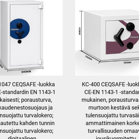
1047 CEQSAFE -luokka
KC-400 CEQSAFE -luokk
CE-standardin EN 1143-1
CE-EN 1143-1 -standa
aisesti; porausturva,
mukainen, porausturva
kaudenestosuojaus ja
murtoon kestävä se
ensuojattu turvalokero;
tulensuojattu turvasäi
autettu kahden tunnin
ammattimainen kork
ensuojattu turvalokero;
turvallisuuden omaa
digitaalinen
jousikuormitettu