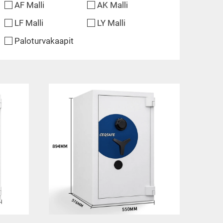
AF Malli
AK Malli
LF Malli
LY Malli
Paloturvakaapit