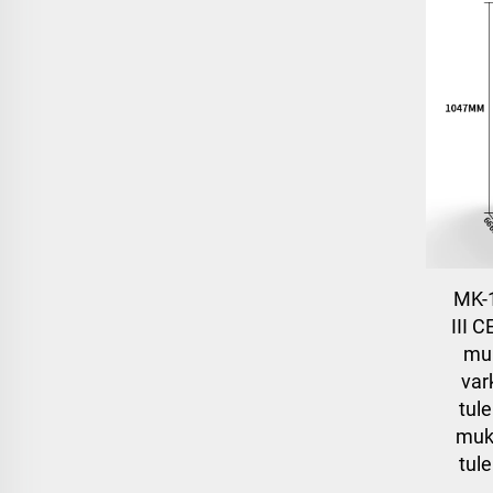
MK-
III 
muk
var
tul
muk
tul