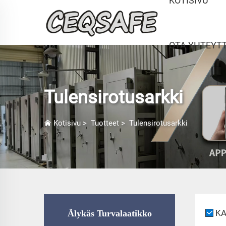
KOTISIVU
OTA YHTEYT
Tulensirotusarkki
Kotisivu
>
Tuotteet
>
Tulensirotusarkki
KA
Älykäs Turvalaatikko