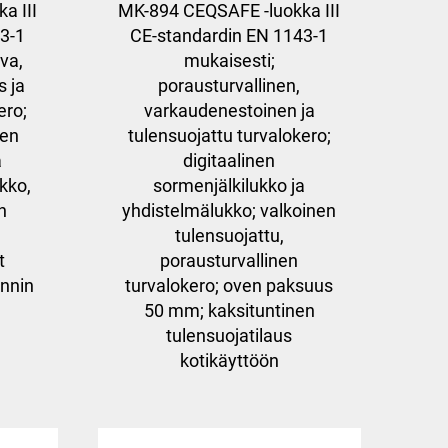
a III
MK-894 CEQSAFE -luokka III
3-1
CE-standardin EN 1143-1
va,
mukaisesti;
 ja
porausturvallinen,
ero;
varkaudenestoinen ja
nen
tulensuojattu turvalokero;
a
digitaalinen
ukko,
sormenjälkilukko ja
n
yhdistelmälukko; valkoinen
tulensuojattu,
t
porausturvallinen
nnin
turvalokero; oven paksuus
50 mm; kaksituntinen
tulensuojatilaus
kotikäyttöön