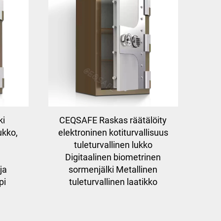
ki
CEQSAFE Raskas räätälöity
ukko,
elektroninen kotiturvallisuus
tuleturvallinen lukko
Digitaalinen biometrinen
ja
sormenjälki Metallinen
pi
tuleturvallinen laatikko