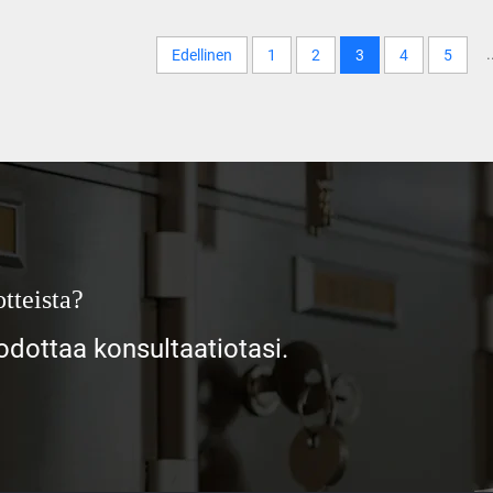
.
Edellinen
1
2
3
4
5
tteista?
ottaa konsultaatiotasi.