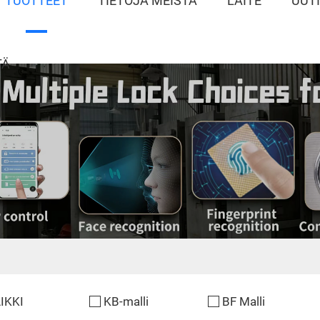
TUOTTEET
TIETOJA MEISTÄ
LAITE
UUT
TÄ
IKKI
KB-malli
BF Malli