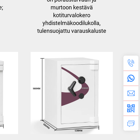
e;
murtoon kestävä
kotiturvalokero
yhdistelmäkoodilukolla,
tulensuojattu varauskaluste