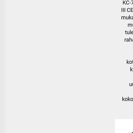
KC-
III C
muka
mu
tul
rah
ko
k
u
koko