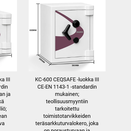
a III
KC-600 CEQSAFE -luokka III
rdin
CE-EN 1143-1 -standardin
an ja
mukainen;
kä
teollisuusmyyntiin
liö;
tarkoitettu
ean
toimistotarvikkeiden
va
teräsarkkuturvalokero, joka
on porausturvaan ja