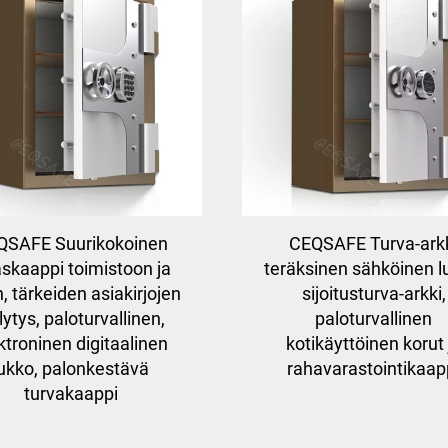
QSAFE Suurikokoinen
CEQSAFE Turva-ark
äskaappi toimistoon ja
teräksinen sähköinen l
n, tärkeiden asiakirjojen
sijoitusturva-arkki,
lytys, paloturvallinen,
paloturvallinen
ktroninen digitaalinen
kotikäyttöinen korut 
lukko, palonkestävä
rahavarastointikaap
turvakaappi