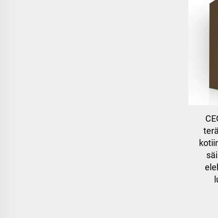
CE
ter
kotii
säi
ele