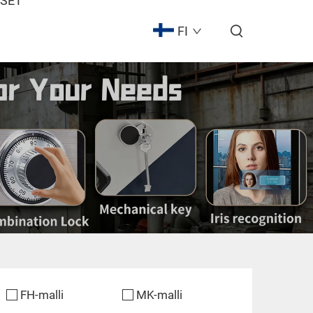
ISET
FI
FH-malli
MK-malli