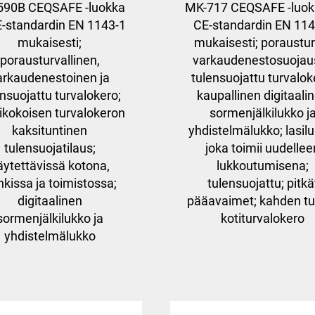
590B CEQSAFE -luokka
MK-717 CEQSAFE -luokk
CE-standardin EN 1143-1
CE-standardin EN 114
mukaisesti;
mukaisesti; poraustur
porausturvallinen,
varkaudenestosuojaus
arkaudenestoinen ja
tulensuojattu turvalok
ensuojattu turvalokero;
kaupallinen digitaali
ikokoisen turvalokeron
sormenjälkilukko j
kaksituntinen
yhdistelmälukko; lasil
tulensuojatilaus;
joka toimii uudellee
äytettävissä kotona,
lukkoutumisena;
kissa ja toimistossa;
tulensuojattu; pitkä
digitaalinen
pääavaimet; kahden tu
sormenjälkilukko ja
kotiturvalokero
yhdistelmälukko