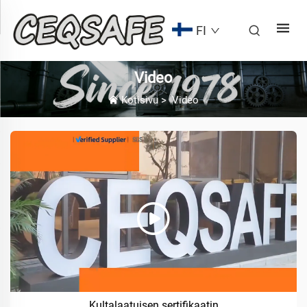
FI
Video
Kotisivu
>
Video
Kultalaatuisen sertifikaatin