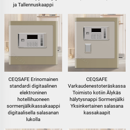
ja Tallennuskaappi
CEQSAFE Erinomainen
CEQSAFE
standardi digitaalinen
Varkaudenestoteräskassak
elektroninen
Toimisto kotiin Älykäs
hotellihuoneen
hälytysnappi Sormenjälki
sormenjälkikassakaappi
Yksinkertainen salasana
digitaalisella salasanan
kassakaapit
lukolla