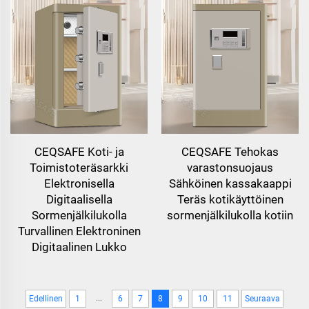
CEQSAFE Koti- ja
CEQSAFE Tehokas
Toimistoteräsarkki
varastonsuojaus
Elektronisella
Sähköinen kassakaappi
Digitaalisella
Teräs kotikäyttöinen
Sormenjälkilukolla
sormenjälkilukolla kotiin
Turvallinen Elektroninen
Digitaalinen Lukko
...
Edellinen
1
6
7
8
9
10
11
Seuraava