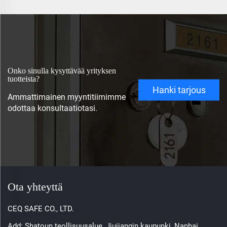
Onko sinulla kysyttävää yrityksen
tuotteista?
Hanki tarjous
Ammattimainen myyntitiimimme
odottaa konsultaatiotasi.
Ota yhteyttä
CEQ SAFE CO., LTD.
Add: Shatoun teollisuusalue, Jiujiangin kaupunki, Nanhai,