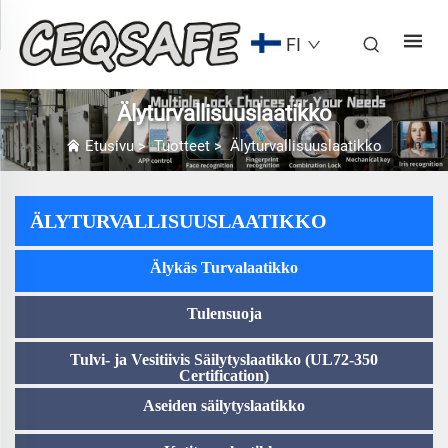
FI
Älyturvallisuuslaatikko
Etusivu
>
Tuotteet
>
Älyturvallisuuslaatikko
ÄLYTURVALLISUUSLAATIKKO
Älykäs Turvalaatikko
Tulensuoja
Tulvi- ja Vesitiivis Säilytyslaatikko (UL72-350
Certification)
Aseiden säilytyslaatikko