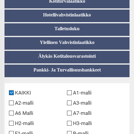
Kotiturvalaatikko
Hotellivahvistinlaatikko
Talletusluku
Ylellinen Vahvistinlaatikko
Älykäs Kotitalousvarastointi
Pankki- Ja Turvallisuushankkeet
KAIKKI
A1-malli
A2-malli
A3-malli
A6 Malli
A7-malli
H2-malli
H3-malli
F1-malli
B-malli