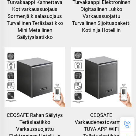
Turvakaappi Kannettava
Turvakaappi Elektroninen
Kotivarkaussuojaus
Digitaalinen Lukko
Sormenjälkisalasuojaus
Varkaussuojattu
Turvallinen Teräslaatikko
Turvallinen Sijoituspaketti
Mini Metallinen
Kotiin ja Hotelliin
Säilytyslaatikko
CEQSAFE Rahan Säilytys
CEQSAFE
Teräslaatikko
Varkaudenestovarmisti
Varkaussuojattu
TUYA APP WIFI
Elektroninen Hotelli- ja
Talletuslaatikko