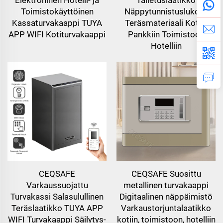
Toimistokäyttöinen
Näppytunnistuslukolla
Kassaturvakaappi TUYA
Teräsmateriaali Kotiin
APP WIFI Kotiturvakaappi
Pankkiin Toimistoon
Hotelliin
CEQSAFE
CEQSAFE Suosittu
Varkaussuojattu
metallinen turvakaappi
Turvakassi Salasulullinen
Digitaalinen näppäimistö
Teräslaatikko TUYA APP
Varkaustorjuntalaatikko
WIFI Turvakaappi Säilytys-
kotiin, toimistoon, hotelliin