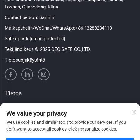
Foshan, Guangdong, Kiina
Contact person: Sammi
Matkapuhelin/WeChat/WhatsApp:
+86-13288234113
Sähköposti:
[email protected]
Tekijänoikeus © 2025 CEQ SAFE CO.,LTD.
Tietosuojakäytäntö
Tietoa
Tilaa viikoittainen uutiskirjeemme
We value your privacy
We use cookies and similar tools to provide our services. If you
don't want to accept all cookies, click Personalize cookies.