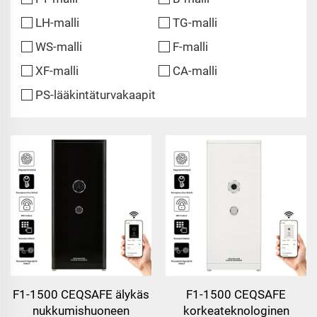
LH-malli
TG-malli
WS-malli
F-malli
XF-malli
CA-malli
PS-lääkintäturvakaapit
F1-1500 CEQSAFE älykäs
F1-1500 CEQSAFE
nukkumishuoneen
korkeateknologinen