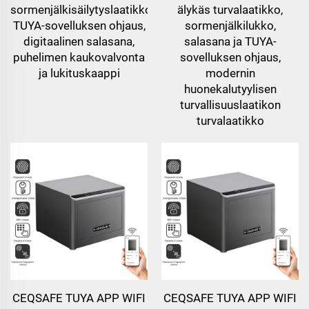
sormenjälkisäilytyslaatikko,
älykäs turvalaatikko,
TUYA-sovelluksen ohjaus,
sormenjälkilukko,
digitaalinen salasana,
salasana ja TUYA-
puhelimen kaukovalvonta
sovelluksen ohjaus,
ja lukituskaappi
modernin
huonekalutyylisen
turvallisuuslaatikon
turvalaatikko
CEQSAFE TUYA APP WIFI
CEQSAFE TUYA APP WIFI