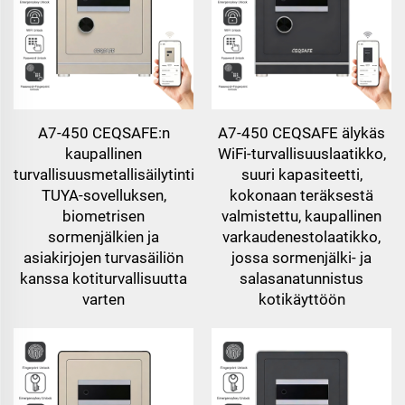
A7-450 CEQSAFE:n
A7-450 CEQSAFE älykäs
kaupallinen
WiFi-turvallisuuslaatikko,
turvallisuusmetallisäilytintila
suuri kapasiteetti,
TUYA-sovelluksen,
kokonaan teräksestä
biometrisen
valmistettu, kaupallinen
sormenjälkien ja
varkaudenestolaatikko,
asiakirjojen turvasäiliön
jossa sormenjälki- ja
kanssa kotiturvallisuutta
salasanatunnistus
varten
kotikäyttöön