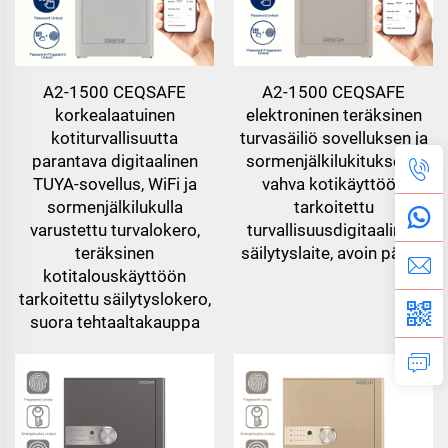
A2-1500 CEQSAFE
A2-1500 CEQSAFE
korkealaatuinen
elektroninen teräksinen
kotiturvallisuutta
turvasäiliö sovelluksen ja
parantava digitaalinen
sormenjälkilukituksella,
TUYA-sovellus, WiFi ja
vahva kotikäyttöön
sormenjälkilukulla
tarkoitettu
varustettu turvalokero,
turvallisuusdigitaalinen
teräksinen
säilytyslaite, avoin pääsy
kotitalouskäyttöön
tarkoitettu säilytyslokero,
suora tehtaaltakauppa