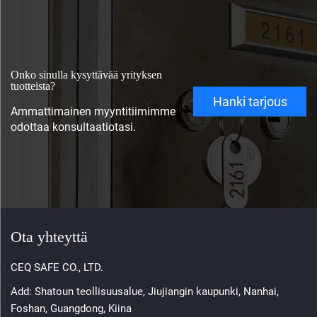
Onko sinulla kysyttävää yrityksen
tuotteista?
Hanki tarjous
Ammattimainen myyntitiimimme
odottaa konsultaatiotasi.
Ota yhteyttä
CEQ SAFE CO., LTD.
Add: Shatoun teollisuusalue, Jiujiangin kaupunki, Nanhai,
Foshan, Guangdong, Kiina