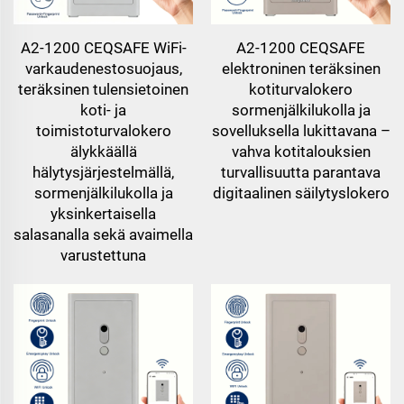
A2-1200 CEQSAFE WiFi-
A2-1200 CEQSAFE
varkaudenestosuojaus,
elektroninen teräksinen
teräksinen tulensietoinen
kotiturvalokero
koti- ja
sormenjälkilukolla ja
toimistoturvalokero
sovelluksella lukittavana –
älykkäällä
vahva kotitalouksien
hälytysjärjestelmällä,
turvallisuutta parantava
sormenjälkilukolla ja
digitaalinen säilytyslokero
yksinkertaisella
salasanalla sekä avaimella
varustettuna