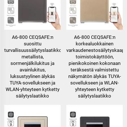
A6-800 CEQSAFE:n
A6-800 CEQSAFE:n
suosittu
korkealuokkainen
turvallisuussäilytyslaatikko
varkaudenestosäilytyskaapp
metallista,
toimistokäyttöön,
sormenjälkilukitus ja
pienikokoinen kokonaan
avainlukitus,
teräksestä valmistettu
luksustyylinen älykäs
näkymätön älykäs TUYA-
TUYA-sovellukseen ja
sovellukseen ja WLAN-
WLAN-yhteyteen kytketty
yhteyteen kytketty
säilytyslaatikko
säilytyslaatikko