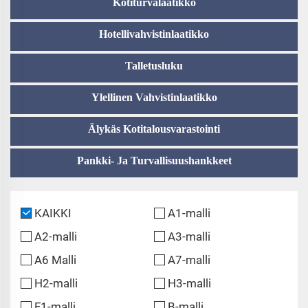
Kotiturvalaatikko
Hotellivahvistinlaatikko
Talletusluku
Ylellinen Vahvistinlaatikko
Älykäs Kotitalousvarastointi
Pankki- Ja Turvallisuushankkeet
KAIKKI
A1-malli
A2-malli
A3-malli
A6 Malli
A7-malli
H2-malli
H3-malli
F1-malli
B-malli