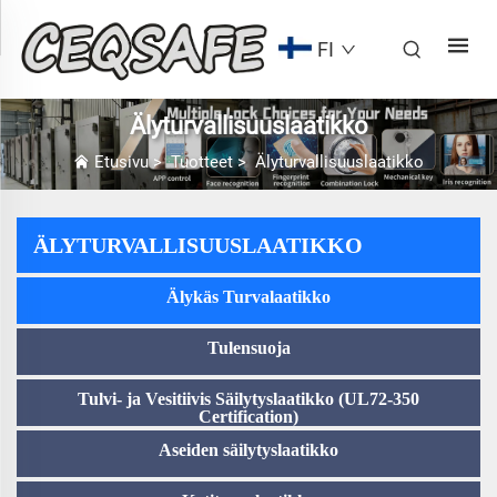
FI
Älyturvallisuuslaatikko
Etusivu
>
Tuotteet
>
Älyturvallisuuslaatikko
ÄLYTURVALLISUUSLAATIKKO
Älykäs Turvalaatikko
Tulensuoja
Tulvi- ja Vesitiivis Säilytyslaatikko (UL72-350
Certification)
Aseiden säilytyslaatikko