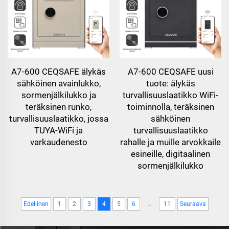
A7-600 CEQSAFE älykäs
A7-600 CEQSAFE uusi
sähköinen avainlukko,
tuote: älykäs
sormenjälkilukko ja
turvallisuuslaatikko WiFi-
teräksinen runko,
toiminnolla, teräksinen
turvallisuuslaatikko, jossa
sähköinen
TUYA-WiFi ja
turvallisuuslaatikko
varkaudenesto
rahalle ja muille arvokkaile
esineille, digitaalinen
sormenjälkilukko
...
Edellinen
1
2
3
4
5
6
11
Seuraava