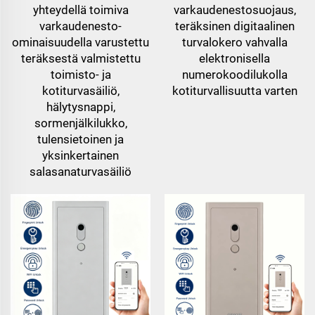
yhteydellä toimiva
varkaudenestosuojaus,
varkaudenesto-
teräksinen digitaalinen
ominaisuudella varustettu
turvalokero vahvalla
teräksestä valmistettu
elektronisella
toimisto- ja
numerokoodilukolla
kotiturvasäiliö,
kotiturvallisuutta varten
hälytysnappi,
sormenjälkilukko,
tulensietoinen ja
yksinkertainen
salasanaturvasäiliö