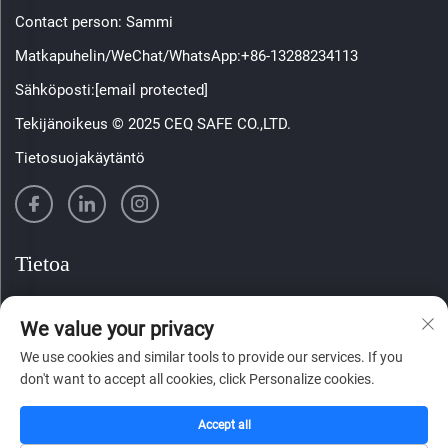
Contact person: Sammi
Matkapuhelin/WeChat/WhatsApp:
+86-13288234113
Sähköposti:
[email protected]
Tekijänoikeus © 2025 CEQ SAFE CO.,LTD.
Tietosuojakäytäntö
Tietoa
Tilaa viikoittainen uutiskirjeemme
We value your privacy
We use cookies and similar tools to provide our services. If you
don't want to accept all cookies, click Personalize cookies.
Lähetä
Accept all