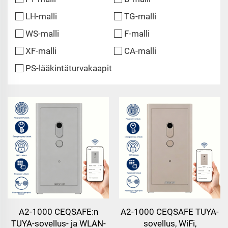
LH-malli
TG-malli
WS-malli
F-malli
XF-malli
CA-malli
PS-lääkintäturvakaapit
A2-1000 CEQSAFE:n
A2-1000 CEQSAFE TUYA-
TUYA-sovellus- ja WLAN-
sovellus, WiFi,