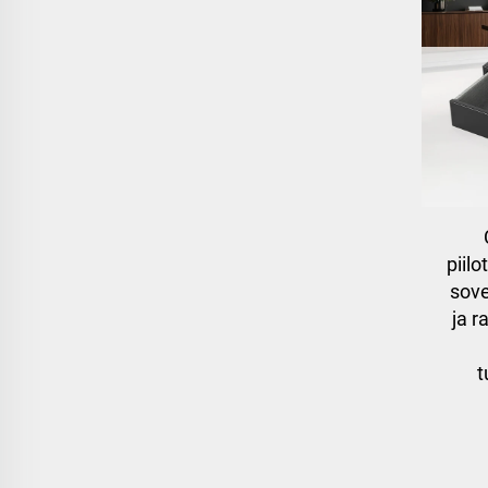
piil
sove
ja r
t