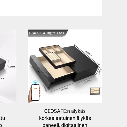
CEQSAFE:n älykäs
ttu
korkealaatuinen älykäs
o
paneeli, digitaalinen