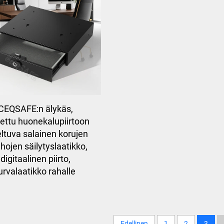
CEQSAFE:n älykäs,
otettu huonekalupiirtoon
ltuva salainen korujen
ahojen säilytyslaatikko,
digitaalinen piirto,
urvalaatikko rahalle
Edellinen
1
2
3