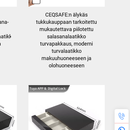
CEQSAFE:n älykäs
ana-
tukkukauppaan tarkoitettu
mukautettava piilotettu
atikko,
salasanalaatikko
n
turvapakkaus, moderni
turvalaatikko
makuuhuoneeseen ja
olohuoneeseen