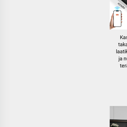
Ka
tak
laati
ja 
ter