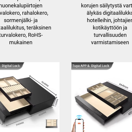
huonekalupiirtojen
korujen säilytystä var
rvalokero, rahalokero,
älykäs digitaalilukk
sormenjälki- ja
hotelleihin, johtajie
taalilukitus, teräksinen
kotikäyttöön ja
turvalokero, RoHS-
turvallisuuden
mukainen
varmistamiseen