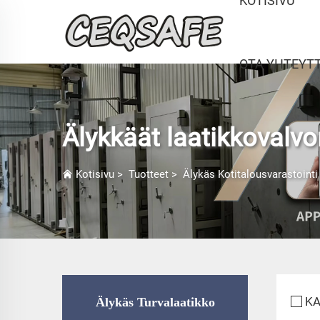
KOTISIVU
OTA YHTEYT
Älykkäät laatikkovalvo
Kotisivu
>
Tuotteet
>
Älykäs Kotitalousvarastointi
KA
Älykäs Turvalaatikko