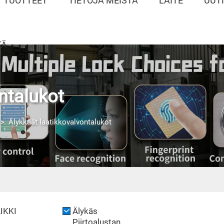
TUOTTEET
TIETOJA MEISTÄ
LAITE
UUT
TÄ
ntalukot
>
Älykkäät laatikkovalvontalukot
IKKI
Älykäs
Piirtoalustan