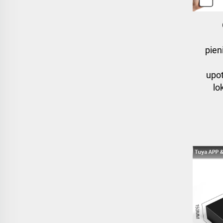
pien
upot
lo