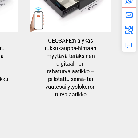
CEQSAFE:n älykäs
tu
tukkukauppa-hintaan
la
myytävä teräksinen
digitaalinen
rahaturvalaatikko –
ukku
piilotettu seinä- tai
vaatesäilytyslokeron
turvalaatikko