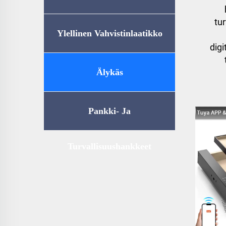
tu
Ylellinen Vahvistinlaatikko
digi
Älykäs
Kotitalousvarastointi
Pankki- Ja
Turvallisuushankkeet