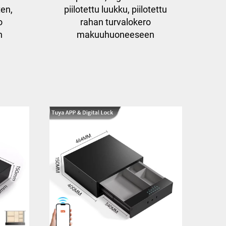
ten,
piilotettu luukku, piilotettu
o
rahan turvalokero
n
makuuhuoneeseen