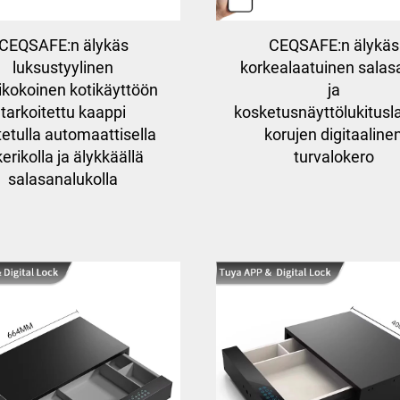
CEQSAFE:n älykäs
CEQSAFE:n älykäs
luksustyylinen
korkealaatuinen salas
ikokoinen kotikäyttöön
ja
tarkoitettu kaappi
kosketusnäyttölukitusla
etulla automaattisella
korujen digitaaline
kerikolla ja älykkäällä
turvalokero
salasanalukolla