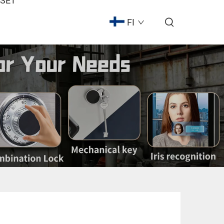
ISET
FI