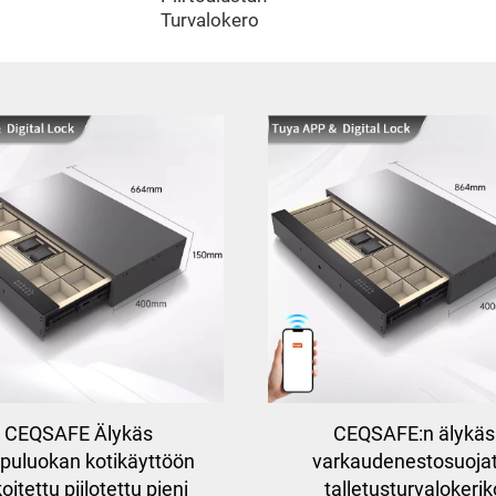
Turvalokero
CEQSAFE Älykäs
CEQSAFE:n älykäs
puluokan kotikäyttöön
varkaudenestosuoja
oitettu piilotettu pieni
talletusturvalokerik