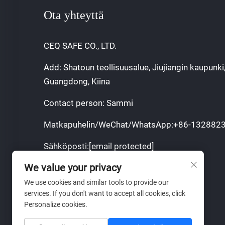
Ota yhteyttä
CEQ SAFE CO., LTD.
Add: Shatoun teollisuusalue, Jiujiangin kaupunki
Guangdong, Kiina
Contact person: Sammi
Matkapuhelin/WeChat/WhatsApp:
+86-132882
Sähköposti:
[email protected]
We value your privacy
Tekijänoikeus © 2025 CEQ SAFE CO.,LTD.
We use cookies and similar tools to provide our
Tietosuojakäytäntö
services. If you don't want to accept all cookies, click
Personalize cookies.