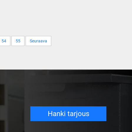
54
55
Seuraava
Hanki tarjous