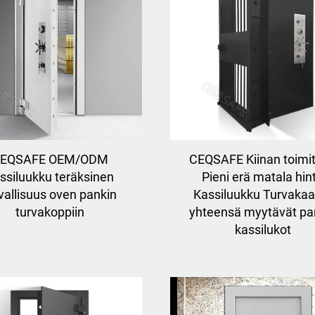
EQSAFE OEM/ODM
CEQSAFE Kiinan toimit
ssiluukku teräksinen
Pieni erä matala hin
vallisuus oven pankin
Kassiluukku Turvakaa
turvakoppiin
yhteensä myytävät pa
kassilukot