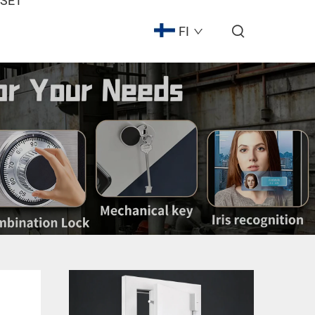
ISET
FI