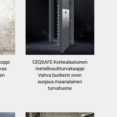
koppi
CEQSAFE Korkealaatuinen
skas
metallivaultturvakaappi
ven
Vahva bunkerin oven
suojaus maanalainen
turvahuone