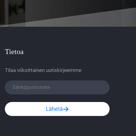
Tietoa
Tilaa viikoittainen uutiskirjeemme
Lähetä