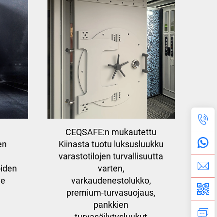
CEQSAFE:n mukautettu
en
Kiinasta tuotu luksusluukku
varastotilojen turvallisuutta
öiden
varten,
ne
varkaudenestolukko,
premium-turvasuojaus,
pankkien
turvasäilytysluukut