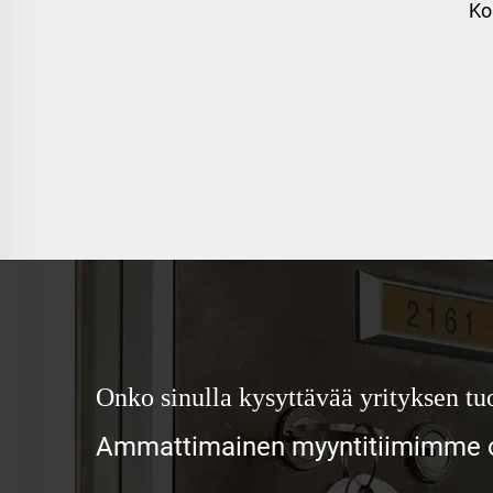
Ko
Onko sinulla kysyttävää yrityksen tuo
Ammattimainen myyntitiimimme od