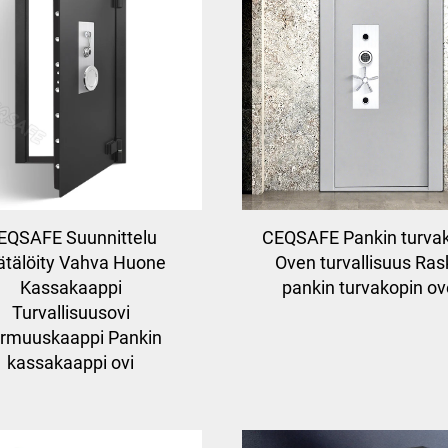
EQSAFE Suunnittelu
CEQSAFE Pankin turva
ätälöity Vahva Huone
Oven turvallisuus Ra
Kassakaappi
pankin turvakopin o
Turvallisuusovi
rmuuskaappi Pankin
kassakaappi ovi