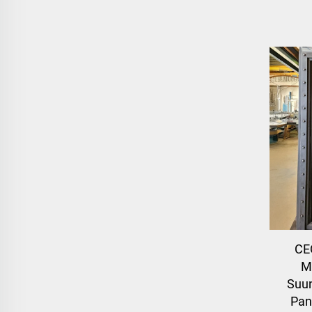
CE
M
Suun
Pan