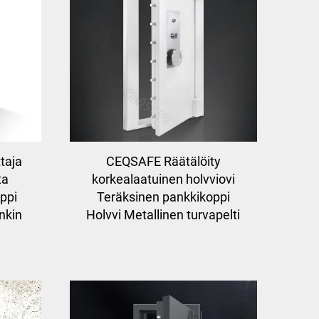
taja
CEQSAFE Räätälöity
ta
korkealaatuinen holvviovi
ppi
Teräksinen pankkikoppi
nkin
Holvvi Metallinen turvapelti