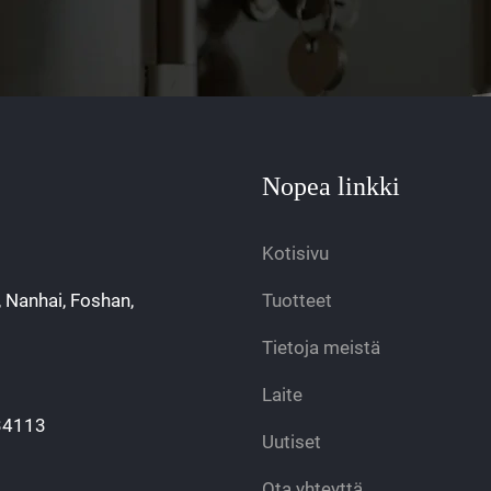
Nopea linkki
Kotisivu
, Nanhai, Foshan,
Tuotteet
Tietoja meistä
Laite
34113
Uutiset
Ota yhteyttä