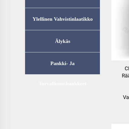
Ylellinen Vahvistinlaatikko
Älykäs
Kotitalousvarastointi
Pankki- Ja
C
Rä
Turvallisuushankkeet
Va