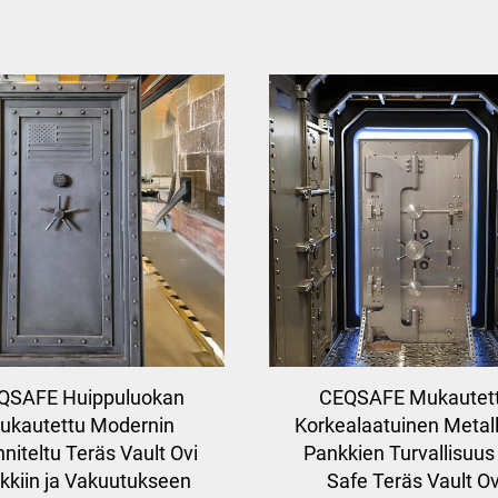
QSAFE Huippuluokan
CEQSAFE Mukautet
ukautettu Modernin
Korkealaatuinen Metal
niteltu Teräs Vault Ovi
Pankkien Turvallisuus
kkiin ja Vakuutukseen
Safe Teräs Vault Ov