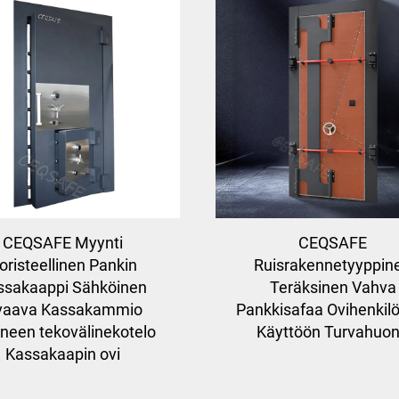
CEQSAFE Myynti
CEQSAFE
oristeellinen Pankin
Ruisrakennetyyppin
ssakaappi Sähköinen
Teräksinen Vahva
vaava Kassakammio
Pankkisafaa Ovihenkil
neen tekovälinekotelo
Käyttöön Turvahuo
Kassakaapin ovi