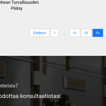
rkean Turvallisuuden
Pääsy
...
Edellinen
1
51
52
53
tteista?
ottaa konsultaatiotasi.