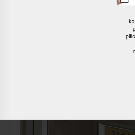
ko
p
piil