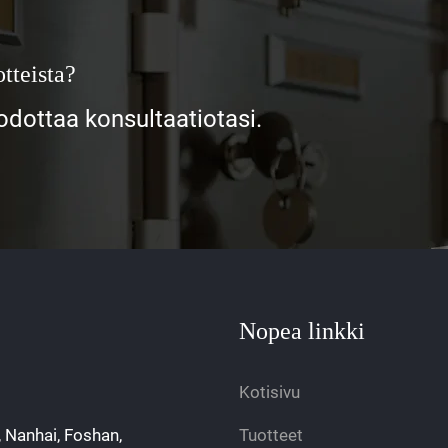
tteista?
ottaa konsultaatiotasi.
Nopea linkki
Kotisivu
, Nanhai, Foshan,
Tuotteet