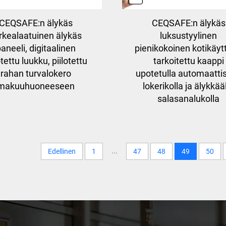
CEQSAFE:n älykäs
CEQSAFE:n älykäs
rkealaatuinen älykäs
luksustyylinen
aneeli, digitaalinen
pienikokoinen kotikäyt
otettu luukku, piilotettu
tarkoitettu kaappi
rahan turvalokero
upotetulla automaattis
makuuhuoneeseen
lokerikolla ja älykkää
salasanalukolla
...
Edellinen
1
47
48
49
50