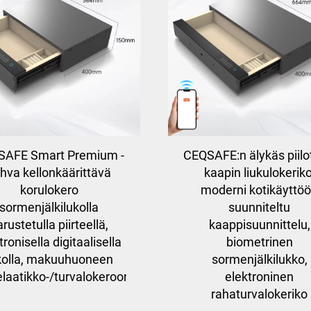
SAFE Smart Premium -
CEQSAFE:n älykäs piilo
hva kellonkäärittävä
kaapin liukulokeriko
korulokero
moderni kotikäyttö
sormenjälkilukolla
suunniteltu
rustetulla piirteellä,
kaappisuunnittelu,
tronisella digitaalisella
biometrinen
kolla, makuuhuoneen
sormenjälkilukko,
laatikko-/turvalokeroon
elektroninen
rahaturvalokeriko