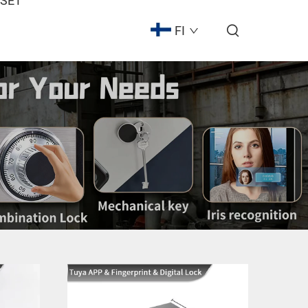
ISET
FI