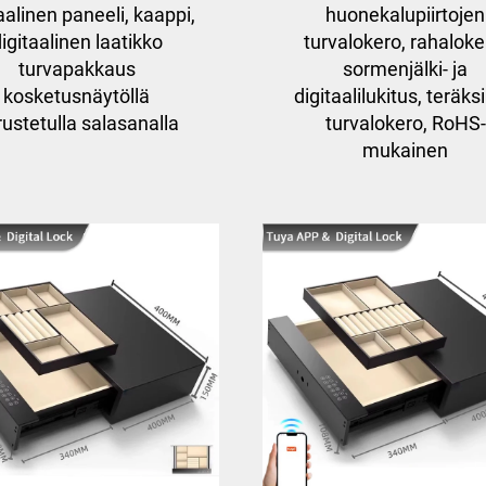
aalinen paneeli, kaappi,
huonekalupiirtojen
igitaalinen laatikko
turvalokero, rahaloke
turvapakkaus
sormenjälki- ja
kosketusnäytöllä
digitaalilukitus, teräks
rustetulla salasanalla
turvalokero, RoHS-
mukainen