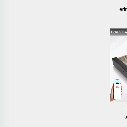
eri
t