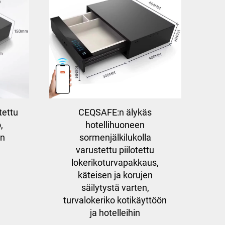
tettu
CEQSAFE:n älykäs
,
hotellihuoneen
ön
sormenjälkilukolla
varustettu piilotettu
lokerikoturvapakkaus,
käteisen ja korujen
säilytystä varten,
turvalokeriko kotikäyttöön
ja hotelleihin