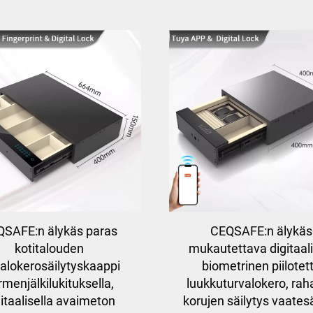
SAFE:n älykäs paras
CEQSAFE:n älykäs
kotitalouden
mukautettava digitaal
valokerosäilytyskaappi
biometrinen piilotet
rmenjälkilukituksella,
luukkuturvalokero, rah
gitaalisella avaimeton
korujen säilytys vaatesä