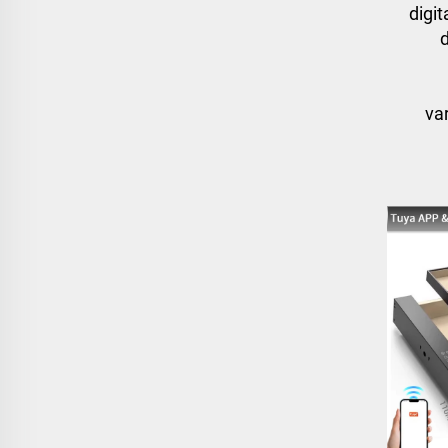
digit
d
va