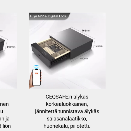
CEQSAFE:n älykäs
inen
korkealuokkainen,
tu
jännitettä tunnistava älykäs
an ja
salasanalaatikko,
iliön
huonekalu, piilotettu