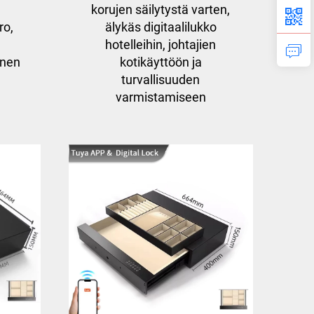
korujen säilytystä varten,
ro,
älykäs digitaalilukko
hotelleihin, johtajien
inen
kotikäyttöön ja
turvallisuuden
varmistamiseen