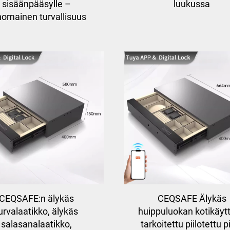
sisäänpääsylle –
luukussa
nomainen turvallisuus
CEQSAFE:n älykäs
CEQSAFE Älykäs
urvalaatikko, älykäs
huippuluokan kotikäyt
salasanalaatikko,
tarkoitettu piilotettu p