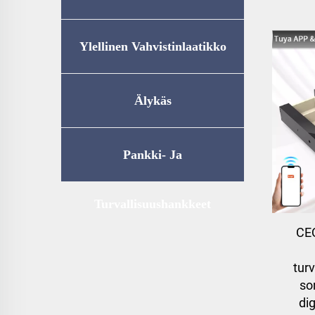
Ylellinen Vahvistinlaatikko
Älykäs
Kotitalousvarastointi
Pankki- Ja
Turvallisuushankkeet
CEQ
tur
so
di