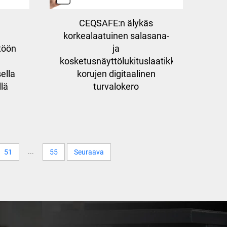
CEQSAFE:n älykäs
korkealaatuinen salasana-
töön
ja
kosketusnäyttölukituslaatikko,
ella
korujen digitaalinen
llä
turvalokero
...
51
55
Seuraava