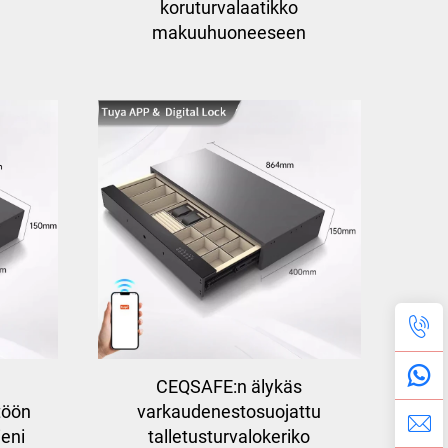
koruturvalaatikko
makuuhuoneeseen
CEQSAFE:n älykäs
töön
varkaudenestosuojattu
ieni
talletusturvalokeriko