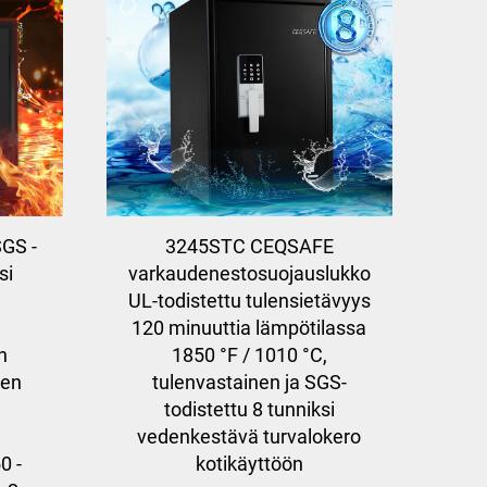
GS -
3245STC CEQSAFE
si
varkaudenestosuojauslukko,
UL-todistettu tulensietävyys
120 minuuttia lämpötilassa
n
1850 °F / 1010 °C,
nen
tulenvastainen ja SGS-
todistettu 8 tunniksi
vedenkestävä turvalokero
0 -
kotikäyttöön