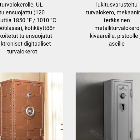
turvalokerolle, UL-
lukitusvarusteltu
tulensuojattu (120
turvalokero, mekaani
uttia 1850 °F / 1010 °C
teräksinen
ötilassa), kotikäyttöön
metalliturvalokero
koitetut tulensuojatut
kivääreille, pistoolle 
ektroniset digitaaliset
aseille
turvalokerot