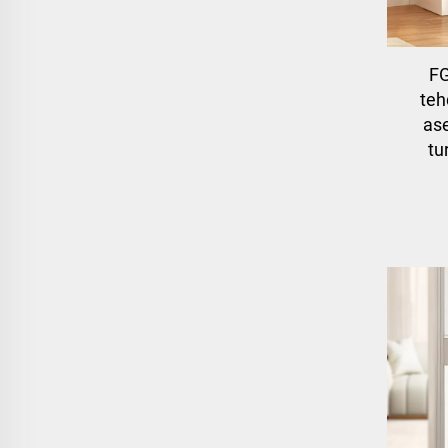
F
teh
as
tu