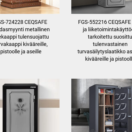
GS-724228 CEQSAFE
FGS-552216 CEQSAFE k
dasmyynti metallinen
ja liiketoimintakäytt
ekaappi tulensuojattu
tarkoitettu suositt
rvakaappi kivääreille,
tulenvastainen
pistoolle ja aseille
turvasäilytyslaatikko ase
kivääreille ja pistool