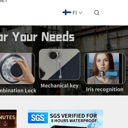
SET
FI