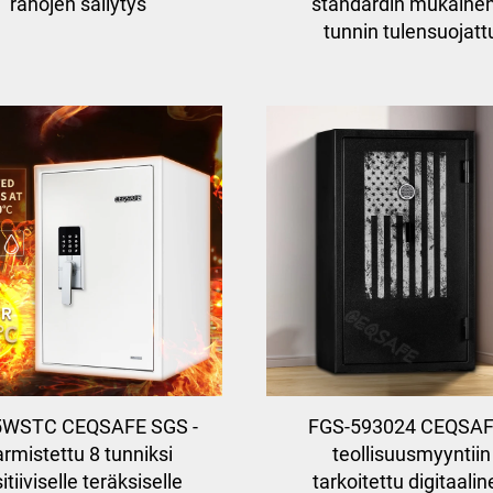
rahojen säilytys
standardin mukainen
tunnin tulensuojatt
5WSTC CEQSAFE SGS -
FGS-593024 CEQSAF
armistettu 8 tunniksi
teollisuusmyyntiin
itiiviselle teräksiselle
tarkoitettu digitaali