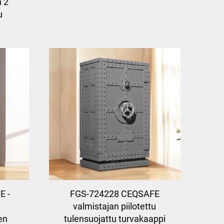
 2
u
E -
FGS-724228 CEQSAFE
valmistajan piilotettu
nen
tulensuojattu turvakaappi