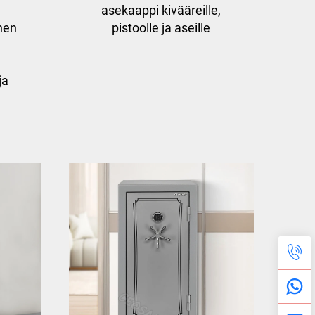
asekaappi kivääreille,
nen
pistoolle ja aseille
ja