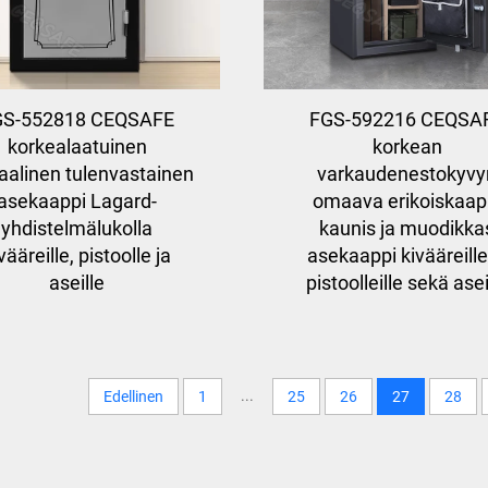
GS-552818 CEQSAFE
FGS-592216 CEQSA
korkealaatuinen
korkean
taalinen tulenvastainen
varkaudenestokyvy
asekaappi Lagard-
omaava erikoiskaap
yhdistelmälukolla
kaunis ja muodikka
vääreille, pistoolle ja
asekaappi kivääreille
aseille
pistoolleille sekä asei
...
Edellinen
1
25
26
27
28