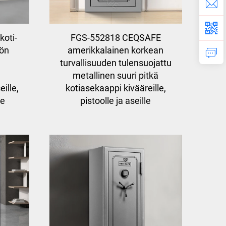
oti-
FGS-552818 CEQSAFE
öön
amerikkalainen korkean
u
turvallisuuden tulensuojattu
metallinen suuri pitkä
ille,
kotiasekaappi kivääreille,
le
pistoolle ja aseille