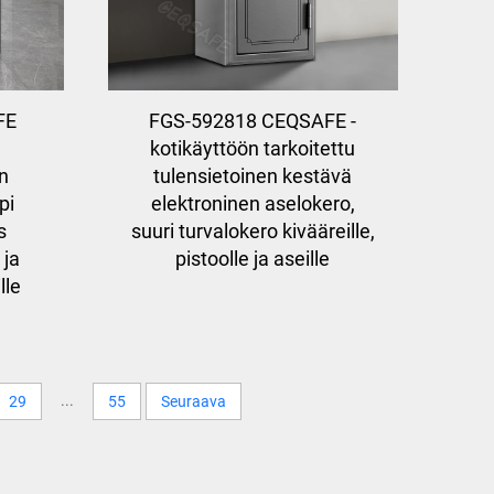
FE
FGS-592818 CEQSAFE -
kotikäyttöön tarkoitettu
n
tulensietoinen kestävä
pi
elektroninen aselokero,
s
suuri turvalokero kivääreille,
 ja
pistoolle ja aseille
lle
...
29
55
Seuraava