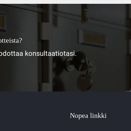
tteista?
ottaa konsultaatiotasi.
Nopea linkki