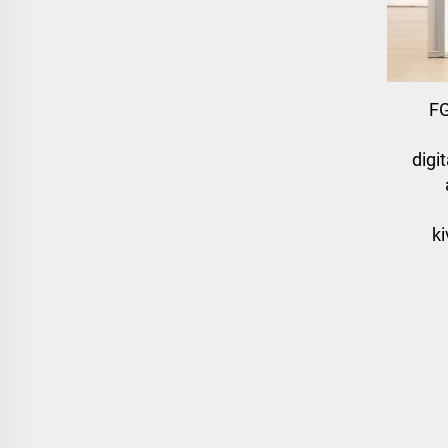
F
digi
ki