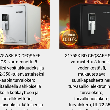
75WSK-BD CEQSAFE
3175SK-BD CEQSAFE S
GS -varmennettu 8
varmistettu 8 tunnik
iksi vesitiukkuudeksi ja
vedenkestävä,
2-350 -tulenvastaiseksi
mukautettava
kaapin turvalokero
suurikapasiteettine
itaalisella sähköisellä
turvasäiliö, elektroni
kolla kotikäyttöön ja
turvalokero,
hotellikäyttöön;
turvallisuuslokero,
aisuuksia: käteisen ja
turvalokero, UL 72-35