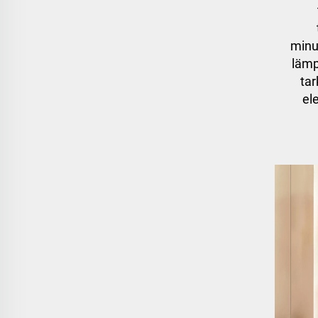
minu
lämp
tar
el